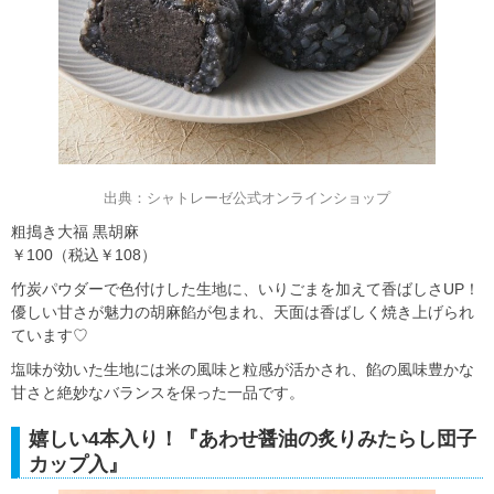
出典：シャトレーゼ公式オンラインショップ
粗搗き大福 黒胡麻
￥100（税込￥108）
竹炭パウダーで色付けした生地に、いりごまを加えて香ばしさUP！
優しい甘さが魅力の胡麻餡が包まれ、天面は香ばしく焼き上げられ
ています♡
塩味が効いた生地には米の風味と粒感が活かされ、餡の風味豊かな
甘さと絶妙なバランスを保った一品です。
嬉しい4本入り！『あわせ醤油の炙りみたらし団子
カップ入』