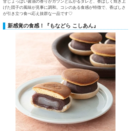
甘じょっぱい醤油の香りがガツンと広がるタレと、香ばしく焼き上
げた団子の風味が見事に調和。コシのある食感が特徴で、香ばしさ
が引き立つ食べ応え抜群な一品です♡
新感覚の食感！『もなどら こしあん』