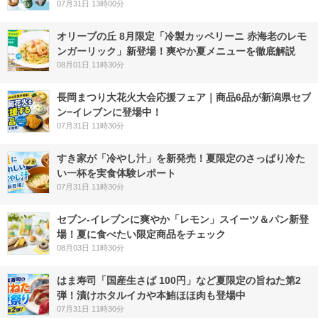
07月31日 13時00分
オリーブの丘 8月限定「冷製カッペリーニ 赤海老のレモ
ンガーリック」新登場！爽やか夏メニューを徹底解説
08月01日 11時30分
長岡まつり大花火大会応援フェア｜商品6品が新潟県セブ
ン−イレブンに登場中！
07月31日 11時30分
すき家が「冷やし汁」を新発売！夏限定のさっぱり冷た
い一杯を実食体験レポート
07月31日 11時30分
セブン‐イレブンに爽やか「レモン」スイーツ＆パン新登
場！夏に食べたい限定商品をチェック
08月03日 11時30分
はま寿司「国産生さば 100円」など夏限定の旨ねた第2
弾！漬けホタルイカや本鮪ほほ肉も登場中
07月31日 11時30分