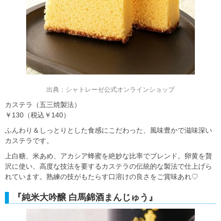
出典：シャトレーゼ公式オンラインショップ
カステラ（五三焼製法）
￥130（税込￥140）
ふんわり＆しっとりとした食感にこだわった、風味豊かで滋味深い
カステラです。
上白糖、米あめ、アカシア蜂蜜を絶妙な比率でブレンド。卵黄を贅
沢に使い、高度な技法を要するカステラの伝統的な製法で仕上げら
れています。熟練の技がもたらす口溶けの良さをご賞味あれ♡
『純米大吟醸 白馬錦酒まんじゅう』