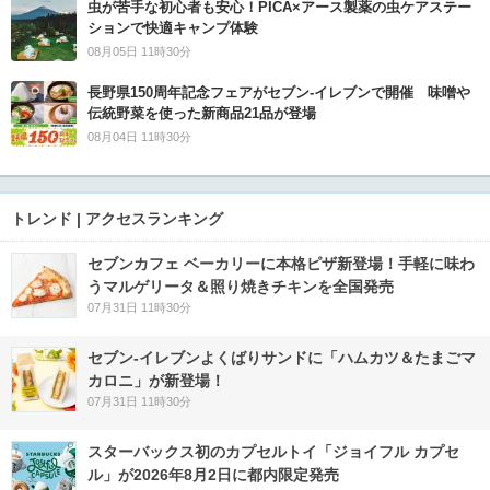
虫が苦手な初心者も安心！PICA×アース製薬の虫ケアステー
ションで快適キャンプ体験
08月05日 11時30分
長野県150周年記念フェアがセブン-イレブンで開催 味噌や
伝統野菜を使った新商品21品が登場
08月04日 11時30分
トレンド | アクセスランキング
セブンカフェ ベーカリーに本格ピザ新登場！手軽に味わ
うマルゲリータ＆照り焼きチキンを全国発売
07月31日 11時30分
セブン‐イレブンよくばりサンドに「ハムカツ＆たまごマ
カロニ」が新登場！
07月31日 11時30分
スターバックス初のカプセルトイ「ジョイフル カプセ
ル」が2026年8月2日に都内限定発売