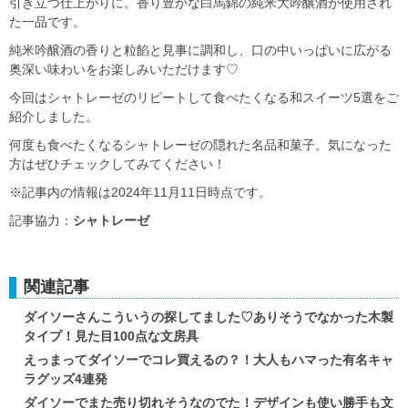
引き立つ仕上がりに。香り豊かな白馬錦の純米大吟醸酒が使用され
た一品です。
純米吟醸酒の香りと粒餡と見事に調和し、口の中いっぱいに広がる
奥深い味わいをお楽しみいただけます♡
今回はシャトレーゼのリピートして食べたくなる和スイーツ5選をご
紹介しました。
何度も食べたくなるシャトレーゼの隠れた名品和菓子。気になった
方はぜひチェックしてみてください！
※記事内の情報は2024年11月11日時点です。
記事協力：
シャトレーゼ
関連記事
ダイソーさんこういうの探してました♡ありそうでなかった木製
タイプ！見た目100点な文房具
えっまってダイソーでコレ買えるの？！大人もハマった有名キャ
ラグッズ4連発
ダイソーでまた売り切れそうなのでた！デザインも使い勝手も文