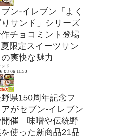
セブン‐イレブン「よく
ばりサンド」シリーズ
新作チョコミント登場
｜夏限定スイーツサン
ドの爽快な魅力
レンド
6-08-06 11:30
長野県150周年記念フ
ェアがセブン-イレブン
で開催 味噌や伝統野
菜を使った新商品21品