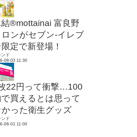
結®mottainai 富良野
メロンがセブン‐イレブ
ン限定で新登場！
レンド
6-08-03 11:30
枚22円って衝撃…100
均で買えるとは思って
なかった衛生グッズ
レンド
6-08-01 11:00