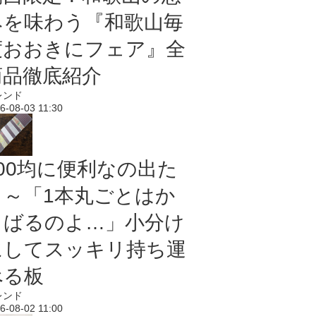
みを味わう『和歌山毎
度おおきにフェア』全
商品徹底紹介
レンド
6-08-03 11:30
100均に便利なの出た
よ～「1本丸ごとはか
さばるのよ…」小分け
にしてスッキリ持ち運
べる板
レンド
6-08-02 11:00