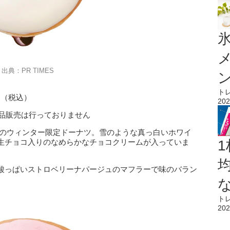
氷
出典：PR TIMES
ト
円（税込）
202
、単品販売は行っておりません
気のウィンター限定ドーナツ。雪のような真っ白いホワイ
生チョコ入りのなめらかなチョコクリームが入っていま
1
酸っぱいストロベリーナパージュのマフラーで味のバラン
ト
202