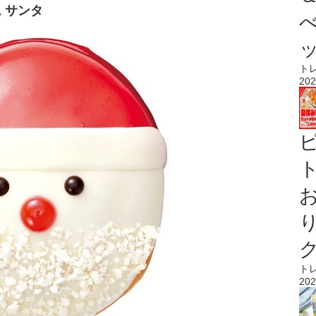
 サンタ
ト
202
ト
ト
202