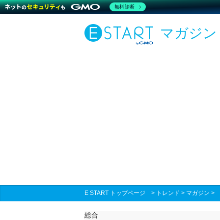
無料診断
マガジン
E START トップページ
>
トレンド
>
マガジン
総合