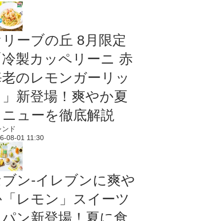
オリーブの丘 8月限定
「冷製カッペリーニ 赤
海老のレモンガーリッ
ク」新登場！爽やか夏
メニューを徹底解説
レンド
6-08-01 11:30
セブン‐イレブンに爽や
か「レモン」スイーツ
＆パン新登場！夏に食