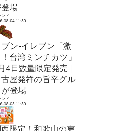
が登場
レンド
6-08-04 11:30
セブン-イレブン「激
辛！台湾ミンチカツ」
8月4日数量限定発売｜
名古屋発祥の旨辛グル
メが登場
レンド
6-08-03 11:30
関西限定！和歌山の恵