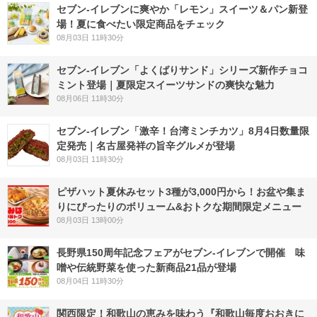
セブン‐イレブンに爽やか「レモン」スイーツ＆パン新登
場！夏に食べたい限定商品をチェック
08月03日 11時30分
セブン‐イレブン「よくばりサンド」シリーズ新作チョコ
ミント登場｜夏限定スイーツサンドの爽快な魅力
08月06日 11時30分
セブン-イレブン「激辛！台湾ミンチカツ」8月4日数量限
定発売｜名古屋発祥の旨辛グルメが登場
08月03日 11時30分
ピザハット夏休みセット3種が3,000円から！お盆や集ま
りにぴったりのボリューム&おトクな期間限定メニュー
08月03日 13時00分
長野県150周年記念フェアがセブン-イレブンで開催 味
噌や伝統野菜を使った新商品21品が登場
08月04日 11時30分
関西限定！和歌山の恵みを味わう『和歌山毎度おおきに