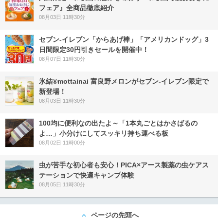
フェア』全商品徹底紹介
08月03日 11時30分
セブン‐イレブン「からあげ棒」「アメリカンドッグ」3
日間限定30円引きセールを開催中！
08月07日 11時30分
氷結®mottainai 富良野メロンがセブン‐イレブン限定で
新登場！
08月03日 11時30分
100均に便利なの出たよ～「1本丸ごとはかさばるの
よ…」小分けにしてスッキリ持ち運べる板
08月02日 11時00分
虫が苦手な初心者も安心！PICA×アース製薬の虫ケアス
テーションで快適キャンプ体験
08月05日 11時30分
ページの先頭へ