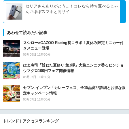
セリアさんありがとう…！コレなら持ち運べるじゃ
ん♡ほぼスマホと同サイ...
あわせて読みたい記事
スシロー×GAZOO Racing初コラボ！夏休み限定ミニカー付
きメニュー登場
08月08日 11時30分
はま寿司「旨ねた夏祭り 第3弾」大葉ニンニク香るビンチョ
ウマグロ100円フェア開催情報
08月07日 11時30分
セブン‐イレブン「カレーフェス」全15品商品詳細とお得な限
定キャンペーン情報
08月07日 11時30分
トレンド | アクセスランキング