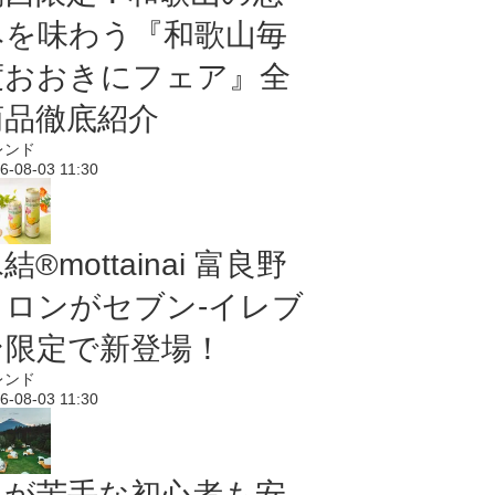
みを味わう『和歌山毎
度おおきにフェア』全
商品徹底紹介
レンド
6-08-03 11:30
結®mottainai 富良野
メロンがセブン‐イレブ
ン限定で新登場！
レンド
6-08-03 11:30
虫が苦手な初心者も安