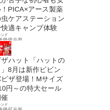
！PICA×アース製薬
の虫ケアステーション
で快適キャンプ体験
レンド
6-08-05 11:30
ピザハット「ハットの
日」8月は新作ビビン
バピザ登場！Mサイズ
810円～の特大セール
開催
レンド
6-08-07 11:30