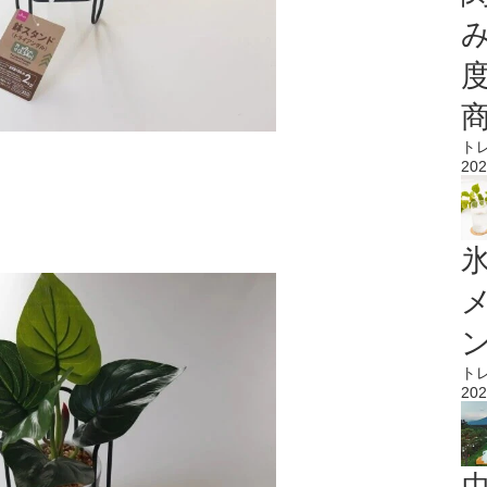
ト
202
氷
ト
202