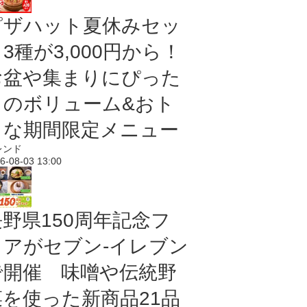
ピザハット夏休みセッ
3種が3,000円から！
お盆や集まりにぴった
りのボリューム&おト
クな期間限定メニュー
レンド
6-08-03 13:00
長野県150周年記念フ
ェアがセブン-イレブン
で開催 味噌や伝統野
菜を使った新商品21品