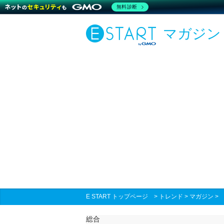
無料診断
マガジン
E START トップページ
>
トレンド
>
マガジン
総合