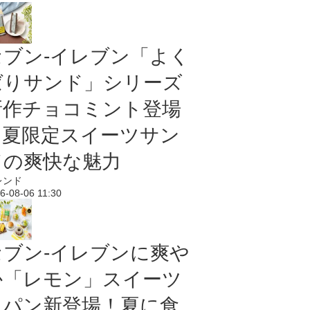
セブン‐イレブン「よく
ばりサンド」シリーズ
新作チョコミント登場
｜夏限定スイーツサン
ドの爽快な魅力
レンド
6-08-06 11:30
セブン‐イレブンに爽や
か「レモン」スイーツ
＆パン新登場！夏に食