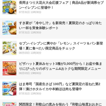
長岡まつり大花火大会応援フェア｜商品6品が新潟県セブ
ン−イレブンに登場中！
07月31日 11時30分
すき家が「冷やし汁」を新発売！夏限定のさっぱり冷た
い一杯を実食体験レポート
07月31日 11時30分
セブン‐イレブンに爽やか「レモン」スイーツ＆パン新登
場！夏に食べたい限定商品をチェック
08月03日 11時30分
ピザハット夏休みセット3種が3,000円から！お盆や集ま
りにぴったりのボリューム&おトクな期間限定メニュー
08月03日 13時00分
はま寿司「国産生さば 100円」など夏限定の旨ねた第2
弾！漬けホタルイカや本鮪ほほ肉も登場中
07月31日 11時30分
関西限定！和歌山の恵みを味わう『和歌山毎度おおきに