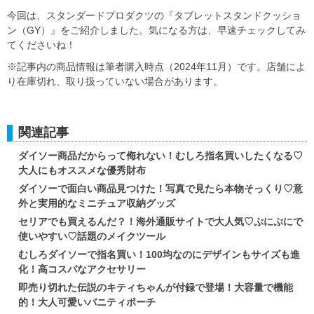
今回は、スタンダードプロダクツの『タブレットスタンドクッショ
ン（GY）』をご紹介しました。気になる方は、早速チェックしてみ
てくださいね！
※記事内の商品情報は筆者購入時点（2024年11月）です。店舗によ
り在庫切れ、取り扱っていない場合があります。
関連記事
ダイソー商品だからって侮れない！むしろ指名買いしたくなる♡
大人にもオススメな優秀財布
ダイソーで面白い商品見つけた！写真で見たら本物そっくり♡意
外と実用的なミニチュア収納グッズ
セリアでも買えるんだ？！海外通販サイトで大人気♡ぷにぷにで
使いやすい♡話題のメイクツール
むしろダイソーで指名買い！100均なのにデザインもサイズも進
化！高コスパなアクセサリー
即売り切れた伝説のキティちゃんが付録で登場！大容量で機能
的！大人可愛いバニティポーチ