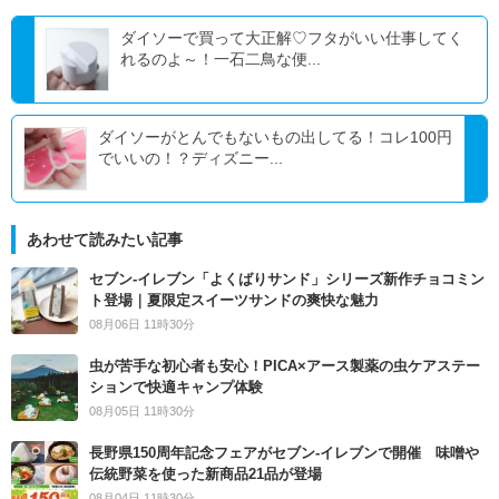
ダイソーで買って大正解♡フタがいい仕事してく
れるのよ～！一石二鳥な便...
ダイソーがとんでもないもの出してる！コレ100円
でいいの！？ディズニー...
あわせて読みたい記事
セブン‐イレブン「よくばりサンド」シリーズ新作チョコミン
ト登場｜夏限定スイーツサンドの爽快な魅力
08月06日 11時30分
虫が苦手な初心者も安心！PICA×アース製薬の虫ケアステー
ションで快適キャンプ体験
08月05日 11時30分
長野県150周年記念フェアがセブン-イレブンで開催 味噌や
伝統野菜を使った新商品21品が登場
08月04日 11時30分