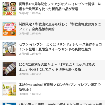
長野県150周年記念フェアがセブン-イレブンで開催 味
噌や伝統野菜を使った新商品21品が登場
08月04日 11時30分
関西限定！和歌山の恵みを味わう『和歌山毎度おおきに
フェア』全商品徹底紹介
08月03日 11時30分
セブン‐イレブン「よくばりサンド」シリーズ新作チョコ
ミント登場｜夏限定スイーツサンドの爽快な魅力
08月06日 11時30分
100均に便利なの出たよ～「1本丸ごとはかさばるの
よ…」小分けにしてスッキリ持ち運べる板
08月02日 11時00分
氷結®mottainai 富良野メロンがセブン‐イレブン限定で
新登場！
08月03日 11時30分
1枚22円って衝撃…100均で買えるとは思ってなかった衛