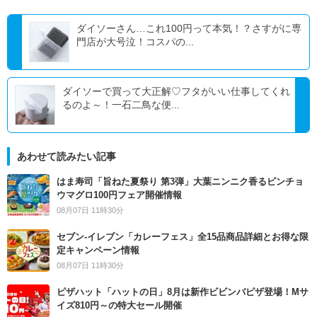
ダイソーさん…これ100円って本気！？さすがに専
門店が大号泣！コスパの...
ダイソーで買って大正解♡フタがいい仕事してくれ
るのよ～！一石二鳥な便...
あわせて読みたい記事
はま寿司「旨ねた夏祭り 第3弾」大葉ニンニク香るビンチョ
ウマグロ100円フェア開催情報
08月07日 11時30分
セブン‐イレブン「カレーフェス」全15品商品詳細とお得な限
定キャンペーン情報
08月07日 11時30分
ピザハット「ハットの日」8月は新作ビビンバピザ登場！Mサ
イズ810円～の特大セール開催