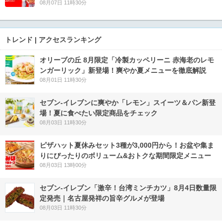
08月07日 11時30分
トレンド | アクセスランキング
オリーブの丘 8月限定「冷製カッペリーニ 赤海老のレモ
ンガーリック」新登場！爽やか夏メニューを徹底解説
08月01日 11時30分
セブン‐イレブンに爽やか「レモン」スイーツ＆パン新登
場！夏に食べたい限定商品をチェック
08月03日 11時30分
ピザハット夏休みセット3種が3,000円から！お盆や集ま
りにぴったりのボリューム&おトクな期間限定メニュー
08月03日 13時00分
セブン-イレブン「激辛！台湾ミンチカツ」8月4日数量限
定発売｜名古屋発祥の旨辛グルメが登場
08月03日 11時30分