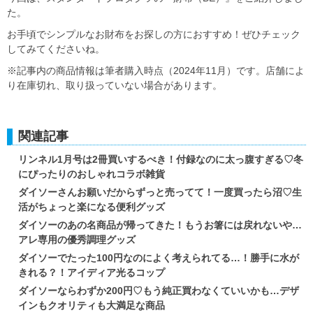
た。
お手頃でシンプルなお財布をお探しの方におすすめ！ぜひチェック
してみてくださいね。
※記事内の商品情報は筆者購入時点（2024年11月）です。店舗によ
り在庫切れ、取り扱っていない場合があります。
関連記事
リンネル1月号は2冊買いするべき！付録なのに太っ腹すぎる♡冬
にぴったりのおしゃれコラボ雑貨
ダイソーさんお願いだからずっと売ってて！一度買ったら沼♡生
活がちょっと楽になる便利グッズ
ダイソーのあの名商品が帰ってきた！もうお箸には戻れないや…
アレ専用の優秀調理グッズ
ダイソーでたった100円なのによく考えられてる…！勝手に水が
きれる？！アイディア光るコップ
ダイソーならわずか200円♡もう純正買わなくていいかも…デザ
インもクオリティも大満足な商品