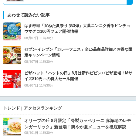
あわせて読みたい記事
はま寿司「旨ねた夏祭り 第3弾」大葉ニンニク香るビンチョ
ウマグロ100円フェア開催情報
08月07日 11時30分
セブン‐イレブン「カレーフェス」全15品商品詳細とお得な限
定キャンペーン情報
08月07日 11時30分
ピザハット「ハットの日」8月は新作ビビンバピザ登場！Mサ
イズ810円～の特大セール開催
08月07日 11時30分
トレンド | アクセスランキング
オリーブの丘 8月限定「冷製カッペリーニ 赤海老のレモ
ンガーリック」新登場！爽やか夏メニューを徹底解説
08月01日 11時30分