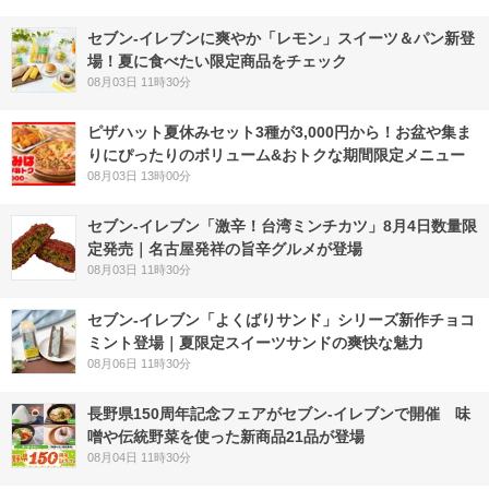
セブン‐イレブンに爽やか「レモン」スイーツ＆パン新登
場！夏に食べたい限定商品をチェック
08月03日 11時30分
ピザハット夏休みセット3種が3,000円から！お盆や集ま
りにぴったりのボリューム&おトクな期間限定メニュー
08月03日 13時00分
セブン-イレブン「激辛！台湾ミンチカツ」8月4日数量限
定発売｜名古屋発祥の旨辛グルメが登場
08月03日 11時30分
セブン‐イレブン「よくばりサンド」シリーズ新作チョコ
ミント登場｜夏限定スイーツサンドの爽快な魅力
08月06日 11時30分
長野県150周年記念フェアがセブン-イレブンで開催 味
噌や伝統野菜を使った新商品21品が登場
08月04日 11時30分