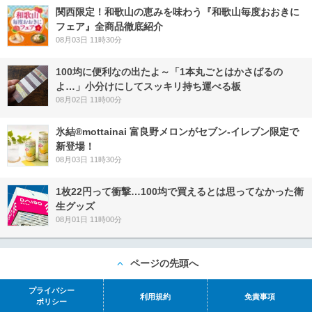
関西限定！和歌山の恵みを味わう『和歌山毎度おおきに
フェア』全商品徹底紹介
08月03日 11時30分
100均に便利なの出たよ～「1本丸ごとはかさばるの
よ…」小分けにしてスッキリ持ち運べる板
08月02日 11時00分
氷結®mottainai 富良野メロンがセブン‐イレブン限定で
新登場！
08月03日 11時30分
1枚22円って衝撃…100均で買えるとは思ってなかった衛
生グッズ
08月01日 11時00分
ページの先頭へ
プライバシー
利用規約
免責事項
ポリシー