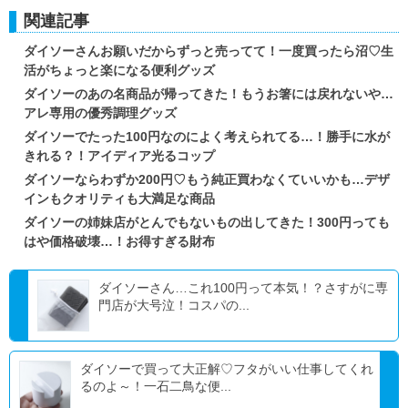
関連記事
ダイソーさんお願いだからずっと売ってて！一度買ったら沼♡生
活がちょっと楽になる便利グッズ
ダイソーのあの名商品が帰ってきた！もうお箸には戻れないや…
アレ専用の優秀調理グッズ
ダイソーでたった100円なのによく考えられてる…！勝手に水が
きれる？！アイディア光るコップ
ダイソーならわずか200円♡もう純正買わなくていいかも…デザ
インもクオリティも大満足な商品
ダイソーの姉妹店がとんでもないもの出してきた！300円っても
はや価格破壊…！お得すぎる財布
ダイソーさん…これ100円って本気！？さすがに専
門店が大号泣！コスパの...
ダイソーで買って大正解♡フタがいい仕事してくれ
るのよ～！一石二鳥な便...