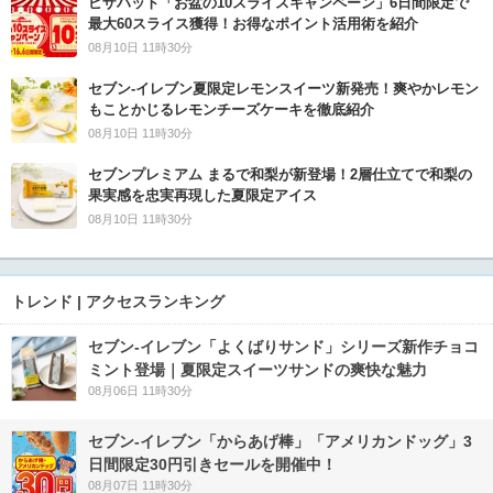
ピザハット「お盆の10スライスキャンペーン」6日間限定で
最大60スライス獲得！お得なポイント活用術を紹介
08月10日 11時30分
セブン‐イレブン夏限定レモンスイーツ新発売！爽やかレモン
もことかじるレモンチーズケーキを徹底紹介
08月10日 11時30分
セブンプレミアム まるで和梨が新登場！2層仕立てで和梨の
果実感を忠実再現した夏限定アイス
08月10日 11時30分
トレンド | アクセスランキング
セブン‐イレブン「よくばりサンド」シリーズ新作チョコ
ミント登場｜夏限定スイーツサンドの爽快な魅力
08月06日 11時30分
セブン‐イレブン「からあげ棒」「アメリカンドッグ」3
日間限定30円引きセールを開催中！
08月07日 11時30分