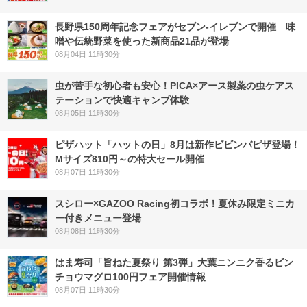
長野県150周年記念フェアがセブン-イレブンで開催 味
噌や伝統野菜を使った新商品21品が登場
08月04日 11時30分
虫が苦手な初心者も安心！PICA×アース製薬の虫ケアス
テーションで快適キャンプ体験
08月05日 11時30分
ピザハット「ハットの日」8月は新作ビビンバピザ登場！
Mサイズ810円～の特大セール開催
08月07日 11時30分
スシロー×GAZOO Racing初コラボ！夏休み限定ミニカ
ー付きメニュー登場
08月08日 11時30分
はま寿司「旨ねた夏祭り 第3弾」大葉ニンニク香るビン
チョウマグロ100円フェア開催情報
08月07日 11時30分