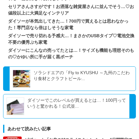
セリアさんさすがです！お洒落な雑貨屋さんに並んでそう…♡お
値段以上に大満足なインテリア
ダイソーが本気出してきた…！700円で買えるとは思わなかっ
た！専門店なら倍はしそうな家電
ダイソーで売り切れる予感大…！まさかのUSBタイプ♡電池交換
不要の優秀ぷち家電
ダイソーにこんなの売ってたとは…！サイズも機能も理想そのも
の♡かゆい所に手が届く黒ポーチ
ソラシドエアの「Fly to KYUSHU ～九州のこだわ
り食材とクラフトビール...
ダイソーでこのレベルが買えるとは…！100円って
いうと驚かれる！公式並...
あわせて読みたい記事