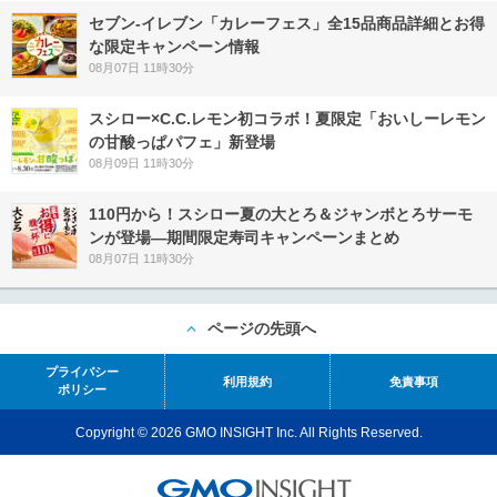
セブン‐イレブン「カレーフェス」全15品商品詳細とお得
な限定キャンペーン情報
08月07日 11時30分
スシロー×C.C.レモン初コラボ！夏限定「おいしーレモン
の甘酸っぱパフェ」新登場
08月09日 11時30分
110円から！スシロー夏の大とろ＆ジャンボとろサーモ
ンが登場―期間限定寿司キャンペーンまとめ
08月07日 11時30分
ページの先頭へ
プライバシー
利用規約
免責事項
ポリシー
Copyright © 2026 GMO INSIGHT Inc. All Rights Reserved.