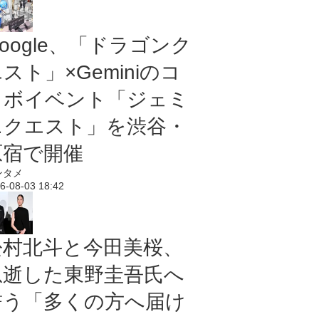
oogle、「ドラゴンク
スト」×Geminiのコ
ラボイベント「ジェミ
ニクエスト」を渋谷・
原宿で開催
ンタメ
6-08-03 18:42
松村北斗と今田美桜、
急逝した東野圭吾氏へ
誓う「多くの方へ届け