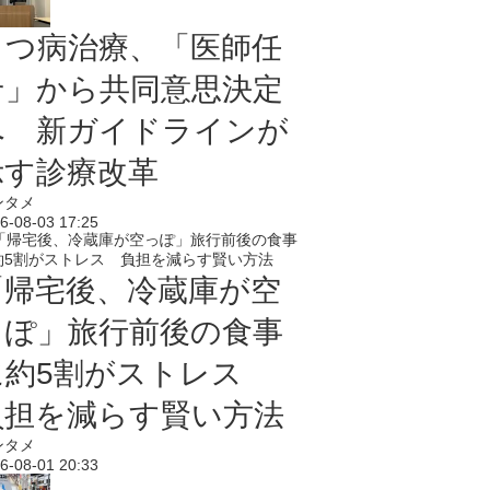
うつ病治療、「医師任
せ」から共同意思決定
へ 新ガイドラインが
示す診療改革
ンタメ
6-08-03 17:25
「帰宅後、冷蔵庫が空
っぽ」旅行前後の食事
に約5割がストレス
負担を減らす賢い方法
ンタメ
6-08-01 20:33