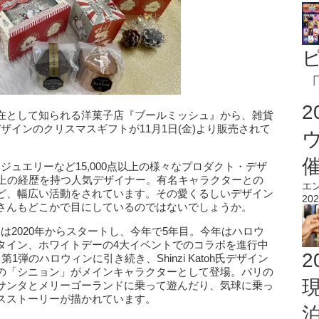
「
在として知られる洋菓子店『ブールミッシュ』から、雑貨
h氏デザインのクリスマスギフトが11月1日(金)より販売されて
絵本、ジュエリーなど15,000点以上の様々なプロダクト・デザ
以上の経歴を持つ人気デザイナー。有名キャラクターとの
エ
ど、幅広い活動をされています。その愛くるしいデザイン
202
さんもどこかで目にしているのではないでしょうか。
コラボは2020年からスタートし、今年で5年目。今年はハロウ
タイン、ホワイトデーの4大イベントでのコラボを進行中
2
弾のハロウィンに引き続き、Shinzi Katoh氏デザイン
の「シニョン」がメインキャラクターとして登場。パリの
サンタとメリーゴーランドに乗って遊んだり、気球に乗っ
スストーリーが描かれています。