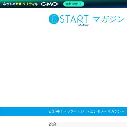
無料診断
マガジン
E START トップページ
>
エンタメ
>
マガジン
総合