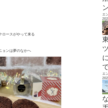
エ
202
クロースがやって来る
ニョンは夢のなかへ
エ
202