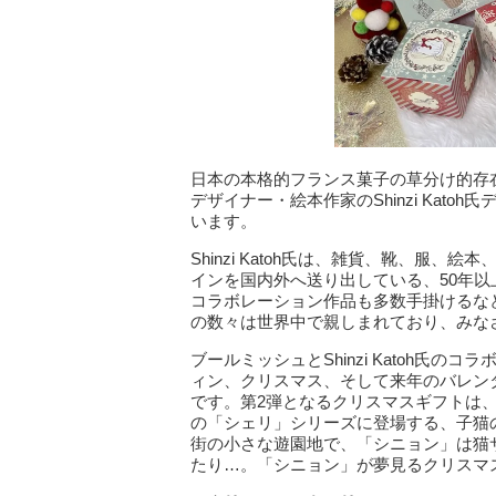
日本の本格的フランス菓子の草分け的存
デザイナー・絵本作家のShinzi Kato
います。
Shinzi Katoh氏は、雑貨、靴、服、
インを国内外へ送り出している、50年
コラボレーション作品も多数手掛けるな
の数々は世界中で親しまれており、みな
ブールミッシュとShinzi Katoh氏の
ィン、クリスマス、そして来年のバレン
です。第2弾となるクリスマスギフトは、第1
の「シェリ」シリーズに登場する、子猫
街の小さな遊園地で、「シニョン」は猫
たり…。「シニョン」が夢見るクリスマ