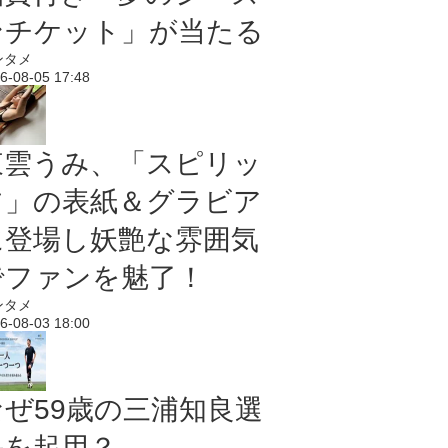
ンチケット」が当たる
ンタメ
6-08-05 17:48
東雲うみ、「スピリッ
ツ」の表紙＆グラビア
に登場し妖艶な雰囲気
でファンを魅了！
ンタメ
6-08-03 18:00
なぜ59歳の三浦知良選
手を起用？