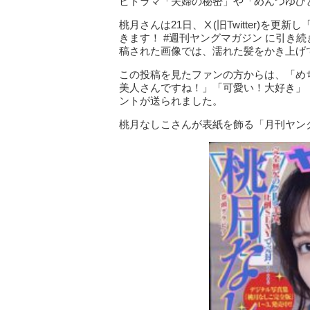
ビドラマ「夫婦の秘密」や「めんつゆひと
桃月さんは21日、Ⅹ(旧Twitter)を更新
きます！ #週刊ヤングマガジン に引き
稿された画像では、濡れた髪をかき上げ
この投稿を見たファンの方からは、「め
美人さんですね！」「可愛い！大好き」
ントが送られました。
桃月なしこさんが表紙を飾る「月刊ヤング