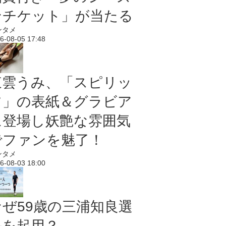
ンチケット」が当たる
ンタメ
6-08-05 17:48
東雲うみ、「スピリッ
ツ」の表紙＆グラビア
に登場し妖艶な雰囲気
でファンを魅了！
ンタメ
6-08-03 18:00
なぜ59歳の三浦知良選
手を起用？