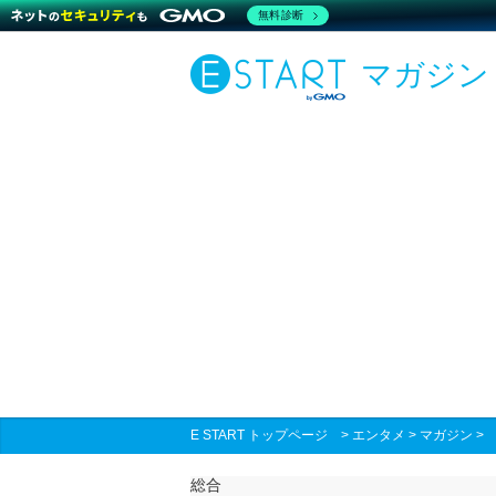
無料診断
マガジン
E START トップページ
>
エンタメ
>
マガジン
総合