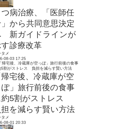
うつ病治療、「医師任
せ」から共同意思決定
へ 新ガイドラインが
示す診療改革
ンタメ
6-08-03 17:25
「帰宅後、冷蔵庫が空
っぽ」旅行前後の食事
に約5割がストレス
負担を減らす賢い方法
ンタメ
6-08-01 20:33