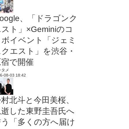
oogle、「ドラゴンク
スト」×Geminiのコ
ラボイベント「ジェミ
ニクエスト」を渋谷・
原宿で開催
ンタメ
6-08-03 18:42
松村北斗と今田美桜、
急逝した東野圭吾氏へ
誓う「多くの方へ届け