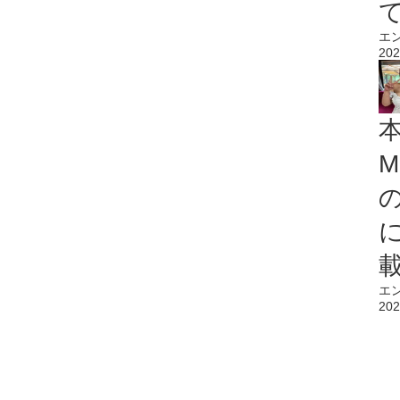
エ
202
M
エ
202