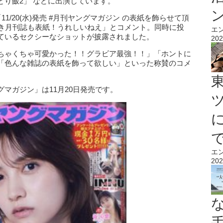
り飯2」 などに出演しています。
し「11/20(水)発売 #月刊ヤングマガジン の表紙を飾らせて頂
続き月刊誌も表紙！うれしいねえ」とコメント。同時に投
エ
ているセクシーなショットが披露されました。
202
ちゃくちゃ可愛かった！！グラビア最強！！」「ホントに
「色んな雑誌の表紙を飾って欲しい」といった称賛のコメ
マガジン」は11月20日発売です。
エ
202