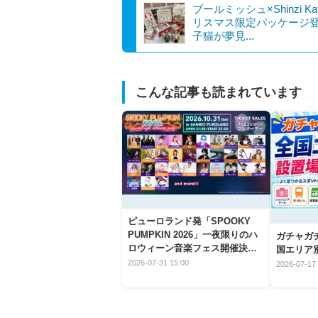
ブールミッシュ×Shinzi Ka
リスマス限定パッケージ
子猫が夢見...
こんな記事も読まれています
ピューロランド発「SPOOKY
PUMPKIN 2026」一夜限りのハ
ガチャガ
ロウィーン音楽フェス開催決
国エリア別
定！
2026-07-31 15:00
2026-07-17 