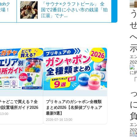
tohク
「サウナ×クラフトビール」 全
登場！
国で2番目に小さい市の銭湯「狛
江湯」でナ...
エ
202
チャどこで買える？全
プリキュアのガシャポン全種類
設置場所ガイド2026
まとめ2026【名探偵プリキュア
最新9選】
13:00
2026-07-16 13:00
エ
202