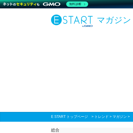
無料診断
マガジン
E START トップページ
>
トレンド
>
マガジン
総合