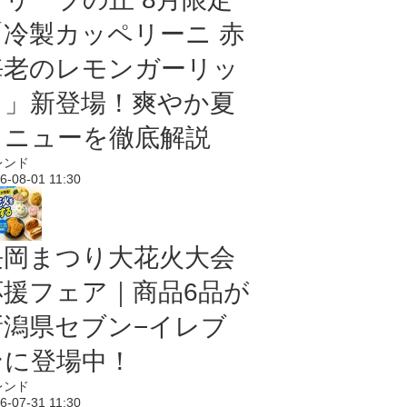
「冷製カッペリーニ 赤
海老のレモンガーリッ
ク」新登場！爽やか夏
メニューを徹底解説
レンド
6-08-01 11:30
長岡まつり大花火大会
応援フェア｜商品6品が
新潟県セブン−イレブ
ンに登場中！
レンド
6-07-31 11:30