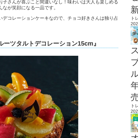
お子さんが喜ぶこと間違いなし！味わいは大人も楽しめる
んなが笑顔になる一品です。
いデコレーションケーキなので、チョコ好きさんは独り占
ト
202
ルーツタルトデコレーション15cm』
ル
ト
202