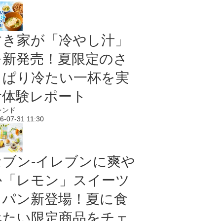
すき家が「冷やし汁」
を新発売！夏限定のさ
っぱり冷たい一杯を実
食体験レポート
レンド
6-07-31 11:30
セブン‐イレブンに爽や
か「レモン」スイーツ
＆パン新登場！夏に食
べたい限定商品をチェ