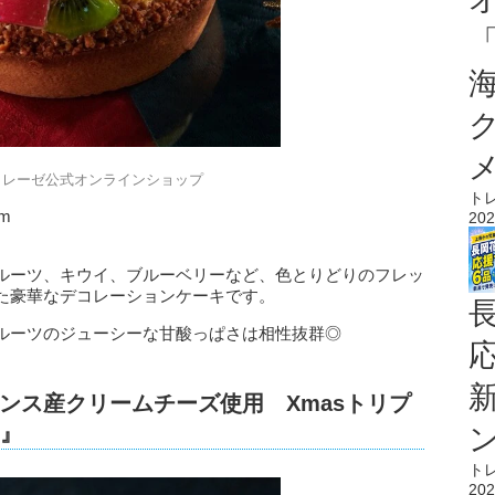
トレーゼ公式オンラインショップ
ト
m
202
ルーツ、キウイ、ブルーベリーなど、色とりどりのフレッ
た豪華なデコレーションケーキです。
ルーツのジューシーな甘酸っぱさは相性抜群◎
ンス産クリームチーズ使用 Xmasトリプ
m』
ト
202