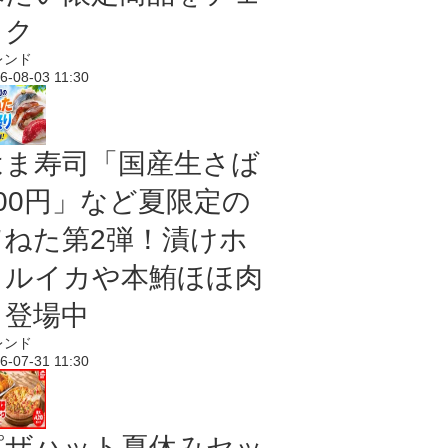
ック
レンド
6-08-03 11:30
はま寿司「国産生さば
100円」など夏限定の
旨ねた第2弾！漬けホ
タルイカや本鮪ほほ肉
も登場中
レンド
6-07-31 11:30
ピザハット夏休みセッ