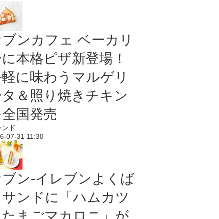
セブンカフェ ベーカリ
ーに本格ピザ新登場！
手軽に味わうマルゲリ
ータ＆照り焼きチキン
を全国発売
レンド
6-07-31 11:30
セブン‐イレブンよくば
りサンドに「ハムカツ
＆たまごマカロニ」が