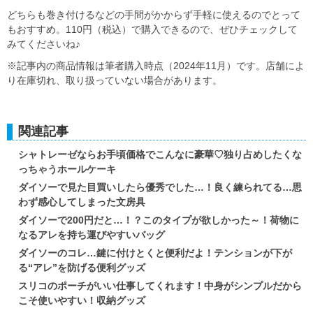
どちらも巻き付けるなどの手間がかからず手軽に使えるのでとって
もおすすめ。110円（税込）で購入できるので、ぜひチェックして
みてくださいね♪
※記事内の商品情報は筆者購入時点（2024年11月）です。店舗によ
り在庫切れ、取り扱っていない場合があります。
関連記事
シャトレーゼならお手頃価格でこんなに豪華♡独り占めしたくな
っちゃうホールケーキ
ダイソーで見た目買いしたら優秀でした…！良く練られてる…思
わず感心してしまった文房具
ダイソーで200円だと…！？このタイプが欲しかった～！荷物に
なるアレを持ち運びやすいバッグ
ダイソーのコレ…鍵に付けとくと便利だよ！テンションが下が
る“アレ”を防げる便利グッズ
スリコのポーチがいい仕事してくれます！中身がシンプルだから
こそ使いやすい！収納グッズ