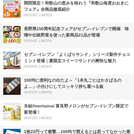
関西限定！和歌山の恵みを味わう『和歌山毎度おおきに
フェア』全商品徹底紹介
08月03日 11時30分
長野県150周年記念フェアがセブン-イレブンで開催 味
噌や伝統野菜を使った新商品21品が登場
08月04日 11時30分
セブン‐イレブン「よくばりサンド」シリーズ新作チョコ
ミント登場｜夏限定スイーツサンドの爽快な魅力
08月06日 11時30分
100均に便利なの出たよ～「1本丸ごとはかさばるの
よ…」小分けにしてスッキリ持ち運べる板
08月02日 11時00分
氷結®mottainai 富良野メロンがセブン‐イレブン限定で
新登場！
08月03日 11時30分
1枚22円って衝撃…100均で買えるとは思ってなかった衛