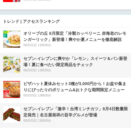
トレンド | アクセスランキング
オリーブの丘 8月限定「冷製カッペリーニ 赤海老のレモ
ンガーリック」新登場！爽やか夏メニューを徹底解説
08月01日 11時30分
セブン‐イレブンに爽やか「レモン」スイーツ＆パン新登
場！夏に食べたい限定商品をチェック
08月03日 11時30分
ピザハット夏休みセット3種が3,000円から！お盆や集ま
りにぴったりのボリューム&おトクな期間限定メニュー
08月03日 13時00分
セブン-イレブン「激辛！台湾ミンチカツ」8月4日数量限
定発売｜名古屋発祥の旨辛グルメが登場
08月03日 11時30分