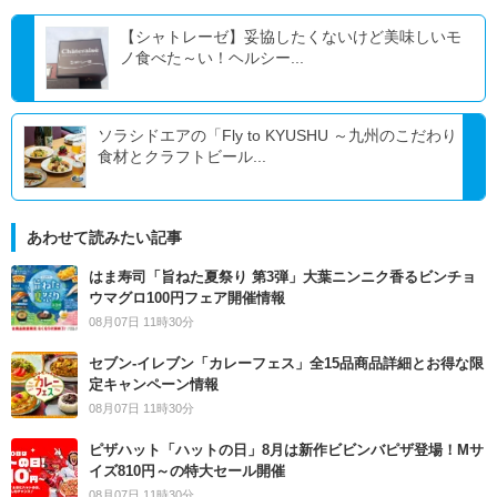
【シャトレーゼ】妥協したくないけど美味しいモ
ノ食べた～い！ヘルシー...
ソラシドエアの「Fly to KYUSHU ～九州のこだわり
食材とクラフトビール...
あわせて読みたい記事
はま寿司「旨ねた夏祭り 第3弾」大葉ニンニク香るビンチョ
ウマグロ100円フェア開催情報
08月07日 11時30分
セブン‐イレブン「カレーフェス」全15品商品詳細とお得な限
定キャンペーン情報
08月07日 11時30分
ピザハット「ハットの日」8月は新作ビビンバピザ登場！Mサ
イズ810円～の特大セール開催
08月07日 11時30分