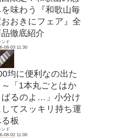
みを味わう『和歌山毎
度おおきにフェア』全
商品徹底紹介
レンド
6-08-03 11:30
100均に便利なの出た
よ～「1本丸ごとはか
さばるのよ…」小分け
にしてスッキリ持ち運
べる板
レンド
6-08-02 11:00