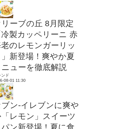
オリーブの丘 8月限定
「冷製カッペリーニ 赤
海老のレモンガーリッ
ク」新登場！爽やか夏
メニューを徹底解説
レンド
6-08-01 11:30
セブン‐イレブンに爽や
か「レモン」スイーツ
＆パン新登場！夏に食