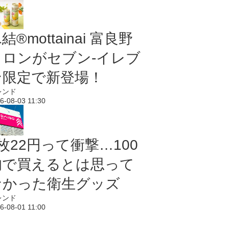
結®mottainai 富良野
メロンがセブン‐イレブ
ン限定で新登場！
レンド
6-08-03 11:30
枚22円って衝撃…100
均で買えるとは思って
なかった衛生グッズ
レンド
6-08-01 11:00