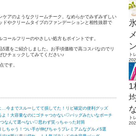
ンケアのようなクリームチーク。なめらかでみずみずしい
氷
ッドやクリームタイプのファンデーションと相性抜群で
ルコールフリーのやさしい処方もポイントです。
品5選をご紹介しました。お手頃価格で高コスパなのでリ
ト
ぜひチェックしてみてください♪
202
時点です。
1
よ…今までスルーしてて損してた！リピ確定の便利グッズ
るよ！大容量なのにゴチャつかない♡バッグみたいなポーチ
ト
1つなんて選べない♡思わず笑っちゃった封筒
202
りしちゃう！つい手が伸びちゃうプレミアムなグルメ5選