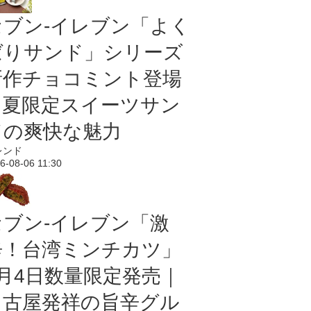
セブン‐イレブン「よく
ばりサンド」シリーズ
新作チョコミント登場
｜夏限定スイーツサン
ドの爽快な魅力
レンド
6-08-06 11:30
セブン-イレブン「激
辛！台湾ミンチカツ」
8月4日数量限定発売｜
名古屋発祥の旨辛グル