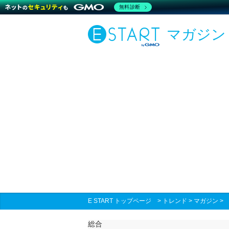
無料診断
マガジン
E START トップページ
>
トレンド
>
マガジン
総合