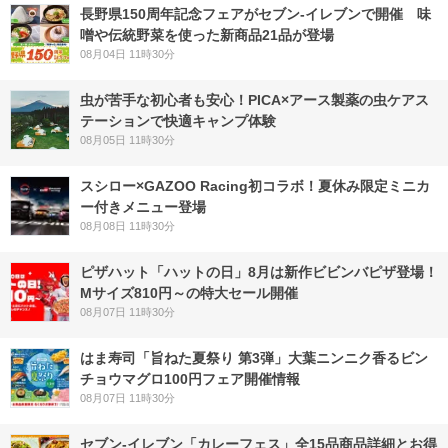
長野県150周年記念フェアがセブン-イレブンで開催 味
噌や伝統野菜を使った新商品21品が登場
08月04日 11時30分
虫が苦手な初心者も安心！PICA×アース製薬の虫ケアス
テーションで快適キャンプ体験
08月05日 11時30分
スシロー×GAZOO Racing初コラボ！夏休み限定ミニカ
ー付きメニュー登場
08月08日 11時30分
ピザハット「ハットの日」8月は新作ビビンバピザ登場！
Mサイズ810円～の特大セール開催
08月07日 11時30分
はま寿司「旨ねた夏祭り 第3弾」大葉ニンニク香るビン
チョウマグロ100円フェア開催情報
08月07日 11時30分
セブン‐イレブン「カレーフェス」全15品商品詳細とお得