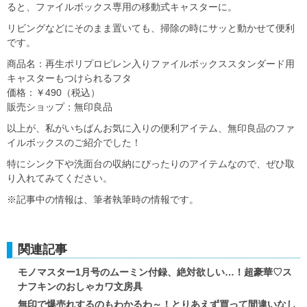
ると、ファイルボックス専用の移動式キャスターに。
リビングなどにそのまま置いても、掃除の時にサッと動かせて便利
です。
商品名：再生ポリプロピレン入りファイルボックススタンダード用
キャスターもつけられるフタ
価格：￥490（税込）
販売ショップ：無印良品
以上が、私がいちばんお気に入りの便利アイテム、無印良品のファ
イルボックスのご紹介でした！
特にシンク下や洗面台の収納にぴったりのアイテムなので、ぜひ取
り入れてみてください。
※記事中の情報は、筆者執筆時の情報です。
関連記事
モノマスター1月号のムーミン付録、絶対欲しい…！超豪華♡ス
ナフキンのおしゃカワ文房具
無印で爆売れするのもわかるわ～！とりあえず買って間違いなし