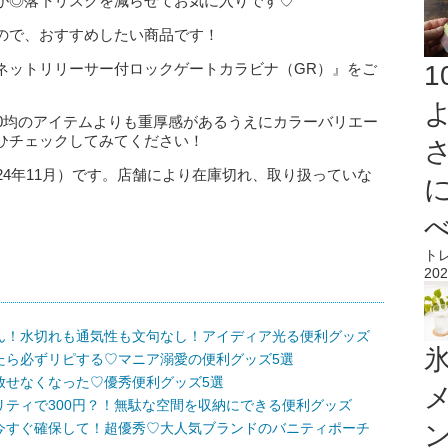
が◎落下リスクを減らせてお気に入りです♡
ので、おすすめしたい商品です！
ネットリリーサー付ロックゲートカラビナ（GR）』をご
00均のアイテムよりも重厚感があるうえにカラーバリエー
ひチェックしてみてください！
24年11月）です。店舗により在庫切れ、取り扱っていな
ト
202
ん！水切れも通気性も文句なし！アイディア光る便利グッズ
氷
たら必ずリピする♡マニア溺愛の便利グッズ5選
放せなくなった♡優秀便利グッズ5選
ティで300円？！無駄な空間を収納にできる便利グッズ
今すぐ確保して！超優秀♡大人気ブランドのバニティポーチ