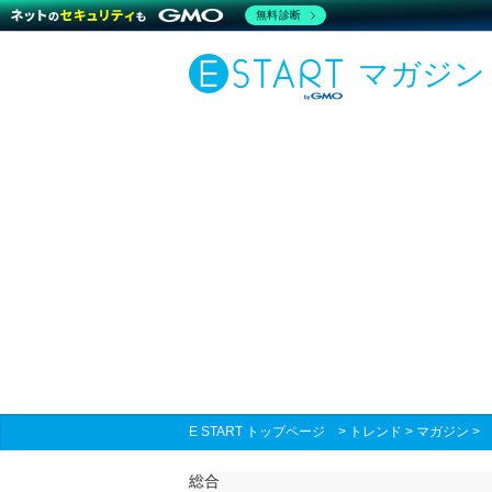
無料診断
マガジン
E START トップページ
>
トレンド
>
マガジン
総合