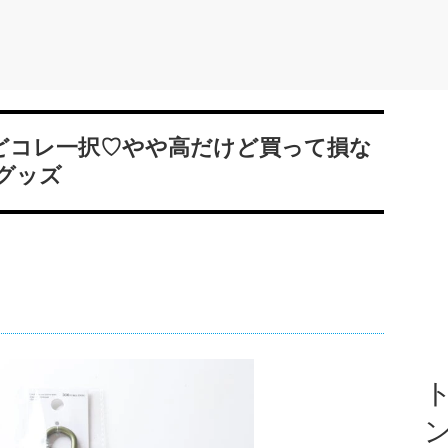
けどコレ一択♡やや高だけど買って損な
グッズ
ト