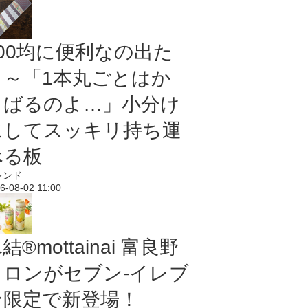
100均に便利なの出た
よ～「1本丸ごとはか
さばるのよ…」小分け
にしてスッキリ持ち運
べる板
レンド
6-08-02 11:00
結®mottainai 富良野
メロンがセブン‐イレブ
ン限定で新登場！