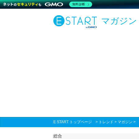
無料診断
マガジン
E START トップページ
>
トレンド
>
マガジン
総合