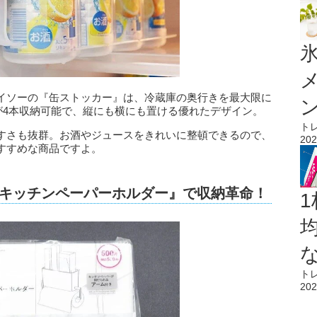
氷
イソーの『缶ストッカー』は、冷蔵庫の奥行きを最大限に
缶が4本収納可能で、縦にも横にも置ける優れたデザイン。
ト
すさも抜群。お酒やジュースをきれいに整頓できるので、
202
すすめな商品ですよ。
プ＆キッチンペーパーホルダー』で収納革命！
1
ト
202