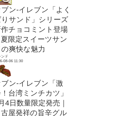
セブン‐イレブン「よく
ばりサンド」シリーズ
新作チョコミント登場
｜夏限定スイーツサン
ドの爽快な魅力
レンド
6-08-06 11:30
セブン-イレブン「激
辛！台湾ミンチカツ」
8月4日数量限定発売｜
名古屋発祥の旨辛グル