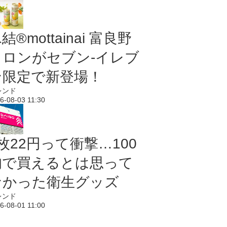
結®mottainai 富良野
メロンがセブン‐イレブ
ン限定で新登場！
レンド
6-08-03 11:30
枚22円って衝撃…100
均で買えるとは思って
なかった衛生グッズ
レンド
6-08-01 11:00