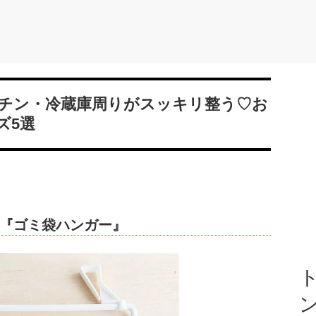
チン・冷蔵庫周りがスッキリ整う♡お
ズ5選
『ゴミ袋ハンガー』
ト