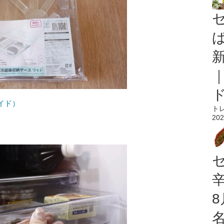
イド）
ト
202