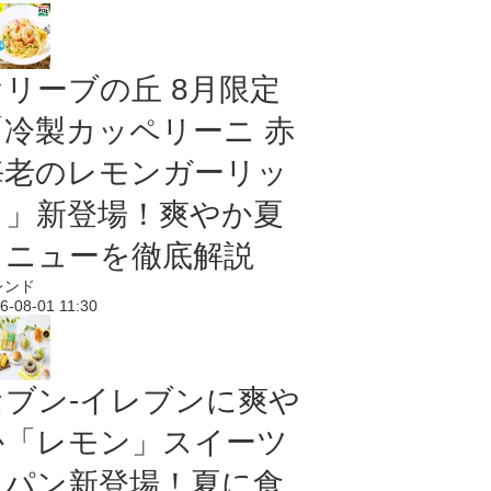
オリーブの丘 8月限定
「冷製カッペリーニ 赤
海老のレモンガーリッ
ク」新登場！爽やか夏
メニューを徹底解説
レンド
6-08-01 11:30
セブン‐イレブンに爽や
か「レモン」スイーツ
＆パン新登場！夏に食