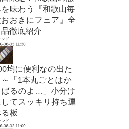
みを味わう『和歌山毎
度おおきにフェア』全
商品徹底紹介
レンド
6-08-03 11:30
100均に便利なの出た
よ～「1本丸ごとはか
さばるのよ…」小分け
にしてスッキリ持ち運
べる板
レンド
6-08-02 11:00