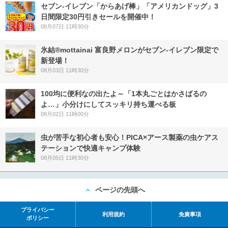
セブン‐イレブン「からあげ棒」「アメリカンドッグ」3
日間限定30円引きセールを開催中！
08月07日 11時30分
氷結®mottainai 富良野メロンがセブン‐イレブン限定で
新登場！
08月03日 11時30分
100均に便利なの出たよ～「1本丸ごとはかさばるの
よ…」小分けにしてスッキリ持ち運べる板
08月02日 11時00分
虫が苦手な初心者も安心！PICA×アース製薬の虫ケアス
テーションで快適キャンプ体験
08月05日 11時30分
ページの先頭へ
プライバシー
利用規約
免責事項
ポリシー