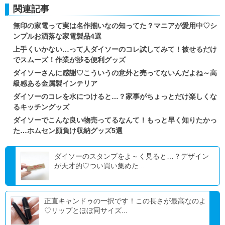
関連記事
無印の家電って実は名作揃いなの知ってた？マニアが愛用中♡シ
ンプルお洒落な家電製品4選
上手くいかない…って人ダイソーのコレ試してみて！被せるだけ
でスムーズ！作業が捗る便利グッズ
ダイソーさんに感謝♡こういうの意外と売ってないんだよね～高
級感ある金属製インテリア
ダイソーのコレを水につけると…？家事がちょっとだけ楽しくな
るキッチングッズ
ダイソーでこんな良い物売ってるなんて！もっと早く知りたかっ
た…ホムセン顔負け収納グッズ5選
ダイソーのスタンプをよ～く見ると…？デザイン
が天才的♡つい買い集めた...
正直キャンドゥの一択です！この長さが最高なのよ
♡リップとほぼ同サイズ...