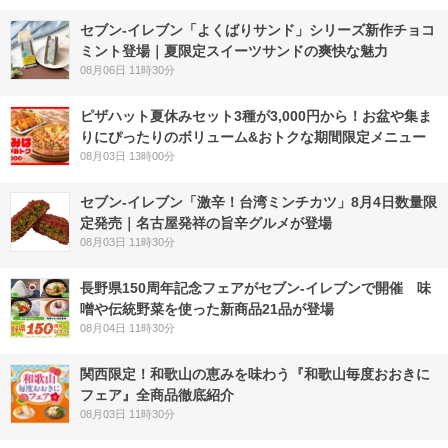
セブン‐イレブン「よくばりサンド」シリーズ新作チョコ
ミント登場｜夏限定スイーツサンドの爽快な魅力
08月06日 11時30分
ピザハット夏休みセット3種が3,000円から！お盆や集ま
りにぴったりのボリューム&おトクな期間限定メニュー
08月03日 13時00分
セブン-イレブン「激辛！台湾ミンチカツ」8月4日数量限
定発売｜名古屋発祥の旨辛グルメが登場
08月03日 11時30分
長野県150周年記念フェアがセブン-イレブンで開催 味
噌や伝統野菜を使った新商品21品が登場
08月04日 11時30分
関西限定！和歌山の恵みを味わう『和歌山毎度おおきに
フェア』全商品徹底紹介
08月03日 11時30分