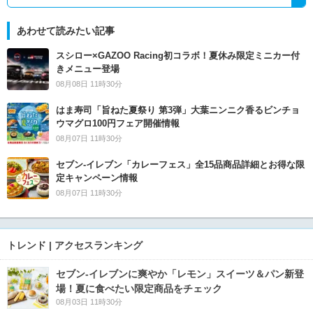
あわせて読みたい記事
スシロー×GAZOO Racing初コラボ！夏休み限定ミニカー付
きメニュー登場
08月08日 11時30分
はま寿司「旨ねた夏祭り 第3弾」大葉ニンニク香るビンチョ
ウマグロ100円フェア開催情報
08月07日 11時30分
セブン‐イレブン「カレーフェス」全15品商品詳細とお得な限
定キャンペーン情報
08月07日 11時30分
トレンド | アクセスランキング
セブン‐イレブンに爽やか「レモン」スイーツ＆パン新登
場！夏に食べたい限定商品をチェック
08月03日 11時30分