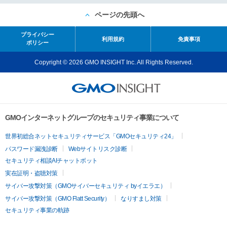
ページの先頭へ
プライバシー
利用規約
免責事項
ポリシー
Copyright © 2026 GMO INSIGHT Inc. All Rights Reserved.
GMOインターネットグループのセキュリティ事業について
世界初総合ネットセキュリティサービス「GMOセキュリティ24」
パスワード漏洩診断
Webサイトリスク診断
セキュリティ相談AIチャットボット
実在証明・盗聴対策
サイバー攻撃対策（GMOサイバーセキュリティ byイエラエ）
サイバー攻撃対策（GMO Flatt Security）
なりすまし対策
セキュリティ事業の軌跡