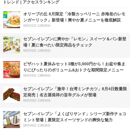
トレンド | アクセスランキング
オリーブの丘 8月限定「冷製カッペリーニ 赤海老のレモ
ンガーリック」新登場！爽やか夏メニューを徹底解説
08月01日 11時30分
セブン‐イレブンに爽やか「レモン」スイーツ＆パン新登
場！夏に食べたい限定商品をチェック
08月03日 11時30分
ピザハット夏休みセット3種が3,000円から！お盆や集ま
りにぴったりのボリューム&おトクな期間限定メニュー
08月03日 13時00分
セブン-イレブン「激辛！台湾ミンチカツ」8月4日数量限
定発売｜名古屋発祥の旨辛グルメが登場
08月03日 11時30分
セブン‐イレブン「よくばりサンド」シリーズ新作チョコ
ミント登場｜夏限定スイーツサンドの爽快な魅力
08月06日 11時30分