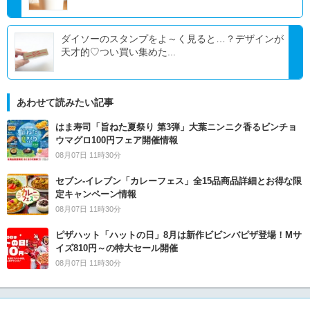
ダイソーのスタンプをよ～く見ると…？デザインが
天才的♡つい買い集めた...
あわせて読みたい記事
はま寿司「旨ねた夏祭り 第3弾」大葉ニンニク香るビンチョ
ウマグロ100円フェア開催情報
08月07日 11時30分
セブン‐イレブン「カレーフェス」全15品商品詳細とお得な限
定キャンペーン情報
08月07日 11時30分
ピザハット「ハットの日」8月は新作ビビンバピザ登場！Mサ
イズ810円～の特大セール開催
08月07日 11時30分