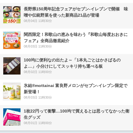
長野県150周年記念フェアがセブン-イレブンで開催 味
噌や伝統野菜を使った新商品21品が登場
08月04日 11時30分
関西限定！和歌山の恵みを味わう『和歌山毎度おおきに
フェア』全商品徹底紹介
08月03日 11時30分
100均に便利なの出たよ～「1本丸ごとはかさばるの
よ…」小分けにしてスッキリ持ち運べる板
08月02日 11時00分
氷結®mottainai 富良野メロンがセブン‐イレブン限定で
新登場！
08月03日 11時30分
1枚22円って衝撃…100均で買えるとは思ってなかった衛
生グッズ
08月01日 11時00分