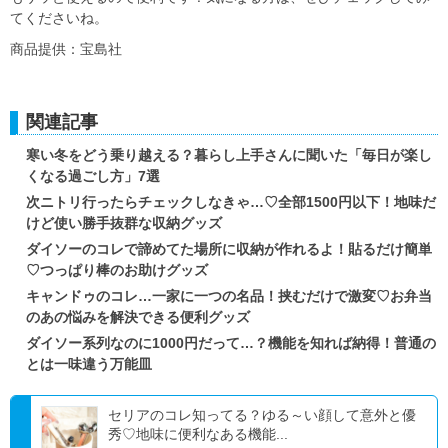
てくださいね。
商品提供：宝島社
関連記事
寒い冬をどう乗り越える？暮らし上手さんに聞いた「毎日が楽し
くなる過ごし方」7選
次ニトリ行ったらチェックしなきゃ…♡全部1500円以下！地味だ
けど使い勝手抜群な収納グッズ
ダイソーのコレで諦めてた場所に収納が作れるよ！貼るだけ簡単
♡つっぱり棒のお助けグッズ
キャンドゥのコレ…一家に一つの名品！挟むだけで激変♡お弁当
のあの悩みを解決できる便利グッズ
ダイソー系列なのに1000円だって…？機能を知れば納得！普通の
とは一味違う万能皿
セリアのコレ知ってる？ゆる～い顔して意外と優
秀♡地味に便利なある機能...