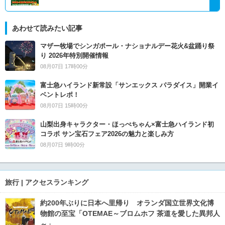
あわせて読みたい記事
マザー牧場でシンガポール・ナショナルデー花火&盆踊り祭
り 2026年特別開催情報
08月07日 17時00分
富士急ハイランド新常設「サンエックス パラダイス」開業イ
ベントレポ！
08月07日 15時00分
山梨出身キャラクター・ほっぺちゃん×富士急ハイランド初
コラボ サン宝石フェア2026の魅力と楽しみ方
08月07日 9時00分
旅行 | アクセスランキング
約200年ぶりに日本へ里帰り オランダ国立世界文化博
物館の至宝「OTEMAE～ブロムホフ 茶道を愛した異邦人
～」