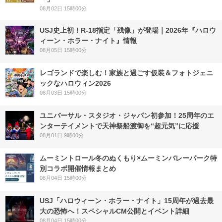
08月02日 15時00分
USJ史上初！R-18指定「残像」が登場｜2026年『ハロウ
ィーン・ホラー・ナイト』情報
08月05日 15時00分
レゴランドで楽しむ！家族と過ごす仮装＆フォトジェニ
ックなハロウィン2026
08月03日 15時00分
ユニバーサル・スタジオ・ジャパン初参加！25周年のエ
ンターテイメントで天神祭船渡御を“超元気”に応援
08月01日 9時00分
ムーミントロール冬のぬくもり×ムーミンバレーパーク特
別コラボ開催情報まとめ
08月04日 15時00分
USJ「ハロウィーン・ホラー・ナイト」15周年が過去最
大の恐怖へ！スペシャルCM公開とイベント詳細
08月04日 15時00分