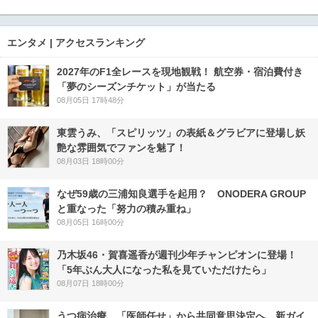
エンタメ | アクセスランキング
2027年のF1全レースを現地観戦！ 航空券・宿泊費付き
「夢のシーズンチケット」が当たる
08月05日 17時48分
東雲うみ、「スピリッツ」の表紙＆グラビアに登場し妖
艶な雰囲気でファンを魅了！
08月03日 18時00分
なぜ59歳の三浦知良選手を起用？ ONODERA GROUP
と重なった「努力の積み重ね」
08月05日 16時00分
乃木坂46・賀喜遥香が週刊少年チャンピオンに登場！
「5年ぶん大人になった私を見ていただけたら」
08月07日 18時00分
うつ病治療、「医師任せ」から共同意思決定へ 新ガイ