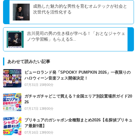
成熟した魅力的な男性を育むオムテックが社会と
次世代を活性化する
吉川晃司の男の生き様が学べる！「おとなジャケェ
ノウ学習帳」もらえるS...
あわせて読みたい記事
ピューロランド発「SPOOKY PUMPKIN 2026」一夜限りの
ハロウィーン音楽フェス開催決定！
07月31日 15時00分
ガチャガチャどこで買える？全国エリア別設置場所ガイド20
26
07月17日 13時00分
プリキュアのガシャポン全種類まとめ2026【名探偵プリキュ
ア最新9選】
07月16日 13時00分