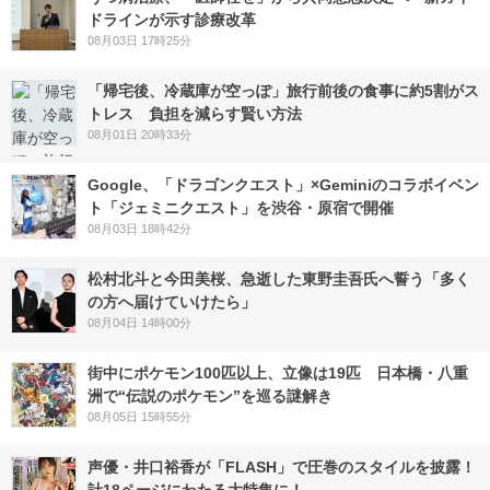
ドラインが示す診療改革
08月03日 17時25分
「帰宅後、冷蔵庫が空っぽ」旅行前後の食事に約5割がス
トレス 負担を減らす賢い方法
08月01日 20時33分
Google、「ドラゴンクエスト」×Geminiのコラボイベン
ト「ジェミニクエスト」を渋谷・原宿で開催
08月03日 18時42分
松村北斗と今田美桜、急逝した東野圭吾氏へ誓う「多く
の方へ届けていけたら」
08月04日 14時00分
街中にポケモン100匹以上、立像は19匹 日本橋・八重
洲で“伝説のポケモン”を巡る謎解き
08月05日 15時55分
声優・井口裕香が「FLASH」で圧巻のスタイルを披露！