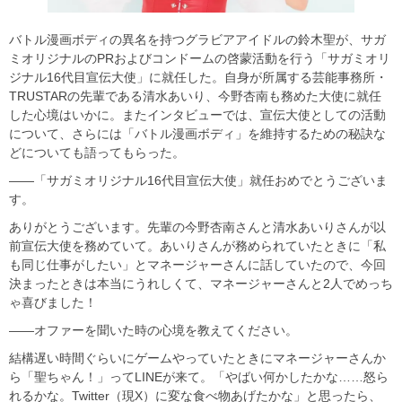
バトル漫画ボディの異名を持つグラビアアイドルの鈴木聖が、サガ
ミオリジナルのPRおよびコンドームの啓蒙活動を行う「サガミオリ
ジナル16代目宣伝大使」に就任した。自身が所属する芸能事務所・
TRUSTARの先輩である清水あいり、今野杏南も務めた大使に就任
した心境はいかに。またインタビューでは、宣伝大使としての活動
について、さらには「バトル漫画ボディ」を維持するための秘訣な
どについても語ってもらった。
――「サガミオリジナル16代目宣伝大使」就任おめでとうございま
す。
ありがとうございます。先輩の今野杏南さんと清水あいりさんが以
前宣伝大使を務めていて。あいりさんが務められていたときに「私
も同じ仕事がしたい」とマネージャーさんに話していたので、今回
決まったときは本当にうれしくて、マネージャーさんと2人でめっち
ゃ喜びました！
――オファーを聞いた時の心境を教えてください。
結構遅い時間ぐらいにゲームやっていたときにマネージャーさんか
ら「聖ちゃん！」ってLINEが来て。「やばい何かしたかな……怒ら
れるかな。Twitter（現X）に変な食べ物あげたかな」と思ったら、