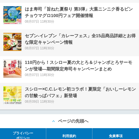
はま寿司「旨ねた夏祭り 第3弾」大葉ニンニク香るビン
チョウマグロ100円フェア開催情報
08月07日 11時30分
セブン‐イレブン「カレーフェス」全15品商品詳細とお得
な限定キャンペーン情報
08月07日 11時30分
110円から！スシロー夏の大とろ＆ジャンボとろサーモ
ンが登場―期間限定寿司キャンペーンまとめ
08月07日 11時30分
スシロー×C.C.レモン初コラボ！夏限定「おいしーレモン
の甘酸っぱパフェ」新登場
08月09日 11時30分
ページの先頭へ
プライバシー
利用規約
免責事項
ポリシー