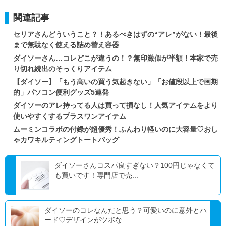
関連記事
セリアさんどういうこと？！あるべきはずの“アレ”がない！最後
まで無駄なく使える詰め替え容器
ダイソーさん…コレどこが違うの！？無印激似が半額！本家で売
り切れ続出のそっくりアイテム
【ダイソー】「もう高いの買う気起きない」「お値段以上で画期
的」パソコン便利グッズ5連発
ダイソーのアレ持ってる人は買って損なし！人気アイテムをより
使いやすくするプラスワンアイテム
ムーミンコラボの付録が超優秀！ふんわり軽いのに大容量♡おし
ゃカワキルティングトートバッグ
ダイソーさんコスパ良すぎない？100円じゃなくて
も買いです！専門店で売...
ダイソーのコレなんだと思う？可愛いのに意外とハ
ード♡デザインがツボな...