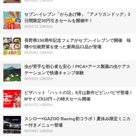
08月06日 11時30分
セブン‐イレブン「からあげ棒」「アメリカンドッグ」3
日間限定30円引きセールを開催中！
08月07日 11時30分
長野県150周年記念フェアがセブン-イレブンで開催 味
噌や伝統野菜を使った新商品21品が登場
08月04日 11時30分
虫が苦手な初心者も安心！PICA×アース製薬の虫ケアス
テーションで快適キャンプ体験
08月05日 11時30分
ピザハット「ハットの日」8月は新作ビビンバピザ登場！
Mサイズ810円～の特大セール開催
08月07日 11時30分
スシロー×GAZOO Racing初コラボ！夏休み限定ミニカ
ー付きメニュー登場
08月08日 11時30分