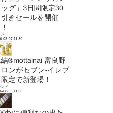
ドッグ」3日間限定30
円引きセールを開催
中！
レンド
6-08-07 11:30
結®mottainai 富良野
メロンがセブン‐イレブ
ン限定で新登場！
レンド
6-08-03 11:30
100均に便利なの出た