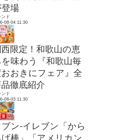
が登場
レンド
6-08-04 11:30
関西限定！和歌山の恵
みを味わう『和歌山毎
度おおきにフェア』全
商品徹底紹介
レンド
6-08-03 11:30
セブン‐イレブン「から
あげ棒」「アメリカン