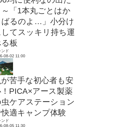
よ～「1本丸ごとはか
さばるのよ…」小分け
にしてスッキリ持ち運
べる板
レンド
6-08-02 11:00
虫が苦手な初心者も安
！PICA×アース製薬
の虫ケアステーション
で快適キャンプ体験
レンド
6-08-05 11:30