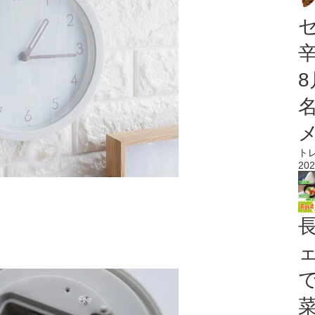
ト
202