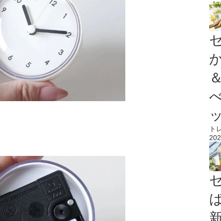
ト
202