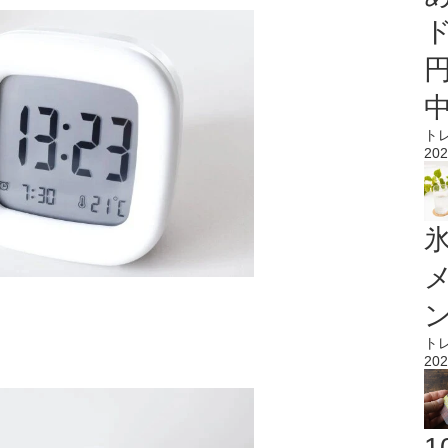
ト
202
氷
ト
202