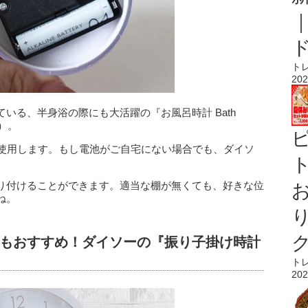
ト
202
いる、半身浴の際にも大活躍の『お風呂時計 Bath
込）。
本使用します。もし電池がご自宅にない場合でも、ダイソ
ト
り付けることができます。適当な棚が無くても、好きな位
ね。
もおすすめ！ダイソーの『振り子掛け時計
ト
202