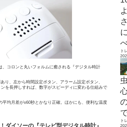
ト
202
は、コロンと丸いフォルムに癒される『デジタル時計
があり、左から時間設定ボタン、アラーム設定ボタン、
ボタンを長押しすれば、数字がスピーディに変わる仕組みで
心
の平均月差が±60秒とかなり正確。ほかにも、便利な温度
ト
！ダイソーの『テレビ型デジタル時計』
202