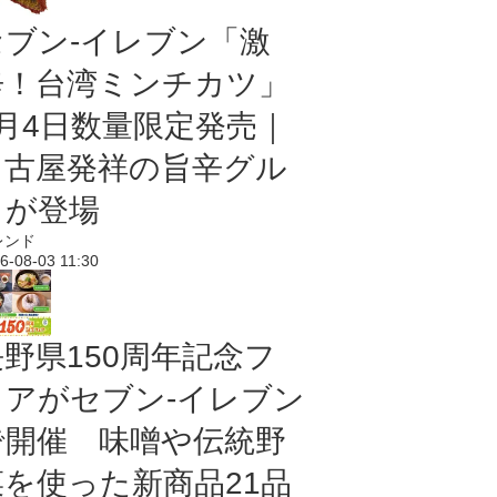
セブン-イレブン「激
辛！台湾ミンチカツ」
8月4日数量限定発売｜
名古屋発祥の旨辛グル
メが登場
レンド
6-08-03 11:30
長野県150周年記念フ
ェアがセブン-イレブン
で開催 味噌や伝統野
菜を使った新商品21品