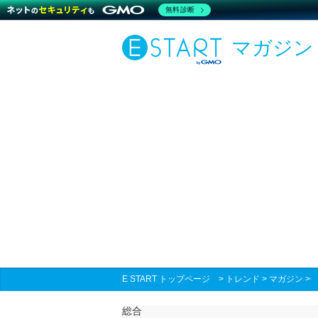
無料診断
マガジン
E START トップページ
>
トレンド
>
マガジン
総合