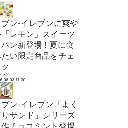
セブン‐イレブンに爽や
か「レモン」スイーツ
＆パン新登場！夏に食
べたい限定商品をチェ
ック
レンド
6-08-03 11:30
セブン‐イレブン「よく
ばりサンド」シリーズ
新作チョコミント登場