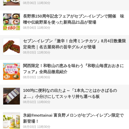
08月06日 11時30分
長野県150周年記念フェアがセブン-イレブンで開催 味
噌や伝統野菜を使った新商品21品が登場
08月04日 11時30分
セブン-イレブン「激辛！台湾ミンチカツ」8月4日数量限
定発売｜名古屋発祥の旨辛グルメが登場
08月03日 11時30分
関西限定！和歌山の恵みを味わう『和歌山毎度おおきに
フェア』全商品徹底紹介
08月03日 11時30分
100均に便利なの出たよ～「1本丸ごとはかさばるの
よ…」小分けにしてスッキリ持ち運べる板
08月02日 11時00分
氷結®mottainai 富良野メロンがセブン‐イレブン限定で
新登場！
08月03日 11時30分