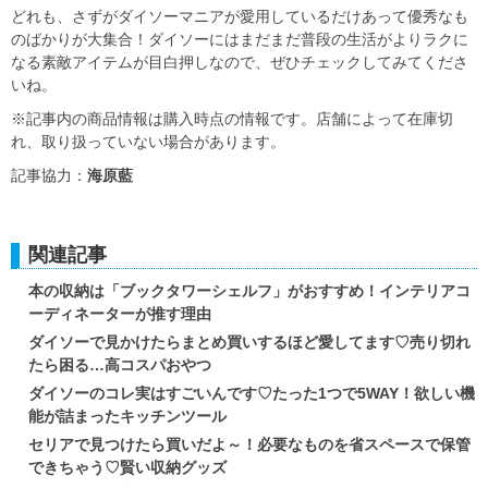
どれも、さずがダイソーマニアが愛用しているだけあって優秀なも
のばかりが大集合！ダイソーにはまだまだ普段の生活がよりラクに
なる素敵アイテムが目白押しなので、ぜひチェックしてみてくださ
いね。
※記事内の商品情報は購入時点の情報です。店舗によって在庫切
れ、取り扱っていない場合があります。
記事協力：
海原藍
関連記事
本の収納は「ブックタワーシェルフ」がおすすめ！インテリアコ
ーディネーターが推す理由
ダイソーで見かけたらまとめ買いするほど愛してます♡売り切れ
たら困る…高コスパおやつ
ダイソーのコレ実はすごいんです♡たった1つで5WAY！欲しい機
能が詰まったキッチンツール
セリアで見つけたら買いだよ～！必要なものを省スペースで保管
できちゃう♡賢い収納グッズ