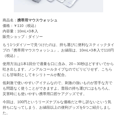
商品名：
携帯用マウスウォッシュ
価格：￥110（税込）
内容量：10mL×3本入
販売ショップ：ダイソー
もう1つダイソーで見つけたのは、持ち運びに便利なスティックタイ
プの『携帯用マウスウォッシュ』。お値段は、10mL×3本入で110円
（税込）。
使用方法は1本1回分で適量を口に含み、20～30秒ほどすすいでから
吐き出します。ノンアルコールタイプなのでピリピリせず、こちら
にも甘味剤としてキシリトールが配合。
低刺激で使いやすいアイテムなので、刺激の強いものが苦手な方で
も問題なく使うことができますよ。普段の持ち運びにはもちろん、
災害時にも使いやすい携帯用口腔ケアグッズです。
今回は、100円というリーズナブルな価格だと申し訳ないという気
持ちになってしまう、お値段以上の便利グッズを5つご紹介しまし
た。