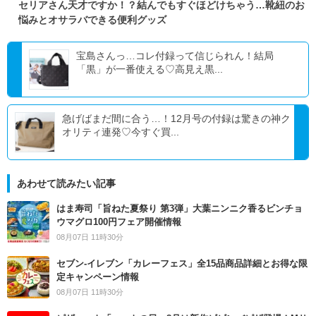
セリアさん天才ですか！？結んでもすぐほどけちゃう…靴紐のお
悩みとオサラバできる便利グッズ
宝島さんっ…コレ付録って信じられん！結局
「黒」が一番使える♡高見え黒...
急げばまだ間に合う…！12月号の付録は驚きの神ク
オリティ連発♡今すぐ買...
あわせて読みたい記事
はま寿司「旨ねた夏祭り 第3弾」大葉ニンニク香るビンチョ
ウマグロ100円フェア開催情報
08月07日 11時30分
セブン‐イレブン「カレーフェス」全15品商品詳細とお得な限
定キャンペーン情報
08月07日 11時30分