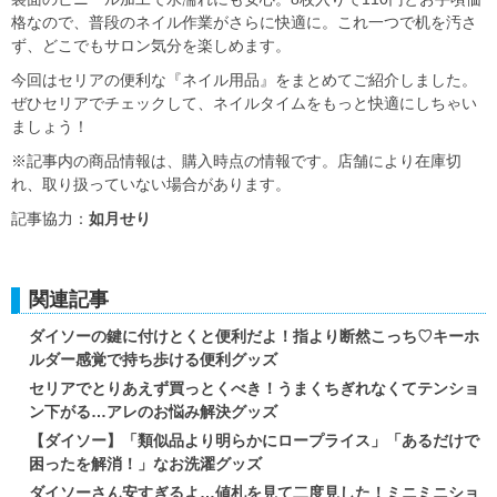
格なので、普段のネイル作業がさらに快適に。これ一つで机を汚さ
ず、どこでもサロン気分を楽しめます。
今回はセリアの便利な『ネイル用品』をまとめてご紹介しました。
ぜひセリアでチェックして、ネイルタイムをもっと快適にしちゃい
ましょう！
※記事内の商品情報は、購入時点の情報です。店舗により在庫切
れ、取り扱っていない場合があります。
記事協力：
如月せり
関連記事
ダイソーの鍵に付けとくと便利だよ！指より断然こっち♡キーホ
ルダー感覚で持ち歩ける便利グッズ
セリアでとりあえず買っとくべき！うまくちぎれなくてテンショ
ン下がる…アレのお悩み解決グッズ
【ダイソー】「類似品より明らかにロープライス」「あるだけで
困ったを解消！」なお洗濯グッズ
ダイソーさん安すぎるよ…値札を見て二度見した！ミニミニショ