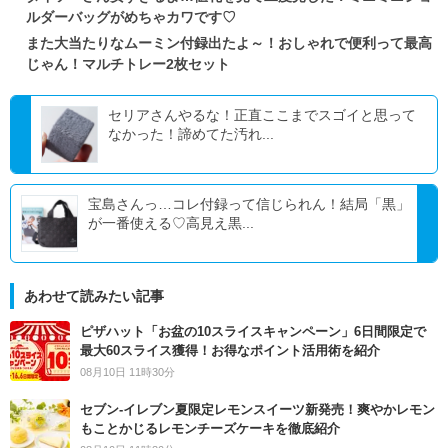
ルダーバッグがめちゃカワです♡
また大当たりなムーミン付録出たよ～！おしゃれで便利って最高
じゃん！マルチトレー2枚セット
セリアさんやるな！正直ここまでスゴイと思って
なかった！諦めてた汚れ...
宝島さんっ…コレ付録って信じられん！結局「黒」
が一番使える♡高見え黒...
あわせて読みたい記事
ピザハット「お盆の10スライスキャンペーン」6日間限定で
最大60スライス獲得！お得なポイント活用術を紹介
08月10日 11時30分
セブン‐イレブン夏限定レモンスイーツ新発売！爽やかレモン
もことかじるレモンチーズケーキを徹底紹介