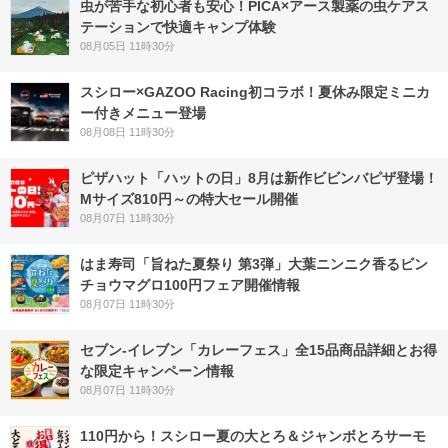
虫が苦手な初心者も安心！PICA×アース製薬の虫ケアス
テーションで快適キャンプ体験
08月05日 11時30分
スシロー×GAZOO Racing初コラボ！夏休み限定ミニカ
ー付きメニュー登場
08月08日 11時30分
ピザハット「ハットの日」8月は新作ビビンバピザ登場！
Mサイズ810円～の特大セール開催
08月07日 11時30分
はま寿司「旨ねた夏祭り 第3弾」大葉ニンニク香るビン
チョウマグロ100円フェア開催情報
08月07日 11時30分
セブン‐イレブン「カレーフェス」全15品商品詳細とお得
な限定キャンペーン情報
08月07日 11時30分
110円から！スシロー夏の大とろ＆ジャンボとろサーモ