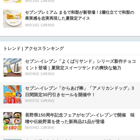
08月10日 11時30分
セブンプレミアム まるで和梨が新登場！2層仕立てで和梨の
果実感を忠実再現した夏限定アイス
08月10日 11時30分
トレンド | アクセスランキング
セブン‐イレブン「よくばりサンド」シリーズ新作チョコ
ミント登場｜夏限定スイーツサンドの爽快な魅力
08月06日 11時30分
セブン‐イレブン「からあげ棒」「アメリカンドッグ」3
日間限定30円引きセールを開催中！
08月07日 11時30分
長野県150周年記念フェアがセブン-イレブンで開催 味
噌や伝統野菜を使った新商品21品が登場
08月04日 11時30分