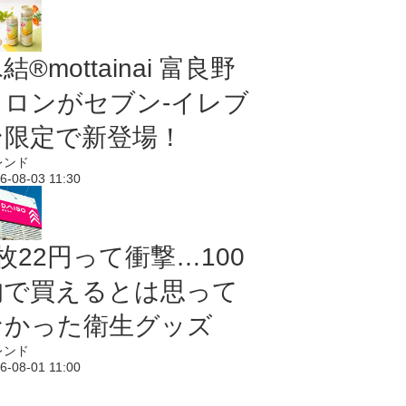
結®mottainai 富良野
メロンがセブン‐イレブ
ン限定で新登場！
レンド
6-08-03 11:30
枚22円って衝撃…100
均で買えるとは思って
なかった衛生グッズ
レンド
6-08-01 11:00