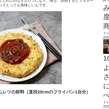
でふわふわなオムレツになり、味も、加熱するとマヨネー
ってとっても美味しいんです。
ト
202
レツの材料（直径20cmのフライパン1台分）
ト
202