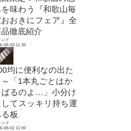
みを味わう『和歌山毎
度おおきにフェア』全
商品徹底紹介
レンド
6-08-03 11:30
100均に便利なの出た
よ～「1本丸ごとはか
さばるのよ…」小分け
にしてスッキリ持ち運
べる板
レンド
6-08-02 11:00