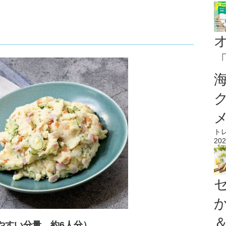
ト
202
やすい分量 約6人分）