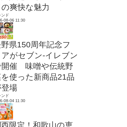
ドの爽快な魅力
レンド
6-08-06 11:30
長野県150周年記念フ
ェアがセブン-イレブン
で開催 味噌や伝統野
菜を使った新商品21品
が登場
レンド
6-08-04 11:30
関西限定！和歌山の恵