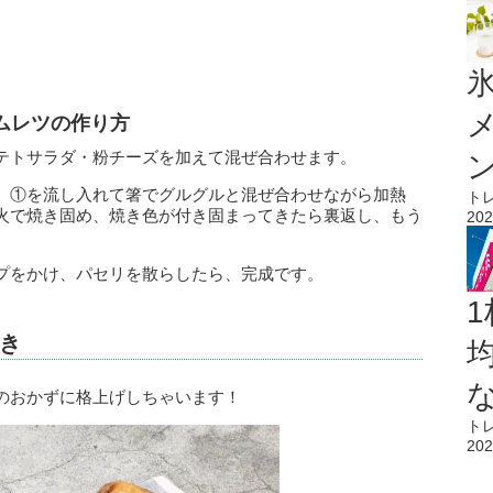
氷
ムレツの作り方
テトサラダ・粉チーズを加えて混ぜ合わせます。
、①を流し入れて箸でグルグルと混ぜ合わせながら加熱
ト
火で焼き固め、焼き色が付き固まってきたら裏返し、もう
202
プをかけ、パセリを散らしたら、完成です。
1
き
のおかずに格上げしちゃいます！
ト
202