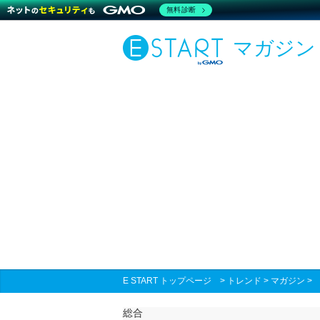
無料診断
マガジン
E START トップページ
>
トレンド
>
マガジン
総合