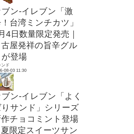
セブン-イレブン「激
辛！台湾ミンチカツ」
8月4日数量限定発売｜
名古屋発祥の旨辛グル
メが登場
レンド
6-08-03 11:30
セブン‐イレブン「よく
ばりサンド」シリーズ
新作チョコミント登場
｜夏限定スイーツサン