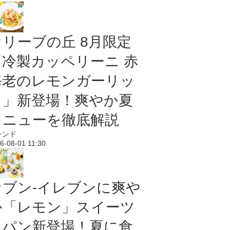
オリーブの丘 8月限定
「冷製カッペリーニ 赤
海老のレモンガーリッ
ク」新登場！爽やか夏
メニューを徹底解説
レンド
6-08-01 11:30
セブン‐イレブンに爽や
か「レモン」スイーツ
＆パン新登場！夏に食