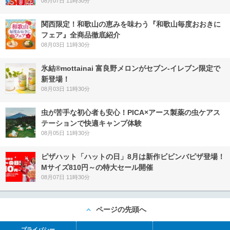
08月07日 11時30分
関西限定！和歌山の恵みを味わう『和歌山毎度おおきに
フェア』全商品徹底紹介
08月03日 11時30分
氷結®mottainai 富良野メロンがセブン‐イレブン限定で
新登場！
08月03日 11時30分
虫が苦手な初心者も安心！PICA×アース製薬の虫ケアス
テーションで快適キャンプ体験
08月05日 11時30分
ピザハット「ハットの日」8月は新作ビビンバピザ登場！
Mサイズ810円～の特大セール開催
08月07日 11時30分
ページの先頭へ
プライバシー