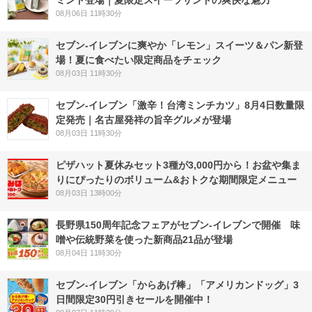
08月06日 11時30分
セブン‐イレブンに爽やか「レモン」スイーツ＆パン新登
場！夏に食べたい限定商品をチェック
08月03日 11時30分
セブン-イレブン「激辛！台湾ミンチカツ」8月4日数量限
定発売｜名古屋発祥の旨辛グルメが登場
08月03日 11時30分
ピザハット夏休みセット3種が3,000円から！お盆や集ま
りにぴったりのボリューム&おトクな期間限定メニュー
08月03日 13時00分
長野県150周年記念フェアがセブン-イレブンで開催 味
噌や伝統野菜を使った新商品21品が登場
08月04日 11時30分
セブン‐イレブン「からあげ棒」「アメリカンドッグ」3
日間限定30円引きセールを開催中！