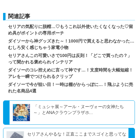
関連記事
セリアの気配りに脱帽…♡もうこれ以外使いたくなくなった♡留
め具がポイントの専用ポーチ
ダイソーから神グッズきた～！1000円で買えると思わなかった…
むしろ安く感じちゃう家電小物
セリアさんこの可愛いさで100円は反則！「どこで買ったの？」
って聞かれる褒められインテリア
ダイソーのコレ控えめに言って神です…！支度時間を大幅短縮！
アレを一瞬でつけられるクリップ
ダイソーで今が狙い目！一時は棚がからっぽに…！飛ぶように売
れた名商品4選
「ミュシャ展～アール・ヌーヴォーの女神たち
～」とANAクラウンプラザホ...
セリアさんやるな！正直ここまでスゴイと思ってな