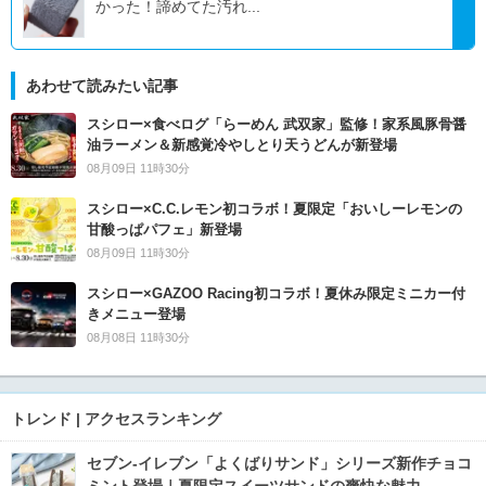
かった！諦めてた汚れ...
あわせて読みたい記事
スシロー×食べログ「らーめん 武双家」監修！家系風豚骨醤
油ラーメン＆新感覚冷やしとり天うどんが新登場
08月09日 11時30分
スシロー×C.C.レモン初コラボ！夏限定「おいしーレモンの
甘酸っぱパフェ」新登場
08月09日 11時30分
スシロー×GAZOO Racing初コラボ！夏休み限定ミニカー付
きメニュー登場
08月08日 11時30分
トレンド | アクセスランキング
セブン‐イレブン「よくばりサンド」シリーズ新作チョコ
ミント登場｜夏限定スイーツサンドの爽快な魅力