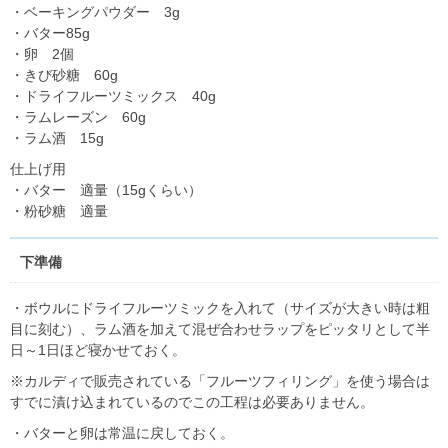
・ベーキングパウダー 3g
・バター85g
・卵 2個
・きび砂糖 60g
・ドライフルーツミックス 40g
・ラムレーズン 60g
・ラム酒 15g
仕上げ用
・バター 適量（15gくらい）
・粉砂糖 適量
下準備
・ボウルにドライフルーツミックを入れて（サイズが大きい時は粗
目に刻む）、ラム酒を加えて混ぜ合わせラップをピッタリとして半
日～1日ほど寝かせておく。
※カルディで販売されている「フルーツフィリング」を使う場合は
すでに漬け込まれているのでこの工程は必要ありません。
・バターと卵は常温に戻しておく。