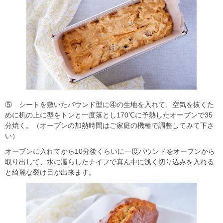
⑤ シートを敷いたパウンド型に④の生地を入れて、空気を抜くた
めに机の上に型をトンと一度落とし170℃に予熱したオーブンで35
分焼く。（オーブンの加熱時間はご家庭の機種で調整してみて下さ
い）
オーブンに入れてから10分後くらいに一度パウンドをオーブンから
取り出して、水に濡らしたナイフで真ん中に浅く切り込みを入れる
と綺麗な裂け目が出来ます。