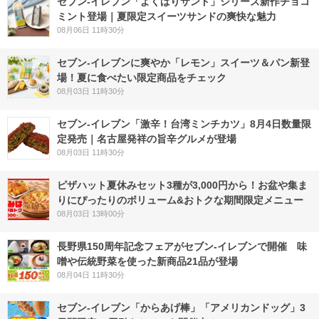
セブン‐イレブン「よくばりサンド」シリーズ新作チョコ
ミント登場｜夏限定スイーツサンドの爽快な魅力
08月06日 11時30分
セブン‐イレブンに爽やか「レモン」スイーツ＆パン新登
場！夏に食べたい限定商品をチェック
08月03日 11時30分
セブン-イレブン「激辛！台湾ミンチカツ」8月4日数量限
定発売｜名古屋発祥の旨辛グルメが登場
08月03日 11時30分
ピザハット夏休みセット3種が3,000円から！お盆や集ま
りにぴったりのボリューム&おトクな期間限定メニュー
08月03日 13時00分
長野県150周年記念フェアがセブン-イレブンで開催 味
噌や伝統野菜を使った新商品21品が登場
08月04日 11時30分
セブン‐イレブン「からあげ棒」「アメリカンドッグ」3