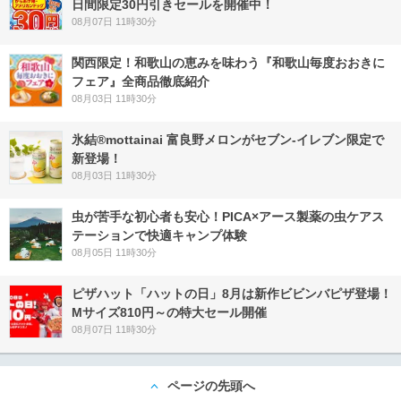
日間限定30円引きセールを開催中！
08月07日 11時30分
関西限定！和歌山の恵みを味わう『和歌山毎度おおきに
フェア』全商品徹底紹介
08月03日 11時30分
氷結®mottainai 富良野メロンがセブン‐イレブン限定で
新登場！
08月03日 11時30分
虫が苦手な初心者も安心！PICA×アース製薬の虫ケアス
テーションで快適キャンプ体験
08月05日 11時30分
ピザハット「ハットの日」8月は新作ビビンバピザ登場！
Mサイズ810円～の特大セール開催
08月07日 11時30分
ページの先頭へ