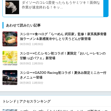
ダイソーのコレ1度使ったらもうヤミツキ！面倒な
作業が速攻終わる！キッ...
あわせて読みたい記事
スシロー×食べログ「らーめん 武双家」監修！家系風豚骨醤
油ラーメン＆新感覚冷やしとり天うどんが新登場
08月09日 11時30分
スシロー×C.C.レモン初コラボ！夏限定「おいしーレモンの
甘酸っぱパフェ」新登場
08月09日 11時30分
スシロー×GAZOO Racing初コラボ！夏休み限定ミニカー付
きメニュー登場
08月08日 11時30分
トレンド | アクセスランキング