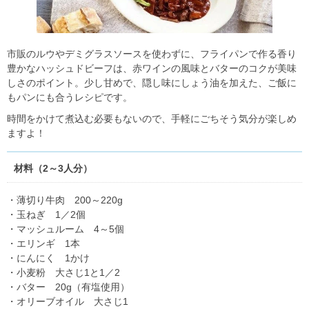
市販のルウやデミグラスソースを使わずに、フライパンで作る香り
豊かなハッシュドビーフは、赤ワインの風味とバターのコクが美味
しさのポイント。少し甘めで、隠し味にしょう油を加えた、ご飯に
もパンにも合うレシピです。
時間をかけて煮込む必要もないので、手軽にごちそう気分が楽しめ
ますよ！
材料（2～3人分）
・薄切り牛肉 200～220g
・玉ねぎ 1／2個
・マッシュルーム 4～5個
・エリンギ 1本
・にんにく 1かけ
・小麦粉 大さじ1と1／2
・バター 20g（有塩使用）
・オリーブオイル 大さじ1