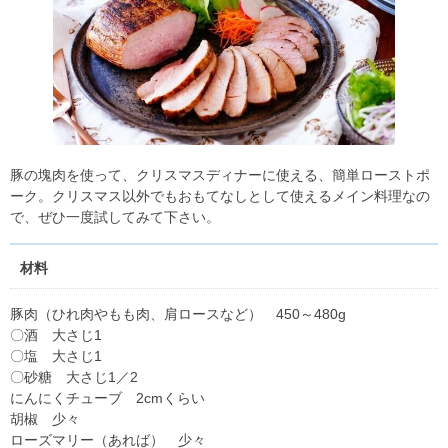
豚の塊肉を使って、クリスマスディナーに使える、簡単ローストポ
ーク。クリスマス以外でもおもてなしとして使えるメイン料理なの
で、ぜひ一度試してみて下さい。
材料
豚肉（ひれ肉やもも肉、肩ロースなど） 450～480g
〇酒 大さじ1
〇塩 大さじ1
〇砂糖 大さじ1／2
にんにくチューブ 2cmくらい
胡椒 少々
ローズマリー（あれば） 少々