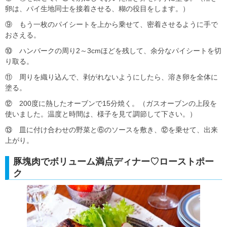
卵は、パイ生地同士を接着させる、糊の役目をします。）
⑨ もう一枚のパイシートを上から乗せて、密着させるように手で
おさえる。
⑩ ハンバークの周り2～3cmほどを残して、余分なパイシートを切
り取る。
⑪ 周りを織り込んで、剥がれないようにしたら、溶き卵を全体に
塗る。
⑫ 200度に熱したオーブンで15分焼く。（ガスオーブンの上段を
使いました。温度と時間は、様子を見て調節して下さい。）
⑬ 皿に付け合わせの野菜と⑥のソースを敷き、⑫を乗せて、出来
上がり。
豚塊肉でボリューム満点ディナー♡ローストポー
ク