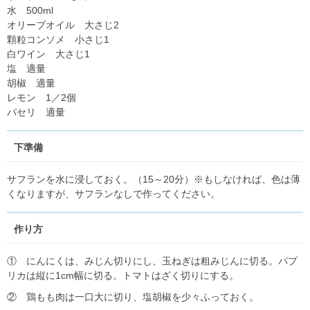
水 500ml
オリーブオイル 大さじ2
顆粒コンソメ 小さじ1
白ワイン 大さじ1
塩 適量
胡椒 適量
レモン 1／2個
パセリ 適量
下準備
サフランを水に浸しておく。（15～20分）※もしなければ、色は薄
くなりますが、サフランなしで作ってください。
作り方
① にんにくは、みじん切りにし、玉ねぎは粗みじんに切る。パプ
リカは縦に1cm幅に切る。トマトはざく切りにする。
② 鶏もも肉は一口大に切り、塩胡椒を少々ふっておく。