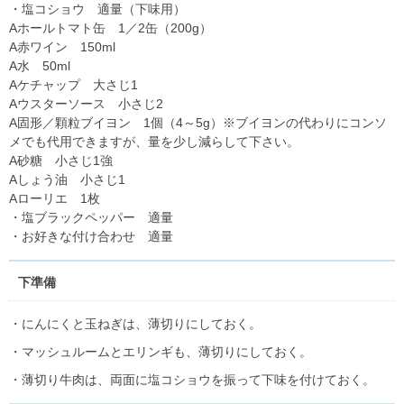
・塩コショウ 適量（下味用）
Aホールトマト缶 1／2缶（200g）
A赤ワイン 150ml
A水 50ml
Aケチャップ 大さじ1
Aウスターソース 小さじ2
A固形／顆粒ブイヨン 1個（4～5g）※ブイヨンの代わりにコンソ
メでも代用できますが、量を少し減らして下さい。
A砂糖 小さじ1強
Aしょう油 小さじ1
Aローリエ 1枚
・塩ブラックペッパー 適量
・お好きな付け合わせ 適量
下準備
・にんにくと玉ねぎは、薄切りにしておく。
・マッシュルームとエリンギも、薄切りにしておく。
・薄切り牛肉は、両面に塩コショウを振って下味を付けておく。