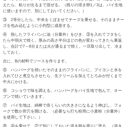
えたら、粘りが出るまで混ぜる。（残りの溶き卵1／3は、パイ生地
に使いますので、別にしておいてください。）
③ 2等分したら、中央をくぼませてチーズを乗せる。そのままチー
ズを包み込むように小判型に成形する。
④ 熱したフライパンに油（分量外）をひき、③を入れてフタをし
たら中弱火で焼く。厚みの高さ半分ほどの色が変わってきたら裏返
し、合計で7～8分または火が通るまで焼く。一旦取り出して、冷ま
しておく。
次に、Bの材料でソースを作ります。
⑤ ハンバーグを焼いたそのままのフライパンに、ブイヨンと水を
入れてひと煮立ちさせたら、生クリームを加えてとろみが付くまで
中火にかける。
⑥ コショウで味を調える。ハンバーグをパイ生地で包んで、オー
ブンで焼いていきます。
⑦ パイ生地は、綿棒で倍くらいの大きさになるよう伸ばし、フォ
ークで数か所穴を開ける。（必要なら打ち粉用に小麦粉（分量外）
を使用して下さい。）
⑧ ④を乗せて、②で別にしておいた溶き卵を周りに塗る。（溶き