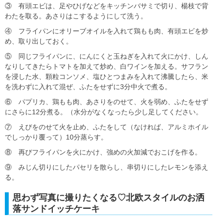
③ 有頭エビは、足やひげなどをキッチンバサミで切り、楊枝で背
わたを取る。あさりはこするようにして洗う。
④ フライパンにオリーブオイルを入れて鶏もも肉、有頭エビを炒
め、取り出しておく。
⑤ 同じフライパンに、にんにくと玉ねぎを入れて火にかけ、しん
なりしてきたらトマトを加えて炒め、白ワインを加える。サフラン
を浸した水、顆粒コンソメ、塩ひとつまみを入れて沸騰したら、米
を洗わずに入れて混ぜ、ふたをせずに3分中火で煮る。
⑥ パプリカ、鶏もも肉、あさりをのせて、火を弱め、ふたをせず
にさらに12分煮る。（水分がなくなったら少し足してください。
⑦ えびをのせて火を止め、ふたをして（なければ、アルミホイル
でしっかり覆って）10分蒸らす。
⑧ 再びフライパンを火にかけ、強めの火加減でおこげを作る。
⑨ みじん切りにしたパセリを散らし、串切りにしたレモンを添え
る。
思わず写真に撮りたくなる♡北欧スタイルのお洒
落サンドイッチケーキ