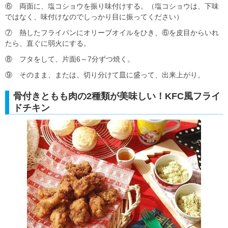
⑥ 両面に、塩コショウを振り味付けする。（塩コショウは、下味
ではなく、味付けなのでしっかり目に振ってください）
⑦ 熱したフライパンにオリーブオイルをひき、⑥を皮目からいれ
たら、直ぐに弱火にする。
⑧ フタをして、片面6～7分ずつ焼く。
⑨ そのまま、または、切り分けて皿に盛って、出来上がり。
骨付きともも肉の2種類が美味しい！KFC風フライ
ドチキン