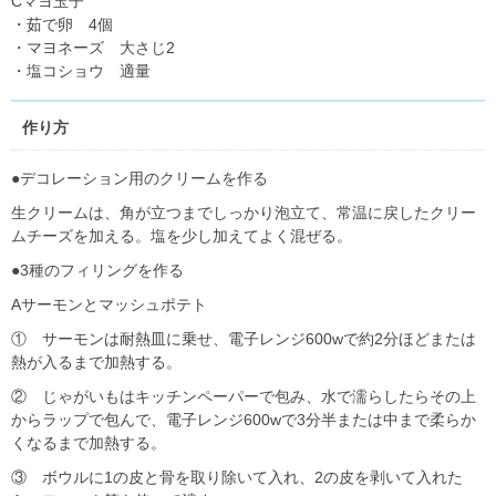
Cマヨ玉子
・茹で卵 4個
・マヨネーズ 大さじ2
・塩コショウ 適量
作り方
●デコレーション用のクリームを作る
生クリームは、角が立つまでしっかり泡立て、常温に戻したクリー
ムチーズを加える。塩を少し加えてよく混ぜる。
●3種のフィリングを作る
Aサーモンとマッシュポテト
① サーモンは耐熱皿に乗せ、電子レンジ600wで約2分ほどまたは
熱が入るまで加熱する。
② じゃがいもはキッチンペーパーで包み、水で濡らしたらその上
からラップで包んで、電子レンジ600wで3分半または中まで柔らか
くなるまで加熱する。
③ ボウルに1の皮と骨を取り除いて入れ、2の皮を剥いて入れた