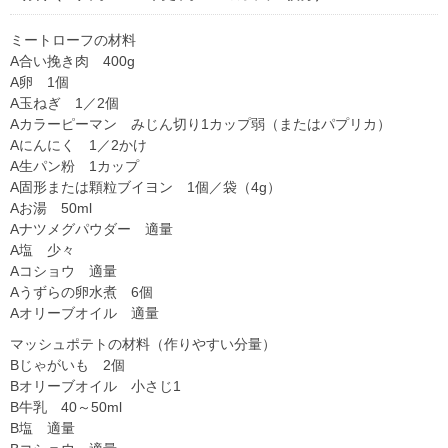
ミートローフの材料
A合い挽き肉 400g
A卵 1個
A玉ねぎ 1／2個
Aカラーピーマン みじん切り1カップ弱（またはパプリカ）
Aにんにく 1／2かけ
A生パン粉 1カップ
A固形または顆粒ブイヨン 1個／袋（4g）
Aお湯 50ml
Aナツメグパウダー 適量
A塩 少々
Aコショウ 適量
Aうずらの卵水煮 6個
Aオリーブオイル 適量
マッシュポテトの材料（作りやすい分量）
Bじゃがいも 2個
Bオリーブオイル 小さじ1
B牛乳 40～50ml
B塩 適量