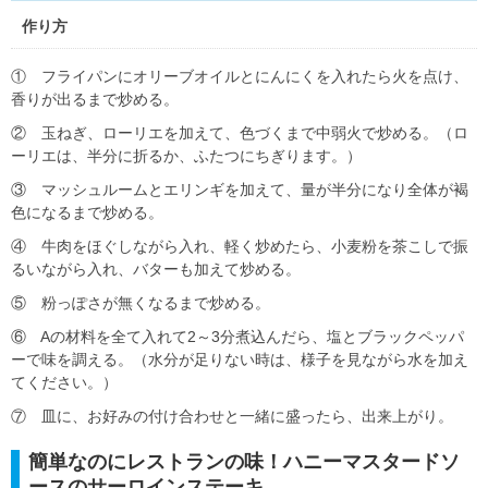
作り方
① フライパンにオリーブオイルとにんにくを入れたら火を点け、
香りが出るまで炒める。
② 玉ねぎ、ローリエを加えて、色づくまで中弱火で炒める。（ロ
ーリエは、半分に折るか、ふたつにちぎります。）
③ マッシュルームとエリンギを加えて、量が半分になり全体が褐
色になるまで炒める。
④ 牛肉をほぐしながら入れ、軽く炒めたら、小麦粉を茶こしで振
るいながら入れ、バターも加えて炒める。
⑤ 粉っぽさが無くなるまで炒める。
⑥ Aの材料を全て入れて2～3分煮込んだら、塩とブラックペッパ
ーで味を調える。（水分が足りない時は、様子を見ながら水を加え
てください。）
⑦ 皿に、お好みの付け合わせと一緒に盛ったら、出来上がり。
簡単なのにレストランの味！ハニーマスタードソ
ースのサーロインステーキ