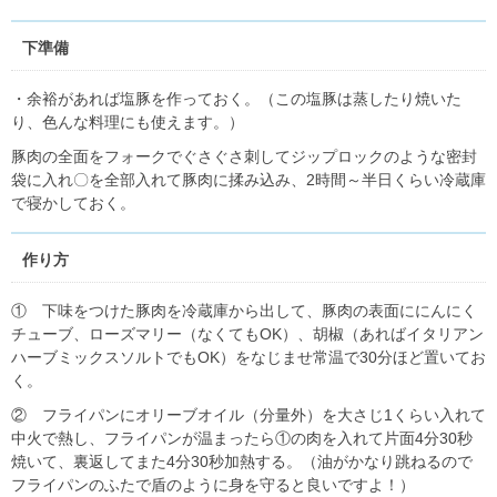
下準備
・余裕があれば塩豚を作っておく。（この塩豚は蒸したり焼いた
り、色んな料理にも使えます。）
豚肉の全面をフォークでぐさぐさ刺してジップロックのような密封
袋に入れ〇を全部入れて豚肉に揉み込み、2時間～半日くらい冷蔵庫
で寝かしておく。
作り方
① 下味をつけた豚肉を冷蔵庫から出して、豚肉の表面ににんにく
チューブ、ローズマリー（なくてもOK）、胡椒（あればイタリアン
ハーブミックスソルトでもOK）をなじませ常温で30分ほど置いてお
く。
② フライパンにオリーブオイル（分量外）を大さじ1くらい入れて
中火で熱し、フライパンが温まったら①の肉を入れて片面4分30秒
焼いて、裏返してまた4分30秒加熱する。（油がかなり跳ねるので
フライパンのふたで盾のように身を守ると良いですよ！）