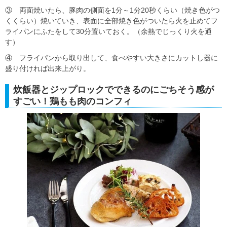
③ 両面焼いたら、豚肉の側面を1分～1分20秒くらい（焼き色がつ
くくらい）焼いていき、表面に全部焼き色がついたら火を止めてフ
ライパンにふたをして30分置いておく。（余熱でじっくり火を通
す）
④ フライパンから取り出して、食べやすい大きさにカットし器に
盛り付ければ出来上がり。
炊飯器とジップロックでできるのにごちそう感が
すごい！鶏もも肉のコンフィ