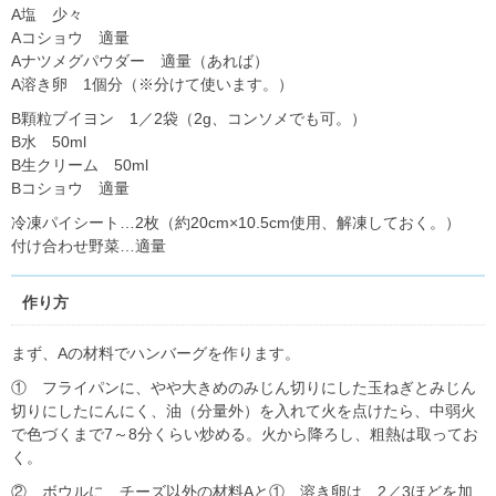
A塩 少々
Aコショウ 適量
Aナツメグパウダー 適量（あれば）
A溶き卵 1個分（※分けて使います。）
B顆粒ブイヨン 1／2袋（2g、コンソメでも可。）
B水 50ml
B生クリーム 50ml
Bコショウ 適量
冷凍パイシート…2枚（約20cm×10.5cm使用、解凍しておく。）
付け合わせ野菜…適量
作り方
まず、Aの材料でハンバーグを作ります。
① フライパンに、やや大きめのみじん切りにした玉ねぎとみじん
切りにしたにんにく、油（分量外）を入れて火を点けたら、中弱火
で色づくまで7～8分くらい炒める。火から降ろし、粗熱は取ってお
く。
② ボウルに、チーズ以外の材料Aと①、溶き卵は、2／3ほどを加