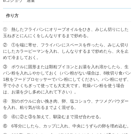
Bコショウ 適量
作り方
① 熱したフライパンにオリーブオイルをひき、みじん切りにした
玉ねぎとにんにくをしんなりするまで炒める。
② ①を端に寄せ、フライパンにスペースを作ったら、みじん切り
にしたカラーピーマンを入れ、しんなりするまで炒めたら、火を止
めて冷ましておく。
③ ボウルに固形または顆粒ブイヨンとお湯を入れ溶かしたら、生
パン粉を入れふやかしておく（パン粉がない場合は、8枚切り食パン
1枚をフードプロセッサーでパン粉にしてください。パン粉にせず、
手で小さくちぎって使っても大丈夫です。乾燥パン粉を使う場合
は、お湯を少し多めに入れて下さい）。
④ 別のボウルに合い挽き肉、卵、塩コショウ、ナツメグパウダー
を入れ、粘り気が出るまでよく混ぜる。
⑤ ④に②と③を加えて、馴染むまで混ぜ合わせる。
⑥ 6等分にしたら、カップに入れ、中央にうずらの卵を埋め込む。