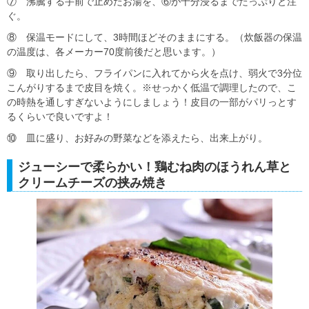
⑦ 沸騰する手前で止めたお湯を、⑥が十分浸るまでたっぷりと注
ぐ。
⑧ 保温モードにして、3時間ほどそのままにする。（炊飯器の保温
の温度は、各メーカー70度前後だと思います。）
⑨ 取り出したら、フライパンに入れてから火を点け、弱火で3分位
こんがりするまで皮目を焼く。※せっかく低温で調理したので、こ
の時熱を通しすぎないようにしましょう！皮目の一部がパリっとす
るくらいで良いですよ！
⑩ 皿に盛り、お好みの野菜などを添えたら、出来上がり。
ジューシーで柔らかい！鶏むね肉のほうれん草と
クリームチーズの挟み焼き