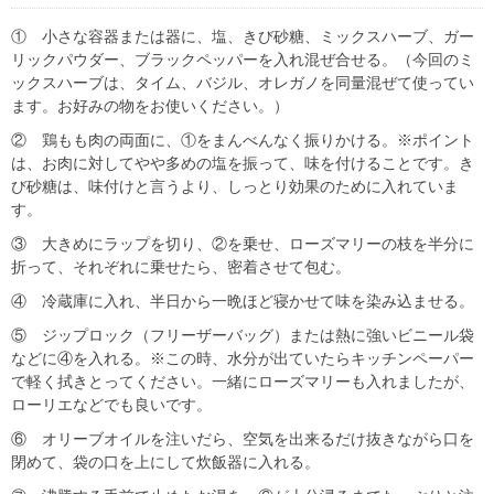
① 小さな容器または器に、塩、きび砂糖、ミックスハーブ、ガー
リックパウダー、ブラックペッパーを入れ混ぜ合せる。（今回のミ
ックスハーブは、タイム、バジル、オレガノを同量混ぜて使ってい
ます。お好みの物をお使いください。）
② 鶏もも肉の両面に、①をまんべんなく振りかける。※ポイント
は、お肉に対してやや多めの塩を振って、味を付けることです。き
び砂糖は、味付けと言うより、しっとり効果のために入れていま
す。
③ 大きめにラップを切り、②を乗せ、ローズマリーの枝を半分に
折って、それぞれに乗せたら、密着させて包む。
④ 冷蔵庫に入れ、半日から一晩ほど寝かせて味を染み込ませる。
⑤ ジップロック（フリーザーバッグ）または熱に強いビニール袋
などに④を入れる。※この時、水分が出ていたらキッチンペーパー
で軽く拭きとってください。一緒にローズマリーも入れましたが、
ローリエなどでも良いです。
⑥ オリーブオイルを注いだら、空気を出来るだけ抜きながら口を
閉めて、袋の口を上にして炊飯器に入れる。