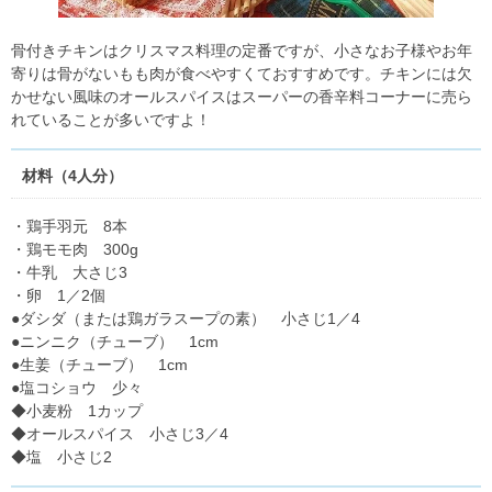
骨付きチキンはクリスマス料理の定番ですが、小さなお子様やお年
寄りは骨がないもも肉が食べやすくておすすめです。チキンには欠
かせない風味のオールスパイスはスーパーの香辛料コーナーに売ら
れていることが多いですよ！
材料（4人分）
・鶏手羽元 8本
・鶏モモ肉 300g
・牛乳 大さじ3
・卵 1／2個
●ダシダ（または鶏ガラスープの素） 小さじ1／4
●ニンニク（チューブ） 1cm
●生姜（チューブ） 1cm
●塩コショウ 少々
◆小麦粉 1カップ
◆オールスパイス 小さじ3／4
◆塩 小さじ2