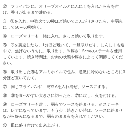
② フライパンに、オリーブオイルとにんにくを入れたら火を付
け、香りが出るまで炒める。
➂ ①を入れ、中強火で30秒ほど焼いてこんがりさせたら、中弱火
にして50～60秒焼く。
④ ローズマリーも一緒に入れ、さっと焼いて取り出す。
⑤ ➂を裏返したら、1分ほど焼いて、一旦取りだす。にんにくも途
中で、焦げないうちに、取り出す。※厚さ1.5cmのステーキを使用
しています。焼き時間は、お肉の状態や厚さによって調節してくだ
さい。
⑥ 取り出した⑤をアルミホイルで包み、急激に冷めないところに3
分ほど置いておく。
⑦ 同じフライパンに、材料Aを入れ混ぜ、ソースにする。
⑧ ⑥を食べやすい大きさに切ったら、⑦に戻し、火を付ける。
⑨ ローズマリーも戻し、弱火でソースを絡ませる。※ステーキ
は、レアになっています。もう少し焼きたい時は、ソースに絡ませ
ながら好みになるまで、弱火のまま火を入れてください。
⑩ 皿に盛り付けて出来上がり。