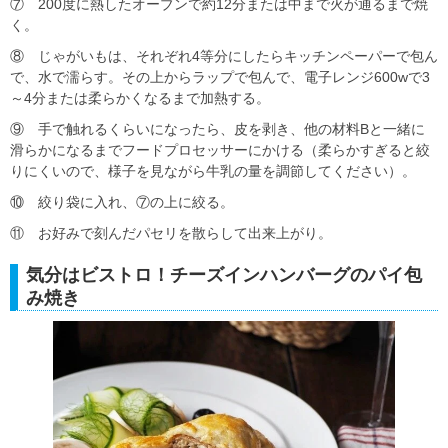
⑦ 200度に熱したオーブンで約12分または中まで火が通るまで焼
く。
⑧ じゃがいもは、それぞれ4等分にしたらキッチンペーパーで包ん
で、水で濡らす。その上からラップで包んで、電子レンジ600wで3
～4分または柔らかくなるまで加熱する。
⑨ 手で触れるくらいになったら、皮を剥き、他の材料Bと一緒に
滑らかになるまでフードプロセッサーにかける（柔らかすぎると絞
りにくいので、様子を見ながら牛乳の量を調節してください）。
⑩ 絞り袋に入れ、⑦の上に絞る。
⑪ お好みで刻んだパセリを散らして出来上がり。
気分はビストロ！チーズインハンバーグのパイ包
み焼き