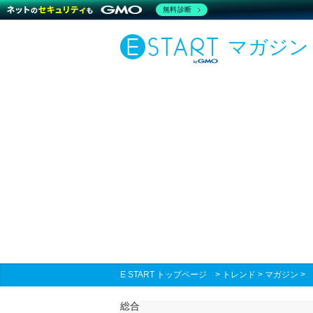
無料診断
マガジン
E START トップページ
>
トレンド
>
マガジン
総合