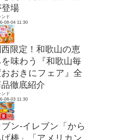
が登場
レンド
6-08-04 11:30
関西限定！和歌山の恵
みを味わう『和歌山毎
度おおきにフェア』全
商品徹底紹介
レンド
6-08-03 11:30
セブン‐イレブン「から
あげ棒」「アメリカン