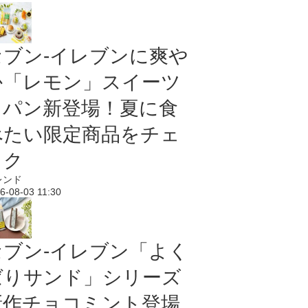
セブン‐イレブンに爽や
か「レモン」スイーツ
＆パン新登場！夏に食
べたい限定商品をチェ
ック
レンド
6-08-03 11:30
セブン‐イレブン「よく
ばりサンド」シリーズ
新作チョコミント登場