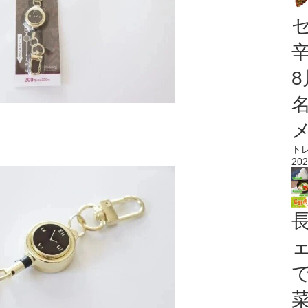
ト
202