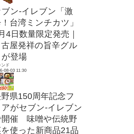
セブン-イレブン「激
辛！台湾ミンチカツ」
8月4日数量限定発売｜
名古屋発祥の旨辛グル
メが登場
レンド
6-08-03 11:30
長野県150周年記念フ
ェアがセブン-イレブン
で開催 味噌や伝統野
菜を使った新商品21品