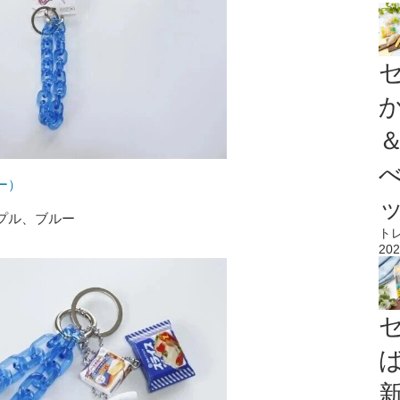
ー）
プル、ブルー
ト
202