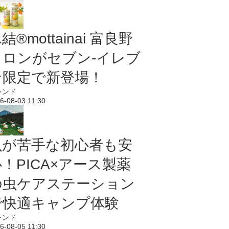
結®mottainai 富良野
メロンがセブン‐イレブ
ン限定で新登場！
レンド
6-08-03 11:30
虫が苦手な初心者も安
！PICA×アース製薬
の虫ケアステーション
で快適キャンプ体験
レンド
6-08-05 11:30