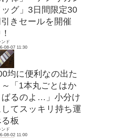
ドッグ」3日間限定30
円引きセールを開催
中！
レンド
6-08-07 11:30
100均に便利なの出た
よ～「1本丸ごとはか
さばるのよ…」小分け
にしてスッキリ持ち運
べる板
レンド
6-08-02 11:00