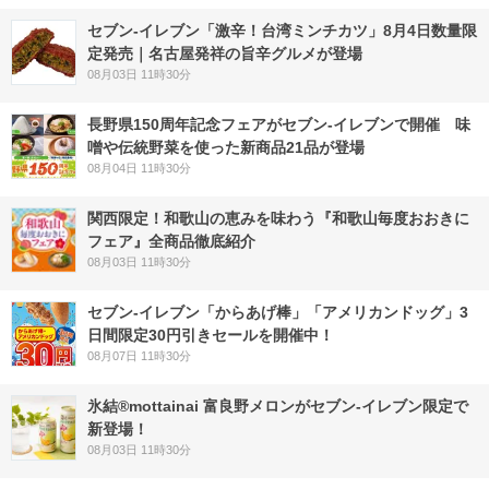
セブン-イレブン「激辛！台湾ミンチカツ」8月4日数量限
定発売｜名古屋発祥の旨辛グルメが登場
08月03日 11時30分
長野県150周年記念フェアがセブン-イレブンで開催 味
噌や伝統野菜を使った新商品21品が登場
08月04日 11時30分
関西限定！和歌山の恵みを味わう『和歌山毎度おおきに
フェア』全商品徹底紹介
08月03日 11時30分
セブン‐イレブン「からあげ棒」「アメリカンドッグ」3
日間限定30円引きセールを開催中！
08月07日 11時30分
氷結®mottainai 富良野メロンがセブン‐イレブン限定で
新登場！
08月03日 11時30分