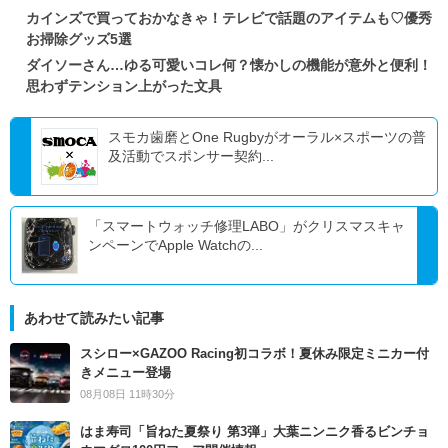
カインズで買っておかなきゃ！テレビで話題のアイテムも♡優秀
お掃除グッズ5選
ダイソーさん…ゆる可愛いコレ何？懐かしの機能が意外と便利！
思わずテンション上がった文具
スモカ歯磨とOne Rugbyがオーラル×スポーツの普
及活動でスポンサー契約...
「スマートウォッチ修理LABO」がクリスマスキャ
ンペーンでApple Watchの...
あわせて読みたい記事
スシロー×GAZOO Racing初コラボ！夏休み限定ミニカー付
きメニュー登場
08月08日 11時30分
はま寿司「旨ねた夏祭り 第3弾」大葉ニンニク香るビンチョ