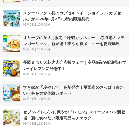
スターバックス初のカプセルトイ「ジョイフル カプセ
ル」が2026年8月2日に都内限定発売
07月31日 13時00分
オリーブの丘 8月限定「冷製カッペリーニ 赤海老のレモ
ンガーリック」新登場！爽やか夏メニューを徹底解説
08月01日 11時30分
長岡まつり大花火大会応援フェア｜商品6品が新潟県セブ
ン−イレブンに登場中！
07月31日 11時30分
すき家が「冷やし汁」を新発売！夏限定のさっぱり冷た
い一杯を実食体験レポート
07月31日 11時30分
セブン‐イレブンに爽やか「レモン」スイーツ＆パン新登
場！夏に食べたい限定商品をチェック
08月03日 11時30分