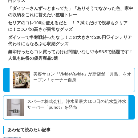
円グッズ
「ダイソーさんずっとまってた」「ありそうでなかった色」家中
の収納をこれに替えたい整理トレー
セリアのコレ100回使えるだと…！？拭くだけで視界もクリア
に！コスパの高さが異常なグッズ
ダイソーで争奪戦待ったなし！この大きさで200円♡インテリア
代わりにもなるぷち収納グッズ
無印行ったらコレ買っておけば間違いなし♡今SNSで話題です！
人気も納得の優秀商品5選
美容サロン「VivideVavide」が新店舗「月島」をオ
ープン！オーナー自身...
スパーク株式会社、浄水量最大10L/日の給水型浄水
サーバー「puriot」を発売
あわせて読みたい記事