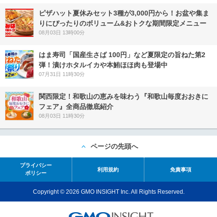
ピザハット夏休みセット3種が3,000円から！お盆や集ま
りにぴったりのボリューム&おトクな期間限定メニュー
08月03日 13時00分
はま寿司「国産生さば 100円」など夏限定の旨ねた第2
弾！漬けホタルイカや本鮪ほほ肉も登場中
07月31日 11時30分
関西限定！和歌山の恵みを味わう『和歌山毎度おおきに
フェア』全商品徹底紹介
08月03日 11時30分
ページの先頭へ
プライバシー
利用規約
免責事項
ポリシー
Copyright © 2026 GMO INSIGHT Inc. All Rights Reserved.