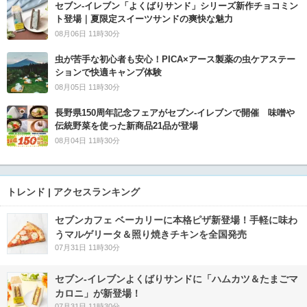
セブン‐イレブン「よくばりサンド」シリーズ新作チョコミン
ト登場｜夏限定スイーツサンドの爽快な魅力
08月06日 11時30分
虫が苦手な初心者も安心！PICA×アース製薬の虫ケアステー
ションで快適キャンプ体験
08月05日 11時30分
長野県150周年記念フェアがセブン-イレブンで開催 味噌や
伝統野菜を使った新商品21品が登場
08月04日 11時30分
トレンド | アクセスランキング
セブンカフェ ベーカリーに本格ピザ新登場！手軽に味わ
うマルゲリータ＆照り焼きチキンを全国発売
07月31日 11時30分
セブン‐イレブンよくばりサンドに「ハムカツ＆たまごマ
カロニ」が新登場！
07月31日 11時30分