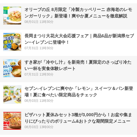
オリーブの丘 8月限定「冷製カッペリーニ 赤海老のレモ
ンガーリック」新登場！爽やか夏メニューを徹底解説
08月01日 11時30分
長岡まつり大花火大会応援フェア｜商品6品が新潟県セブ
ン−イレブンに登場中！
07月31日 11時30分
すき家が「冷やし汁」を新発売！夏限定のさっぱり冷た
い一杯を実食体験レポート
07月31日 11時30分
セブン‐イレブンに爽やか「レモン」スイーツ＆パン新登
場！夏に食べたい限定商品をチェック
08月03日 11時30分
ピザハット夏休みセット3種が3,000円から！お盆や集ま
りにぴったりのボリューム&おトクな期間限定メニュー
08月03日 13時00分