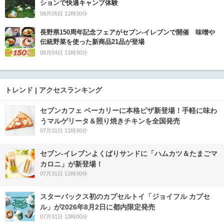
ションで快適キャンプ体験
08月05日 11時30分
長野県150周年記念フェアがセブン-イレブンで開催 味噌や
伝統野菜を使った新商品21品が登場
08月04日 11時30分
トレンド | アクセスランキング
セブンカフェ ベーカリーに本格ピザ新登場！手軽に味わ
うマルゲリータ＆照り焼きチキンを全国発売
07月31日 11時30分
セブン‐イレブンよくばりサンドに「ハムカツ＆たまごマ
カロニ」が新登場！
07月31日 11時30分
スターバックス初のカプセルトイ「ジョイフル カプセ
ル」が2026年8月2日に都内限定発売
07月31日 13時00分