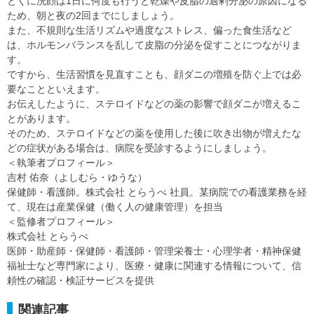
とくに洗顔は1日に何度も行うと乾燥や皮脂の過剰分泌の原因になる
ため、朝と夜の2回までにしましょう。
また、不規則な生活リズムや過度なストレス、偏った食生活など
は、ホルモンバランスを乱して皮脂の分泌を促すことにつながりま
す。
ですから、生活習慣を見直すことも、顔ダニの増殖を防ぐ上では必
要なことといえます。
お伝えしたように、ステロイドなどの薬の影響で顔ダニが増えるこ
とがあります。
そのため、ステロイドなどの薬を使用した後に吹き出物が増えたな
どの症状がある場合は、病院を受診するようにしましょう。
＜執筆者プロフィール＞
吉村 佑奈（よしむら・ゆうな）
保健師・看護師。株式会社 とらうべ 社員。某病院での看護業務を経
て、現在は産業保健（働く人の健康管理）を担当
＜監修者プロフィール＞
株式会社 とらうべ
医師・助産師・保健師・看護師・管理栄養士・心理学者・精神保健
福祉士など専門家により、医療・健康に関連する情報について、信
頼性の確認・検証サービスを提供
関連記事