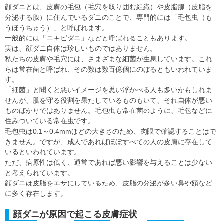
顔ダニとは、皮膚の毛包（毛穴を取り囲む組織）や皮脂腺（皮脂を
分泌する腺）に住んでいるダニのことで、専門的には「毛包虫（も
うほうちゅう）」と呼ばれます。
一般的には「ニキビダニ」などと呼ばれることもあります。
実は、顔ダニ自体は珍しいものではありません。
私たちの皮膚や毛穴には、さまざまな細菌が生息しています。これ
らは常在菌と呼ばれ、その数は数百億個にのぼるともいわれていま
す。
「細菌」と聞くと悪いイメージを思い浮かべる人も多いかもしれま
せんが、肌を守る役割を果たしているものもいて、それ自体が悪い
ものばかりではありません。毛包虫も常在菌のように、毛包などに
住みついている常在虫です。
毛包虫は0.1～0.4mmほどの大きさのため、肉眼で確認することはで
きません。ですが、成人であればほぼすべての人の皮膚に存在して
いるといわれています。
ただ、病原性は低く、通常であれば悪い影響を与えることは少ない
と考えられています。
顔ダニは皮脂をエサにしているため、皮脂の分泌が多い鼻や額など
に多く存在します。
顔ダニが原因で起こる皮膚症状