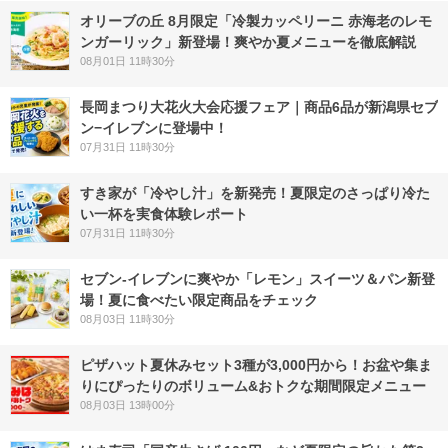
オリーブの丘 8月限定「冷製カッペリーニ 赤海老のレモ
ンガーリック」新登場！爽やか夏メニューを徹底解説
08月01日 11時30分
長岡まつり大花火大会応援フェア｜商品6品が新潟県セブ
ン−イレブンに登場中！
07月31日 11時30分
すき家が「冷やし汁」を新発売！夏限定のさっぱり冷た
い一杯を実食体験レポート
07月31日 11時30分
セブン‐イレブンに爽やか「レモン」スイーツ＆パン新登
場！夏に食べたい限定商品をチェック
08月03日 11時30分
ピザハット夏休みセット3種が3,000円から！お盆や集ま
りにぴったりのボリューム&おトクな期間限定メニュー
08月03日 13時00分