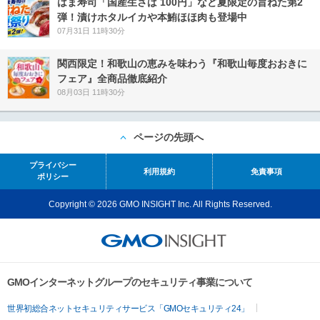
はま寿司「国産生さば 100円」など夏限定の旨ねた第2
弾！漬けホタルイカや本鮪ほほ肉も登場中
07月31日 11時30分
関西限定！和歌山の恵みを味わう『和歌山毎度おおきに
フェア』全商品徹底紹介
08月03日 11時30分
ページの先頭へ
プライバシー
利用規約
免責事項
ポリシー
Copyright © 2026 GMO INSIGHT Inc. All Rights Reserved.
GMOインターネットグループのセキュリティ事業について
世界初総合ネットセキュリティサービス「GMOセキュリティ24」