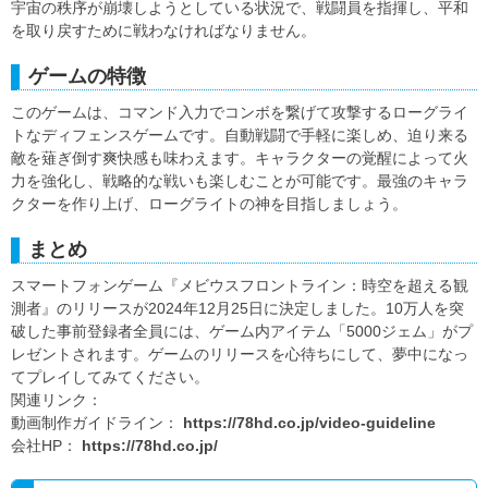
宇宙の秩序が崩壊しようとしている状況で、戦闘員を指揮し、平和
を取り戻すために戦わなければなりません。
ゲームの特徴
このゲームは、コマンド入力でコンボを繋げて攻撃するローグライ
トなディフェンスゲームです。自動戦闘で手軽に楽しめ、迫り来る
敵を薙ぎ倒す爽快感も味わえます。キャラクターの覚醒によって火
力を強化し、戦略的な戦いも楽しむことが可能です。最強のキャラ
クターを作り上げ、ローグライトの神を目指しましょう。
まとめ
スマートフォンゲーム『メビウスフロントライン：時空を超える観
測者』のリリースが2024年12月25日に決定しました。10万人を突
破した事前登録者全員には、ゲーム内アイテム「5000ジェム」がプ
レゼントされます。ゲームのリリースを心待ちにして、夢中になっ
てプレイしてみてください。
関連リンク：
動画制作ガイドライン：
https://78hd.co.jp/video-guideline
会社HP：
https://78hd.co.jp/