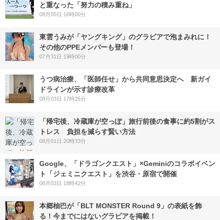
と重なった「努力の積み重ね」
08月05日 16時00分
東雲うみが「ヤングキング」のグラビアで泡まみれに！
その他のPPEメンバーも登場！
07月31日 19時00分
うつ病治療、「医師任せ」から共同意思決定へ 新ガイ
ドラインが示す診療改革
08月03日 17時25分
「帰宅後、冷蔵庫が空っぽ」旅行前後の食事に約5割がス
トレス 負担を減らす賢い方法
08月01日 20時33分
Google、「ドラゴンクエスト」×Geminiのコラボイベン
ト「ジェミニクエスト」を渋谷・原宿で開催
08月03日 18時42分
本郷柚巴が「BLT MONSTER Round 9」の表紙を飾
る！今までにはないグラビアを掲載！