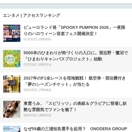
エンタメ | アクセスランキング
ピューロランド発「SPOOKY PUMPKIN 2026」一夜限
りのハロウィーン音楽フェス開催決定！
07月31日 15時00分
5000本のひまわりが街づくりの入口に。習志野・鷺沼で
「ひまわりキャンパスプロジェクト」始動
07月30日 20時01分
2027年のF1全レースを現地観戦！ 航空券・宿泊費付き
「夢のシーズンチケット」が当たる
08月05日 17時48分
東雲うみ、「スピリッツ」の表紙＆グラビアに登場し妖
艶な雰囲気でファンを魅了！
08月03日 18時00分
なぜ59歳の三浦知良選手を起用？ ONODERA GROUP