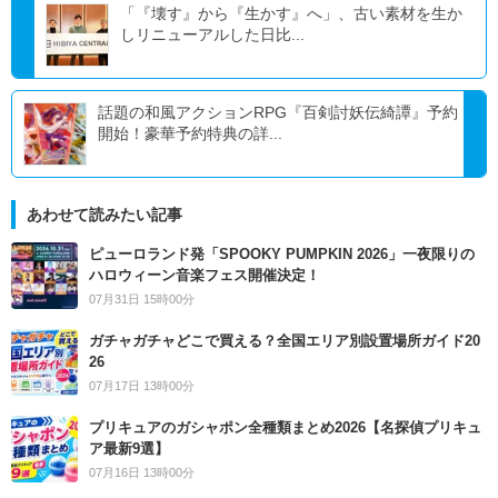
「『壊す』から『生かす』へ」、古い素材を生か
しリニューアルした日比...
話題の和風アクションRPG『百剣討妖伝綺譚』予約
開始！豪華予約特典の詳...
あわせて読みたい記事
ピューロランド発「SPOOKY PUMPKIN 2026」一夜限りの
ハロウィーン音楽フェス開催決定！
07月31日 15時00分
ガチャガチャどこで買える？全国エリア別設置場所ガイド20
26
07月17日 13時00分
プリキュアのガシャポン全種類まとめ2026【名探偵プリキュ
ア最新9選】
07月16日 13時00分