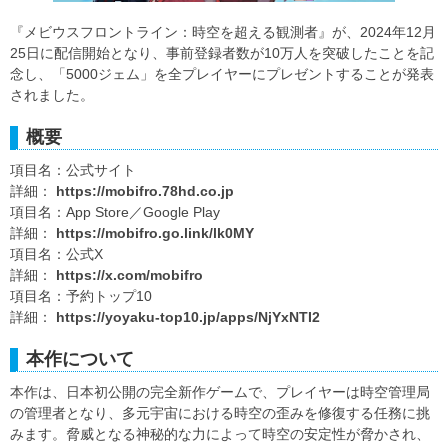
『メビウスフロントライン：時空を超える観測者』が、2024年12月
25日に配信開始となり、事前登録者数が10万人を突破したことを記
念し、「5000ジェム」を全プレイヤーにプレゼントすることが発表
されました。
概要
項目名：公式サイト
詳細：
https://mobifro.78hd.co.jp
項目名：App Store／Google Play
詳細：
https://mobifro.go.link/lk0MY
項目名：公式X
詳細：
https://x.com/mobifro
項目名：予約トップ10
詳細：
https://yoyaku-top10.jp/apps/NjYxNTI2
本作について
本作は、日本初公開の完全新作ゲームで、プレイヤーは時空管理局
の管理者となり、多元宇宙における時空の歪みを修復する任務に挑
みます。脅威となる神秘的な力によって時空の安定性が脅かされ、