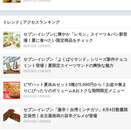
08月07日 11時30分
トレンド | アクセスランキング
セブン‐イレブンに爽やか「レモン」スイーツ＆パン新登
場！夏に食べたい限定商品をチェック
08月03日 11時30分
セブン‐イレブン「よくばりサンド」シリーズ新作チョコ
ミント登場｜夏限定スイーツサンドの爽快な魅力
08月06日 11時30分
ピザハット夏休みセット3種が3,000円から！お盆や集ま
りにぴったりのボリューム&おトクな期間限定メニュー
08月03日 13時00分
セブン-イレブン「激辛！台湾ミンチカツ」8月4日数量限
定発売｜名古屋発祥の旨辛グルメが登場
08月03日 11時30分