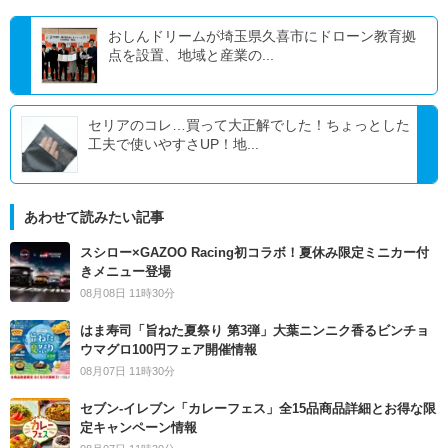
おしんドリームが埼玉県久喜市にドローン教育拠
点を設置、地域と産業の...
セリアのコレ…買って大正解でした！ちょっとした
工夫で使いやすさUP！地...
あわせて読みたい記事
スシロー×GAZOO Racing初コラボ！夏休み限定ミニカー付
きメニュー登場
08月08日 11時30分
はま寿司「旨ねた夏祭り 第3弾」大葉ニンニク香るビンチョ
ウマグロ100円フェア開催情報
08月07日 11時30分
セブン‐イレブン「カレーフェス」全15品商品詳細とお得な限
定キャンペーン情報