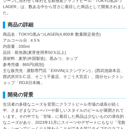
シーンに合わせて味わえる新感覚クラフトビール「TOKYO黒みつ
LAGER」は、数ある中から甘さに着目した商品として開発されまし
た。
商品の詳細
商品名 : TOKYO黒みつLAGER(4,800本 数量限定発売)
アルコール分 : 4.5％
内容量 : 330ml
品目 : 発泡酒(麦芽使用率50％以上)
原材料 : 麦芽(外国製造)、黒みつ、ホップ
参考売価 : 865円(税別)
主な販売先 : 酒類専門店「EXIVIN(エクシヴァン)」(西武池袋本店、
西武所沢S.C.店、そごう千葉店、そごう大宮店）、国分セレクトシ
ョップ「ROJI日本橋」
開発の背景
生活者の多様なニーズを背景にクラフトビール市場の成長が続く
中、さまざまなフレーバーや新しいスタイルのビールが展開されて
います。その中でも「甘味」に着目した商品は少ないものの潜在的
なニーズがあり、2023年11月にスイーツやデザートにもなり「宅飲
み」シーンでじっくりと味わうことができる甘口タイプのクラフト