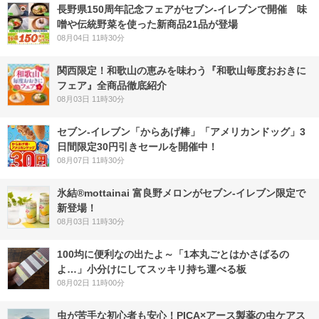
長野県150周年記念フェアがセブン-イレブンで開催 味
噌や伝統野菜を使った新商品21品が登場
08月04日 11時30分
関西限定！和歌山の恵みを味わう『和歌山毎度おおきに
フェア』全商品徹底紹介
08月03日 11時30分
セブン‐イレブン「からあげ棒」「アメリカンドッグ」3
日間限定30円引きセールを開催中！
08月07日 11時30分
氷結®mottainai 富良野メロンがセブン‐イレブン限定で
新登場！
08月03日 11時30分
100均に便利なの出たよ～「1本丸ごとはかさばるの
よ…」小分けにしてスッキリ持ち運べる板
08月02日 11時00分
虫が苦手な初心者も安心！PICA×アース製薬の虫ケアス