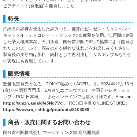
ビアテイスト(発泡酒)を開発しました。
特長
沖縄県の黒糖を使用した黒みつと、麦芽はピルゼン・ミュンヘン・
キャラメル・チョコレート・ブラックの5種類を使用。江戸期に創業
した榮太樓總本鋪、石川酒造、国分首都圏の3社の協業により開発さ
れたこのビールで、深みのある絶妙な味わいをお楽しみください。
製造後の麦芽粕は肥料・飼料として再利用し、サステナブルな社会
の実現にも貢献しています。
販売情報
数量限定発売となる「TOKYO黒みつLAGER」は、2024年12月13日
(金)から酒類専門店「EXIVIN(エクシヴァン)」や国分セレクトショ
ップ「ROJI日本橋」、またオンラインでも購入可能です。Amazon :
https://amzn.asia/d/e5Nd7Vc
、 ROJI日本橋 ONLINE STORE :
https://www.roji-nhb.jp/products/8103090
商品・販売に関するお問い合わせ
国分首都圏株式会社 マーケティング部 商品開発課