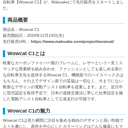
自転車【Wowcat C1】が、Makuakeにて先行販売をスタートしまし
た。
商品概要
商品名：Wowcat C1
販売開始日：2024年12月19日(木)
先行販売URL：
https://www.makuake.com/project/wowcat/
Wowcat C1とは
軽量なカーボンファイバー製のフレームに、レザーという一見ミス
マッチな異素材を組み合わせ、ファッションとしても楽しめる新た
な自転車文化を提供するWowcat C1。機能面でのハイスペックさは
もちろん、その上でデザイン面での妥協は一切なく、今までにない
斬新なデザインの電動アシスト自転車を提案します。また、近日中
に型式認定を取得予定で、日本の道路交通法に準じた比率設定を施
した電動アシスト自転車として公道走行が可能です。
Wowcat C1の魅力
Wowcat C1は見た瞬間に注目を集める独自のデザインと高い性能で
人々を虜にし、原色を中心にしたカラーリングはどんな服装にもマ