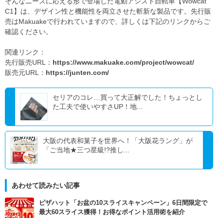
そんなニーズに応える形で登場した電動アシスト自転車【Wowcat
C1】は、デザイン性と機能性を両立させた斬新な製品です。先行販
売はMakuakeで行われていますので、詳しくは下記のリンクからご
確認ください。
関連リンク：
先行販売URL：
https://www.makuake.com/project/wowcat/
販売元URL：
https://junten.com/
セリアのコレ…買って大正解でした！ちょっとし
た工夫で使いやすさUP！地...
大阪の代表和菓子を世界へ！「大阪花ラング」が
「ご当地★三つ星級!?推し...
あわせて読みたい記事
ピザハット「お盆の10スライスキャンペーン」6日間限定で
最大60スライス獲得！お得なポイント活用術を紹介