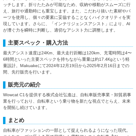
ッチします。折りたたみが可能なため、収納や移動がスムーズに行
え、旅行や通勤時にも重宝します。また、こだわり抜いた素材やパ
ーツを使用し、個々の要素に妥協することなくハイクオリティを実
現しています。さらに、「インテリジェンスアシスト」により、AI
が漕ぐ力を瞬時に判断し、適切なアシスト力に調整します。
主要スペック・購入方法
最大アシスト速度は24Km、最大走行距離は120km、充電時間は4〜
6時間といった主要スペックを持ちながら重量は約17.4Kgという軽
量設計。Makuakeにて2024年12月19日から2025年2月16日までの
間、先行販売を行います。
販売元の紹介
Wowcat C1を提供する株式会社弘進は、自転車販売事業・卸貿易事
業を行っており、自転車という乗り物を新たな視点でとらえ、未来
を開拓し続けています。
まとめ
自転車がファッションの一部として捉えられるようになった現代。