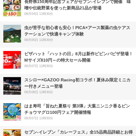
長野県150周年記念フェアがセブン-イレブンで開催 味
噌や伝統野菜を使った新商品21品が登場
08月04日 11時30分
虫が苦手な初心者も安心！PICA×アース製薬の虫ケアス
テーションで快適キャンプ体験
08月05日 11時30分
ピザハット「ハットの日」8月は新作ビビンバピザ登場！
Mサイズ810円～の特大セール開催
08月07日 11時30分
スシロー×GAZOO Racing初コラボ！夏休み限定ミニカ
ー付きメニュー登場
08月08日 11時30分
はま寿司「旨ねた夏祭り 第3弾」大葉ニンニク香るビン
チョウマグロ100円フェア開催情報
08月07日 11時30分
セブン‐イレブン「カレーフェス」全15品商品詳細とお得