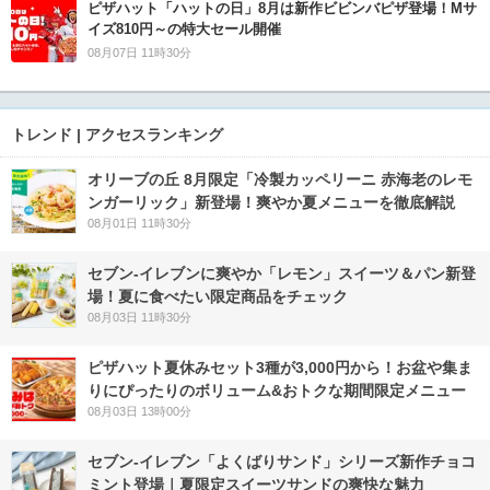
ピザハット「ハットの日」8月は新作ビビンバピザ登場！Mサ
イズ810円～の特大セール開催
08月07日 11時30分
トレンド | アクセスランキング
オリーブの丘 8月限定「冷製カッペリーニ 赤海老のレモ
ンガーリック」新登場！爽やか夏メニューを徹底解説
08月01日 11時30分
セブン‐イレブンに爽やか「レモン」スイーツ＆パン新登
場！夏に食べたい限定商品をチェック
08月03日 11時30分
ピザハット夏休みセット3種が3,000円から！お盆や集ま
りにぴったりのボリューム&おトクな期間限定メニュー
08月03日 13時00分
セブン‐イレブン「よくばりサンド」シリーズ新作チョコ
ミント登場｜夏限定スイーツサンドの爽快な魅力