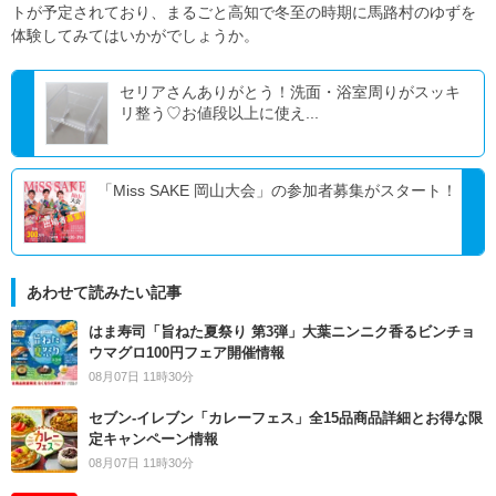
トが予定されており、まるごと高知で冬至の時期に馬路村のゆずを
体験してみてはいかがでしょうか。
セリアさんありがとう！洗面・浴室周りがスッキ
リ整う♡お値段以上に使え...
「Miss SAKE 岡山大会」の参加者募集がスタート！
あわせて読みたい記事
はま寿司「旨ねた夏祭り 第3弾」大葉ニンニク香るビンチョ
ウマグロ100円フェア開催情報
08月07日 11時30分
セブン‐イレブン「カレーフェス」全15品商品詳細とお得な限
定キャンペーン情報
08月07日 11時30分