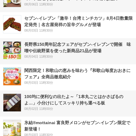
08月06日 11時30分
セブン-イレブン「激辛！台湾ミンチカツ」8月4日数量限
定発売｜名古屋発祥の旨辛グルメが登場
08月03日 11時30分
長野県150周年記念フェアがセブン-イレブンで開催 味
噌や伝統野菜を使った新商品21品が登場
08月04日 11時30分
関西限定！和歌山の恵みを味わう『和歌山毎度おおきに
フェア』全商品徹底紹介
08月03日 11時30分
100均に便利なの出たよ～「1本丸ごとはかさばるの
よ…」小分けにしてスッキリ持ち運べる板
08月02日 11時00分
氷結®mottainai 富良野メロンがセブン‐イレブン限定で
新登場！
08月03日 11時30分