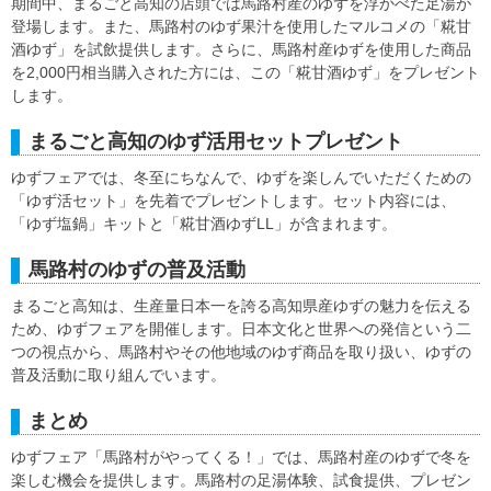
期間中、まるごと高知の店頭では馬路村産のゆずを浮かべた足湯が
登場します。また、馬路村のゆず果汁を使用したマルコメの「糀甘
酒ゆず」を試飲提供します。さらに、馬路村産ゆずを使用した商品
を2,000円相当購入された方には、この「糀甘酒ゆず」をプレゼント
します。
まるごと高知のゆず活用セットプレゼント
ゆずフェアでは、冬至にちなんで、ゆずを楽しんでいただくための
「ゆず活セット」を先着でプレゼントします。セット内容には、
「ゆず塩鍋」キットと「糀甘酒ゆずLL」が含まれます。
馬路村のゆずの普及活動
まるごと高知は、生産量日本一を誇る高知県産ゆずの魅力を伝える
ため、ゆずフェアを開催します。日本文化と世界への発信という二
つの視点から、馬路村やその他地域のゆず商品を取り扱い、ゆずの
普及活動に取り組んでいます。
まとめ
ゆずフェア「馬路村がやってくる！」では、馬路村産のゆずで冬を
楽しむ機会を提供します。馬路村の足湯体験、試食提供、プレゼン