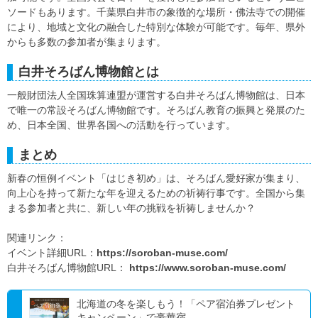
ソードもあります。千葉県白井市の象徴的な場所・佛法寺での開催
により、地域と文化の融合した特別な体験が可能です。毎年、県外
からも多数の参加者が集まります。
白井そろばん博物館とは
一般財団法人全国珠算連盟が運営する白井そろばん博物館は、日本
で唯一の常設そろばん博物館です。そろばん教育の振興と発展のた
め、日本全国、世界各国への活動を行っています。
まとめ
新春の恒例イベント「はじき初め」は、そろばん愛好家が集まり、
向上心を持って新たな年を迎えるための祈祷行事です。全国から集
まる参加者と共に、新しい年の挑戦を祈祷しませんか？
関連リンク：
イベント詳細URL：
https://soroban-muse.com/
白井そろばん博物館URL：
https://www.soroban-muse.com/
北海道の冬を楽しもう！「ペア宿泊券プレゼント
キャンペーン」で豪華宿...