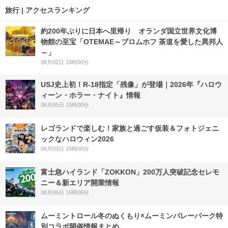
旅行 | アクセスランキング
約200年ぶりに日本へ里帰り オランダ国立世界文化博
物館の至宝「OTEMAE～ブロムホフ 茶道を愛した異邦人
～」
08月02日 15時00分
USJ史上初！R-18指定「残像」が登場｜2026年『ハロウ
ィーン・ホラー・ナイト』情報
08月05日 15時00分
レゴランドで楽しむ！家族と過ごす仮装＆フォトジェニ
ックなハロウィン2026
08月03日 15時00分
富士急ハイランド「ZOKKON」200万人突破記念セレモ
ニー＆新エリア開業情報
08月06日 16時00分
ムーミントロール冬のぬくもり×ムーミンバレーパーク特
別コラボ開催情報まとめ