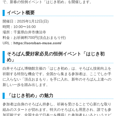
で、新春の恒例イベント「はじき初め」を開催します。
イベント概要
開催日：2025年1月12日(日)
時間：10:00〜16:00
場所：千葉県白井市佛法寺
料金：お祈祷料700円(頂点おまもり付)
URL：
https://soroban-muse.com/
そろばん愛好家必見の恒例イベント「はじき初
め」
白井そろばん博物館主催の「はじき初め」は、そろばん技術向上を
祈願する特別な機会です。全国から集まる参加者は、ここでしか手
に入らない「頂点おまもり」を手に入れ、新年のそろばん上達への
新しい一歩を踏み出します。
「はじき初め」の魅力
参加者は自身のそろばん持参し、祈祷を受けることで心新たな取り
組みのスタートが切れます。特大のそろばんも用意され、誰でも参
加可能です。全国大会で日本一を獲得した参加者もいるというエピ