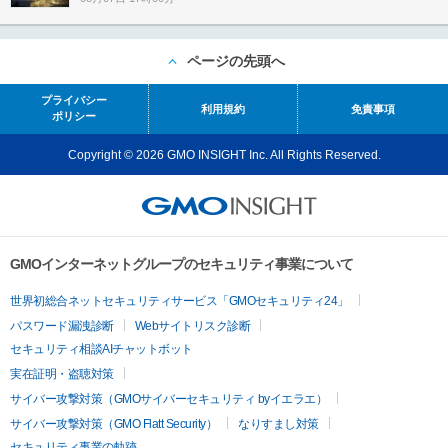
ページの先頭へ
プライバシー
利用規約
免責事項
ポリシー
Copyright © 2026 GMO INSIGHT Inc. All Rights Reserved.
GMOインターネットグループのセキュリティ事業について
世界初総合ネットセキュリティサービス「GMOセキュリティ24」
パスワード漏洩診断
Webサイトリスク診断
セキュリティ相談AIチャットボット
実在証明・盗聴対策
サイバー攻撃対策（GMOサイバーセキュリティ byイエラエ）
サイバー攻撃対策（GMO Flatt Security）
なりすまし対策
セキュリティ事業の軌跡