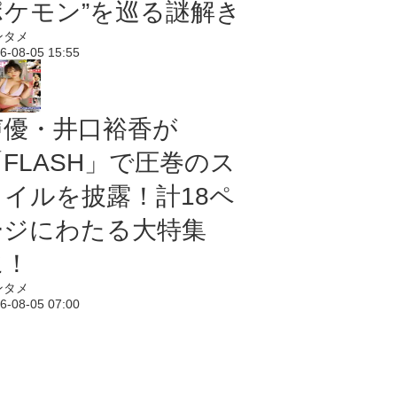
ポケモン”を巡る謎解き
ンタメ
6-08-05 15:55
声優・井口裕香が
「FLASH」で圧巻のス
タイルを披露！計18ペ
ージにわたる大特集
に！
ンタメ
6-08-05 07:00