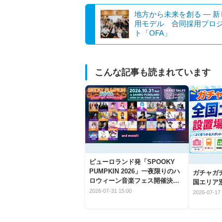
地方から未来を創る — 
用モデル 合同採用プロ
ト「OFA」
こんな記事も読まれています
ピューロランド発「SPOOKY
PUMPKIN 2026」一夜限りのハ
ガチャガ
ロウィーン音楽フェス開催決
国エリア別
定！
2026-07-31 15:00
2026-07-17 