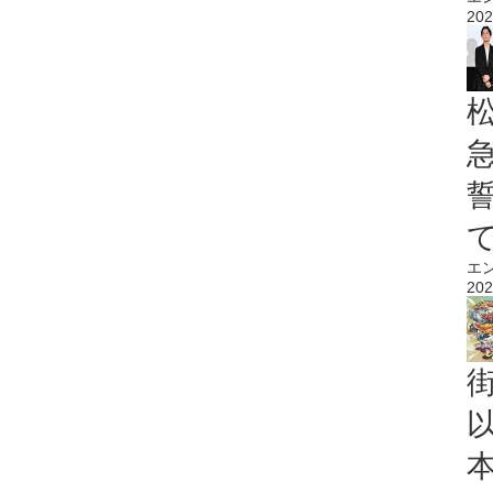
202
エ
202