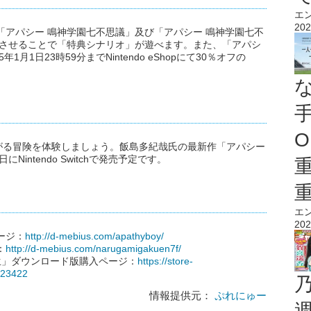
エ
202
「アパシー 鳴神学園七不思議」及び「アパシー 鳴神学園七不
動させることで「特典シナリオ」が遊べます。また、「アパシ
月1日23時59分までNintendo eShopにて30％オフの
O
がる冒険を体験しましょう。飯島多紀哉氏の最新作「アパシー
Nintendo Switchで発売予定です。
エ
202
ージ：
http://d-mebius.com/apathyboy/
：
http://d-mebius.com/narugamigakuen7f/
生」ダウンロード版購入ページ：
https://store-
023422
情報提供元：
ぷれにゅー