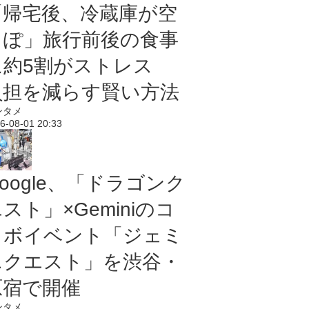
「帰宅後、冷蔵庫が空
っぽ」旅行前後の食事
に約5割がストレス
負担を減らす賢い方法
ンタメ
6-08-01 20:33
oogle、「ドラゴンク
スト」×Geminiのコ
ラボイベント「ジェミ
ニクエスト」を渋谷・
原宿で開催
ンタメ