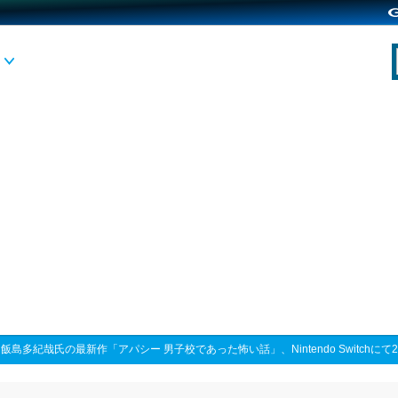
>
飯島多紀哉氏の最新作「アパシー 男子校であった怖い話」、Nintendo Switchにて2