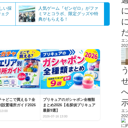
新しい採
人気ゲーム『ゼンゼロ』がファ
ジェク
ミマとコラボ、限定グッズや特
典がもらえる！
エ
202
チャどこで買える？全
プリキュアのガシャポン全種類
設置場所ガイド2026
まとめ2026【名探偵プリキュア
エ
最新9選】
13:00
202
2026-07-16 13:00