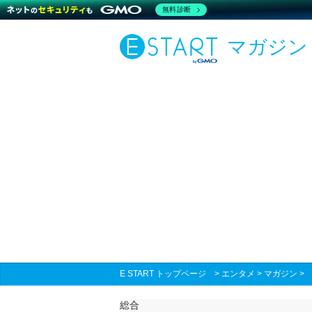
無料診断
マガジン
E START トップページ
>
エンタメ
>
マガジン
総合