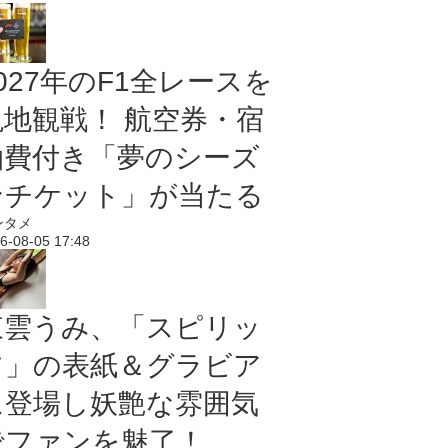
027年のF1全レースを
現地観戦！ 航空券・宿
泊費付き「夢のシーズ
ンチケット」が当たる
ンタメ
6-08-05 17:48
東雲うみ、「スピリッ
ツ」の表紙＆グラビア
に登場し妖艶な雰囲気
でファンを魅了！