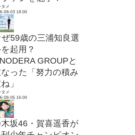
ンタメ
6-08-03 18:00
なぜ59歳の三浦知良選
手を起用？
NODERA GROUPと
重なった「努力の積み
重ね」
ンタメ
6-08-05 16:00
乃木坂46・賀喜遥香が
週刊少年チャンピオン