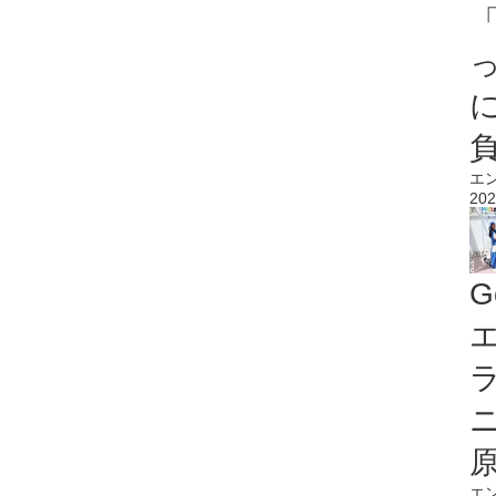
エ
202
G
エ
エ