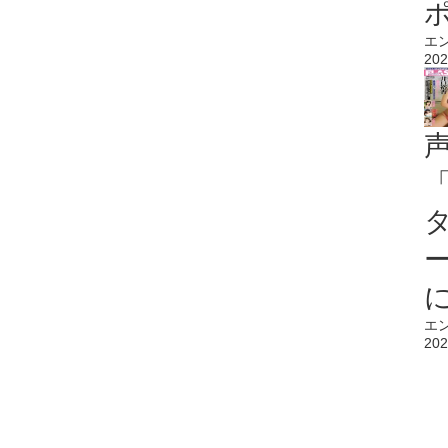
エ
202
エ
202