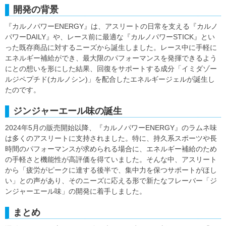
開発の背景
『カルノパワーENERGY』は、アスリートの日常を支える『カルノ
パワーDAILY』や、レース前に最適な『カルノパワーSTICK』とい
った既存商品に対するニーズから誕生しました。レース中に手軽に
エネルギー補給ができ、最大限のパフォーマンスを発揮できるよう
にとの想いを形にした結果、回復をサポートする成分「イミダゾー
ルジペプチド(カルノシン)」を配合したエネルギージェルが誕生し
たのです。
ジンジャーエール味の誕生
2024年5月の販売開始以降、『カルノパワーENERGY』のラムネ味
は多くのアスリートに支持されました。特に、持久系スポーツや長
時間のパフォーマンスが求められる場合に、エネルギー補給のため
の手軽さと機能性が高評価を得ていました。そんな中、アスリート
から「疲労がピークに達する後半で、集中力を保つサポートがほし
い」との声があり、そのニーズに応える形で新たなフレーバー「ジ
ンジャーエール味」の開発に着手しました。
まとめ