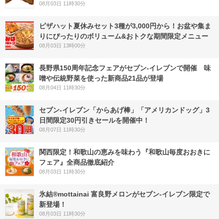
08月03日 11時30分
ピザハット夏休みセット3種が3,000円から！お盆や集ま
りにぴったりのボリューム&おトクな期間限定メニュー
08月03日 13時00分
長野県150周年記念フェアがセブン-イレブンで開催 味
噌や伝統野菜を使った新商品21品が登場
08月04日 11時30分
セブン‐イレブン「からあげ棒」「アメリカンドッグ」3
日間限定30円引きセールを開催中！
08月07日 11時30分
関西限定！和歌山の恵みを味わう『和歌山毎度おおきに
フェア』全商品徹底紹介
08月03日 11時30分
氷結®mottainai 富良野メロンがセブン‐イレブン限定で
新登場！
08月03日 11時30分