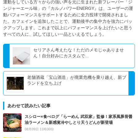
運動をしている方々からの強い声を元に生まれた新フレーバー「ジ
ンジャーエール味」の『カルノパワーENERGY』は、ユーザーの運
動パフォーマンスをサポートするために全力投球で開発されまし
た。カフェインを追加したことで、運動後半の集中力を強力にバッ
クアップします。これまで以上にパフォーマンスを上げたいと思う
すべての人に、試してほしい一品といえるでしょう。
セリアさん考えたな！ただのメモじゃありませ
ん！自分好みにカスタムで...
老舗酒蔵「宝山酒造」が廃業危機を乗り越え、新ブ
ランドを立ち上げ
あわせて読みたい記事
スシロー×食べログ「らーめん 武双家」監修！家系風豚骨醤
油ラーメン＆新感覚冷やしとり天うどんが新登場
08月09日 11時30分