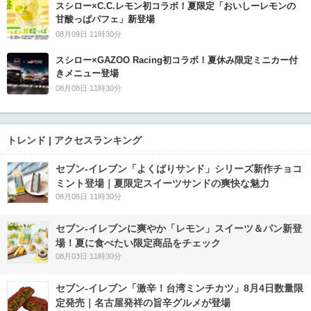
スシロー×C.C.レモン初コラボ！夏限定「おいしーレモンの
甘酸っぱパフェ」新登場
08月09日 11時30分
スシロー×GAZOO Racing初コラボ！夏休み限定ミニカー付
きメニュー登場
08月08日 11時30分
トレンド | アクセスランキング
セブン‐イレブン「よくばりサンド」シリーズ新作チョコ
ミント登場｜夏限定スイーツサンドの爽快な魅力
08月06日 11時30分
セブン‐イレブンに爽やか「レモン」スイーツ＆パン新登
場！夏に食べたい限定商品をチェック
08月03日 11時30分
セブン-イレブン「激辛！台湾ミンチカツ」8月4日数量限
定発売｜名古屋発祥の旨辛グルメが登場