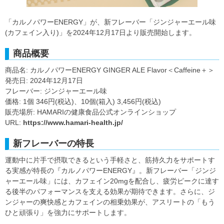
「カルノパワーENERGY」が、新フレーバー「ジンジャーエール味
(カフェイン入り)」を2024年12月17日より販売開始します。
商品概要
商品名: カルノパワーENERGY GINGER ALE Flavor＜Caffeine＋＞
発売日: 2024年12月17日
フレーバー: ジンジャーエール味
価格: 1個 346円(税込)、10個(箱入) 3,456円(税込)
販売場所: HAMARIの健康食品公式オンラインショップ
URL:
https://www.hamari-health.jp/
新フレーバーの特長
運動中に片手で摂取できるという手軽さと、筋持久力をサポートす
る実感が特長の『カルノパワーENERGY』。新フレーバー「ジンジ
ャーエール味」には、カフェイン20mgを配合し、疲労ピークに達す
る後半のパフォーマンスを支える効果が期待できます。さらに、ジ
ンジャーの爽快感とカフェインの相乗効果が、アスリートの「もう
ひと頑張り」を強力にサポートします。