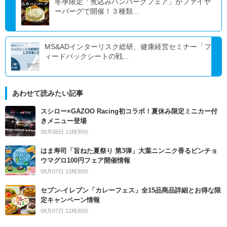
冬季限定「煮込みハンバーグフェア」がファイヤ
ーバーグで開催！３種類...
MS&ADインターリスク総研、健康経営セミナー「フ
ィードバックシートの戦...
あわせて読みたい記事
スシロー×GAZOO Racing初コラボ！夏休み限定ミニカー付
きメニュー登場
08月08日 11時30分
はま寿司「旨ねた夏祭り 第3弾」大葉ニンニク香るビンチョ
ウマグロ100円フェア開催情報
08月07日 11時30分
セブン‐イレブン「カレーフェス」全15品商品詳細とお得な限
定キャンペーン情報
08月07日 11時30分