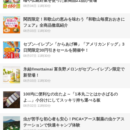
噌や伝統野菜を使った新商品21品が登場
08月04日 11時30分
関西限定！和歌山の恵みを味わう『和歌山毎度おおきに
フェア』全商品徹底紹介
08月03日 11時30分
セブン‐イレブン「からあげ棒」「アメリカンドッグ」3
日間限定30円引きセールを開催中！
08月07日 11時30分
氷結®mottainai 富良野メロンがセブン‐イレブン限定で
新登場！
08月03日 11時30分
100均に便利なの出たよ～「1本丸ごとはかさばるの
よ…」小分けにしてスッキリ持ち運べる板
08月02日 11時00分
虫が苦手な初心者も安心！PICA×アース製薬の虫ケアス
テーションで快適キャンプ体験