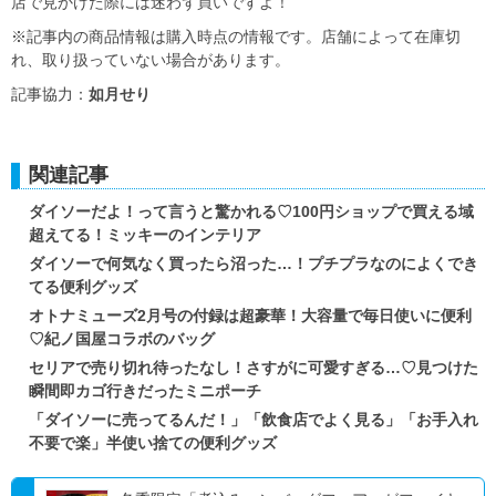
店で見かけた際には迷わず買いですよ！
※記事内の商品情報は購入時点の情報です。店舗によって在庫切
れ、取り扱っていない場合があります。
記事協力：
如月せり
関連記事
ダイソーだよ！って言うと驚かれる♡100円ショップで買える域
超えてる！ミッキーのインテリア
ダイソーで何気なく買ったら沼った…！プチプラなのによくでき
てる便利グッズ
オトナミューズ2月号の付録は超豪華！大容量で毎日使いに便利
♡紀ノ国屋コラボのバッグ
セリアで売り切れ待ったなし！さすがに可愛すぎる…♡見つけた
瞬間即カゴ行きだったミニポーチ
「ダイソーに売ってるんだ！」「飲食店でよく見る」「お手入れ
不要で楽」半使い捨ての便利グッズ