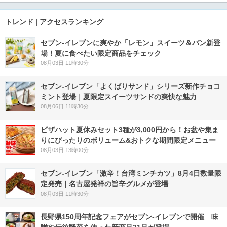
トレンド | アクセスランキング
セブン‐イレブンに爽やか「レモン」スイーツ＆パン新登
場！夏に食べたい限定商品をチェック
08月03日 11時30分
セブン‐イレブン「よくばりサンド」シリーズ新作チョコ
ミント登場｜夏限定スイーツサンドの爽快な魅力
08月06日 11時30分
ピザハット夏休みセット3種が3,000円から！お盆や集ま
りにぴったりのボリューム&おトクな期間限定メニュー
08月03日 13時00分
セブン-イレブン「激辛！台湾ミンチカツ」8月4日数量限
定発売｜名古屋発祥の旨辛グルメが登場
08月03日 11時30分
長野県150周年記念フェアがセブン-イレブンで開催 味