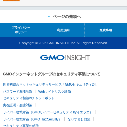
ページの先頭へ
プライバシー
利用規約
免責事項
ポリシー
Copyright © 2026 GMO INSIGHT Inc. All Rights Reserved.
GMOインターネットグループのセキュリティ事業について
世界初総合ネットセキュリティサービス「GMOセキュリティ24」
パスワード漏洩診断
Webサイトリスク診断
セキュリティ相談AIチャットボット
実在証明・盗聴対策
サイバー攻撃対策（GMOサイバーセキュリティ byイエラエ）
サイバー攻撃対策（GMO Flatt Security）
なりすまし対策
セキュリティ事業の軌跡