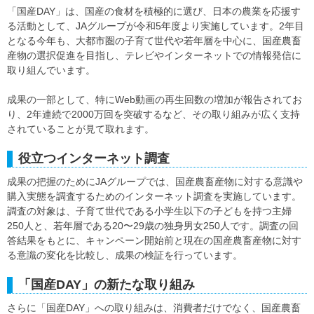
「国産DAY」は、国産の食材を積極的に選び、日本の農業を応援す
る活動として、JAグループが令和5年度より実施しています。2年目
となる今年も、大都市圏の子育て世代や若年層を中心に、国産農畜
産物の選択促進を目指し、テレビやインターネットでの情報発信に
取り組んでいます。
成果の一部として、特にWeb動画の再生回数の増加が報告されてお
り、2年連続で2000万回を突破するなど、その取り組みが広く支持
されていることが見て取れます。
役立つインターネット調査
成果の把握のためにJAグループでは、国産農畜産物に対する意識や
購入実態を調査するためのインターネット調査を実施しています。
調査の対象は、子育て世代である小学生以下の子どもを持つ主婦
250人と、若年層である20〜29歳の独身男女250人です。調査の回
答結果をもとに、キャンペーン開始前と現在の国産農畜産物に対す
る意識の変化を比較し、成果の検証を行っています。
「国産DAY」の新たな取り組み
さらに「国産DAY」への取り組みは、消費者だけでなく、国産農畜