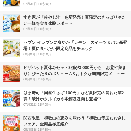
07月31日 11時30分
すき家が「冷やし汁」を新発売！夏限定のさっぱり冷た
い一杯を実食体験レポート
07月31日 11時30分
セブン‐イレブンに爽やか「レモン」スイーツ＆パン新登
場！夏に食べたい限定商品をチェック
08月03日 11時30分
ピザハット夏休みセット3種が3,000円から！お盆や集ま
りにぴったりのボリューム&おトクな期間限定メニュー
08月03日 13時00分
はま寿司「国産生さば 100円」など夏限定の旨ねた第2
弾！漬けホタルイカや本鮪ほほ肉も登場中
07月31日 11時30分
関西限定！和歌山の恵みを味わう『和歌山毎度おおきに
フェア』全商品徹底紹介
08月03日 11時30分