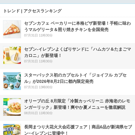
トレンド | アクセスランキング
セブンカフェ ベーカリーに本格ピザ新登場！手軽に味わ
うマルゲリータ＆照り焼きチキンを全国発売
07月31日 11時30分
セブン‐イレブンよくばりサンドに「ハムカツ＆たまごマ
カロニ」が新登場！
07月31日 11時30分
スターバックス初のカプセルトイ「ジョイフル カプセ
ル」が2026年8月2日に都内限定発売
07月31日 13時00分
オリーブの丘 8月限定「冷製カッペリーニ 赤海老のレモ
ンガーリック」新登場！爽やか夏メニューを徹底解説
08月01日 11時30分
長岡まつり大花火大会応援フェア｜商品6品が新潟県セブ
ン−イレブンに登場中！