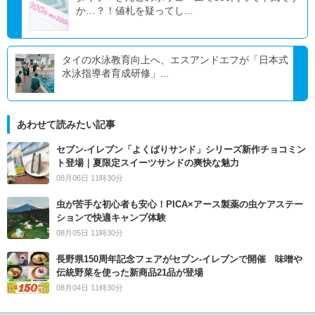
か…？！値札を疑ってし...
タイの水泳教育向上へ、エスアンドエフが「日本式
水泳指導者育成研修」...
あわせて読みたい記事
セブン‐イレブン「よくばりサンド」シリーズ新作チョコミン
ト登場｜夏限定スイーツサンドの爽快な魅力
08月06日 11時30分
虫が苦手な初心者も安心！PICA×アース製薬の虫ケアステー
ションで快適キャンプ体験
08月05日 11時30分
長野県150周年記念フェアがセブン-イレブンで開催 味噌や
伝統野菜を使った新商品21品が登場
08月04日 11時30分