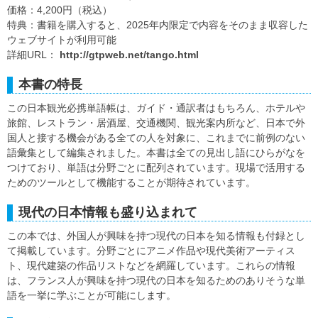
価格：4,200円（税込）
特典：書籍を購入すると、2025年内限定で内容をそのまま収容した
ウェブサイトが利用可能
詳細URL：
http://gtpweb.net/tango.html
本書の特長
この日本観光必携単語帳は、ガイド・通訳者はもちろん、ホテルや
旅館、レストラン・居酒屋、交通機関、観光案内所など、日本で外
国人と接する機会がある全ての人を対象に、これまでに前例のない
語彙集として編集されました。本書は全ての見出し語にひらがなを
つけており、単語は分野ごとに配列されています。現場で活用する
ためのツールとして機能することが期待されています。
現代の日本情報も盛り込まれて
この本では、外国人が興味を持つ現代の日本を知る情報も付録とし
て掲載しています。分野ごとにアニメ作品や現代美術アーティス
ト、現代建築の作品リストなどを網羅しています。これらの情報
は、フランス人が興味を持つ現代の日本を知るためのありそうな単
語を一挙に学ぶことが可能にします。