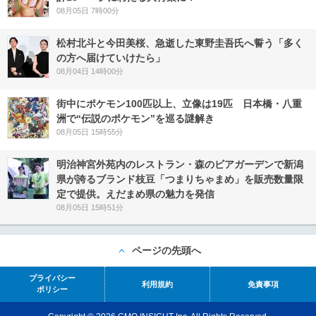
08月05日 7時00分
松村北斗と今田美桜、急逝した東野圭吾氏へ誓う「多く
の方へ届けていけたら」
08月04日 14時00分
街中にポケモン100匹以上、立像は19匹 日本橋・八重
洲で“伝説のポケモン”を巡る謎解き
08月05日 15時55分
明治神宮外苑内のレストラン・森のビアガーデンで新潟
県が誇るブランド枝豆「つまりちゃまめ」を販売数量限
定で提供。えだまめ県の魅力を発信
08月05日 15時51分
ページの先頭へ
プライバシー
利用規約
免責事項
ポリシー