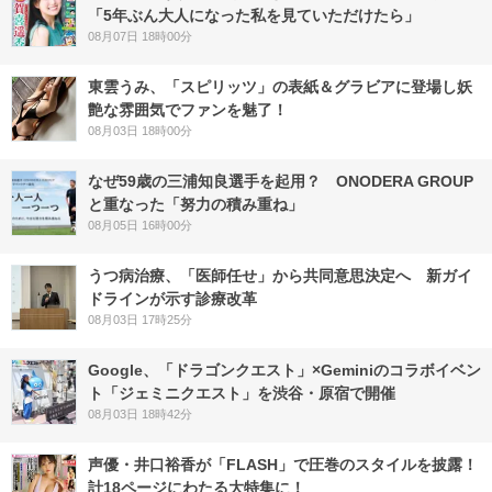
「5年ぶん大人になった私を見ていただけたら」
08月07日 18時00分
東雲うみ、「スピリッツ」の表紙＆グラビアに登場し妖
艶な雰囲気でファンを魅了！
08月03日 18時00分
なぜ59歳の三浦知良選手を起用？ ONODERA GROUP
と重なった「努力の積み重ね」
08月05日 16時00分
うつ病治療、「医師任せ」から共同意思決定へ 新ガイ
ドラインが示す診療改革
08月03日 17時25分
Google、「ドラゴンクエスト」×Geminiのコラボイベン
ト「ジェミニクエスト」を渋谷・原宿で開催
08月03日 18時42分
声優・井口裕香が「FLASH」で圧巻のスタイルを披露！
計18ページにわたる大特集に！