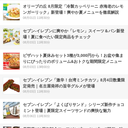
オリーブの丘 8月限定「冷製カッペリーニ 赤海老のレモ
ンガーリック」新登場！爽やか夏メニューを徹底解説
08月01日 11時30分
セブン‐イレブンに爽やか「レモン」スイーツ＆パン新登
場！夏に食べたい限定商品をチェック
08月03日 11時30分
ピザハット夏休みセット3種が3,000円から！お盆や集ま
りにぴったりのボリューム&おトクな期間限定メニュー
08月03日 13時00分
セブン-イレブン「激辛！台湾ミンチカツ」8月4日数量限
定発売｜名古屋発祥の旨辛グルメが登場
08月03日 11時30分
セブン‐イレブン「よくばりサンド」シリーズ新作チョコ
ミント登場｜夏限定スイーツサンドの爽快な魅力
08月06日 11時30分