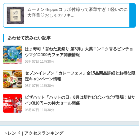
ムーミン×kippisコラボ付録って豪華すぎ！軽いのに
大容量♡おしゃカワキ...
あわせて読みたい記事
はま寿司「旨ねた夏祭り 第3弾」大葉ニンニク香るビンチョ
ウマグロ100円フェア開催情報
08月07日 11時30分
セブン‐イレブン「カレーフェス」全15品商品詳細とお得な限
定キャンペーン情報
08月07日 11時30分
ピザハット「ハットの日」8月は新作ビビンバピザ登場！Mサ
イズ810円～の特大セール開催
08月07日 11時30分
トレンド | アクセスランキング