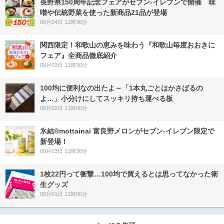
長野県150周年記念フェアがセブン-イレブンで開催 味
噌や伝統野菜を使った新商品21品が登場
08月04日 11時30分
関西限定！和歌山の恵みを味わう『和歌山毎度おおきに
フェア』全商品徹底紹介
08月03日 11時30分
100均に便利なの出たよ～「1本丸ごとはかさばるの
よ…」小分けにしてスッキリ持ち運べる板
08月02日 11時00分
氷結®mottainai 富良野メロンがセブン‐イレブン限定で
新登場！
08月03日 11時30分
1枚22円って衝撃…100均で買えるとは思ってなかった衛
生グッズ
08月01日 11時00分