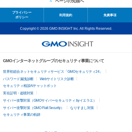
ページの先頭へ
プライバシー
利用規約
免責事項
ポリシー
Copyright © 2026 GMO INSIGHT Inc. All Rights Reserved.
GMOインターネットグループのセキュリティ事業について
世界初総合ネットセキュリティサービス「GMOセキュリティ24」
パスワード漏洩診断
Webサイトリスク診断
セキュリティ相談AIチャットボット
実在証明・盗聴対策
サイバー攻撃対策（GMOサイバーセキュリティ byイエラエ）
サイバー攻撃対策（GMO Flatt Security）
なりすまし対策
セキュリティ事業の軌跡