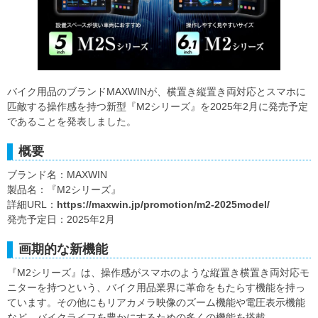
バイク用品のブランドMAXWINが、横置き縦置き両対応とスマホに
匹敵する操作感を持つ新型『M2シリーズ』を2025年2月に発売予定
であることを発表しました。
概要
ブランド名：MAXWIN
製品名：『M2シリーズ』
詳細URL：
https://maxwin.jp/promotion/m2-2025model/
発売予定日：2025年2月
画期的な新機能
『M2シリーズ』は、操作感がスマホのような縦置き横置き両対応モ
ニターを持つという、バイク用品業界に革命をもたらす機能を持っ
ています。その他にもリアカメラ映像のズーム機能や電圧表示機能
など、バイクライフを豊かにするための多くの機能を搭載。