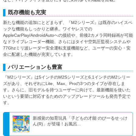
既存機能も充実
新たな機能の追加にとどまらず、『M2シリーズ』は既存のハイスペ
ックな機能もしっかりと継承。ワイヤレスでの
AppleCarPlay/AndroidAutoへの接続や、前後2カメラ同時録画が可能
なドライブレコーダー機能、さらにはタイヤ空気圧監視システムや
77Ghzミリ波レーダー安全運転支援機能など、ユーザーの安心・安
全に配慮した機能が充実しています。
バリエーションも豊富
『M2シリーズ』は5インチのM2Sシリーズと6.1インチのM2シリー
ズがあり、それぞれにLite、Max、Proの3つのタイプが存在しま
す。さらに、旧モデルを持つユーザーに向けて、最新機能を使いた
いという要望に対応するためのアップグレードツールも発売予定で
す。
新感覚の知育玩具「子どもの才能 のびーるせっけ
ん(R)」が登場！お風呂...