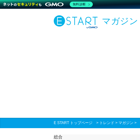
無料診断
マガジン
E START トップページ
>
トレンド
>
マガジン
総合