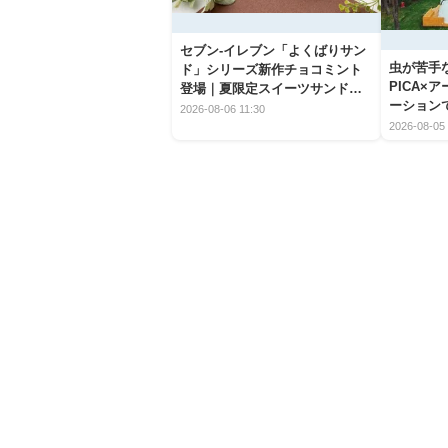
セブン‐イレブン「よくばりサン
虫が苦手
ド」シリーズ新作チョコミント
PICA×
登場｜夏限定スイーツサンドの
ーション
爽快な魅力
2026-08-06 11:30
2026-08-05 