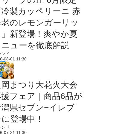
「冷製カッペリーニ 赤
海老のレモンガーリッ
ク」新登場！爽やか夏
メニューを徹底解説
レンド
6-08-01 11:30
長岡まつり大花火大会
応援フェア｜商品6品が
新潟県セブン−イレブ
ンに登場中！
レンド
6-07-31 11:30