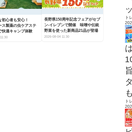
ト
長野県150周年記念フェアがセブ
な初心者も安心！
202
ン-イレブンで開催 味噌や伝統
アース製薬の虫ケアステ
野菜を使った新商品21品が登場
で快適キャンプ体験
2026-08-04 11:30
11:30
ト
202