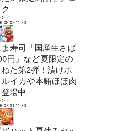
ック
レンド
6-08-03 11:30
はま寿司「国産生さば
100円」など夏限定の
旨ねた第2弾！漬けホ
タルイカや本鮪ほほ肉
も登場中
レンド
6-07-31 11:30
ピザハット夏休みセッ