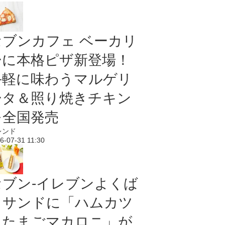
セブンカフェ ベーカリ
ーに本格ピザ新登場！
手軽に味わうマルゲリ
ータ＆照り焼きチキン
を全国発売
レンド
6-07-31 11:30
セブン‐イレブンよくば
りサンドに「ハムカツ
＆たまごマカロニ」が