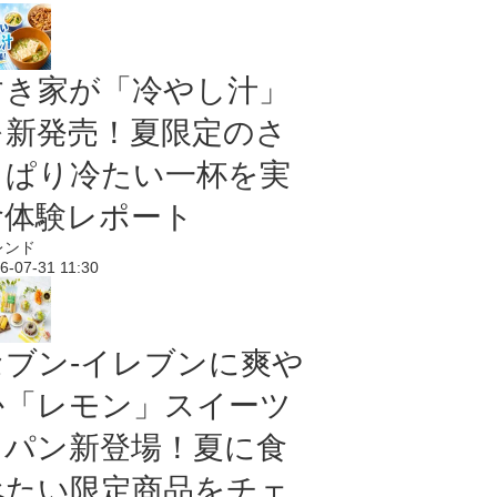
すき家が「冷やし汁」
を新発売！夏限定のさ
っぱり冷たい一杯を実
食体験レポート
レンド
6-07-31 11:30
セブン‐イレブンに爽や
か「レモン」スイーツ
＆パン新登場！夏に食
べたい限定商品をチェ