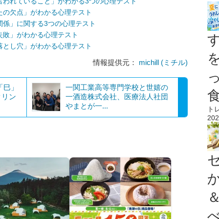
言われていること」がわかる3つの心理テスト
たの欠点」がわかる心理テスト
関係」に関する3つの心理テスト
失敗」がわかる心理テスト
落とし穴」がわかる心理テスト
情報提供元：
michill (ミチル)
支「巳」
一関工業高等専門学校と世嬉の
クリン
一酒造株式会社、医療法人社団
やまとが一...
ト
202