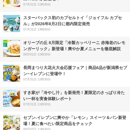
07月31日 11時30分
スターバックス初のカプセルトイ「ジョイフル カプセ
ル」が2026年8月2日に都内限定発売
07月31日 13時00分
オリーブの丘 8月限定「冷製カッペリーニ 赤海老のレモ
ンガーリック」新登場！爽やか夏メニューを徹底解説
08月01日 11時30分
長岡まつり大花火大会応援フェア｜商品6品が新潟県セブ
ン−イレブンに登場中！
07月31日 11時30分
すき家が「冷やし汁」を新発売！夏限定のさっぱり冷た
い一杯を実食体験レポート
07月31日 11時30分
セブン‐イレブンに爽やか「レモン」スイーツ＆パン新登
場！夏に食べたい限定商品をチェック
08月03日 11時30分