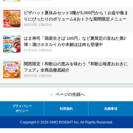
ピザハット夏休みセット3種が3,000円から！お盆や集ま
りにぴったりのボリューム&おトクな期間限定メニュー
08月03日 13時00分
はま寿司「国産生さば 100円」など夏限定の旨ねた第2
弾！漬けホタルイカや本鮪ほほ肉も登場中
07月31日 11時30分
関西限定！和歌山の恵みを味わう『和歌山毎度おおきに
フェア』全商品徹底紹介
08月03日 11時30分
ページの先頭へ
プライバシー
利用規約
免責事項
ポリシー
Copyright © 2026 GMO INSIGHT Inc. All Rights Reserved.