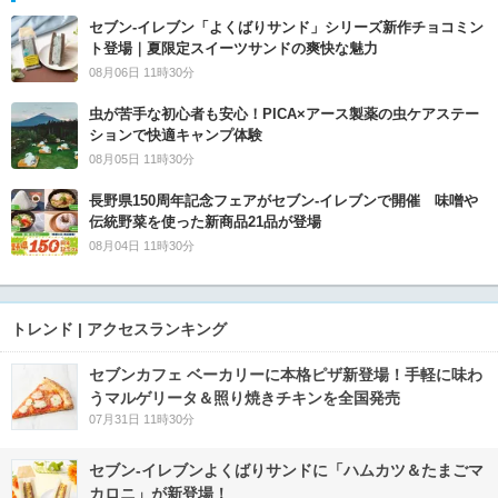
セブン‐イレブン「よくばりサンド」シリーズ新作チョコミン
ト登場｜夏限定スイーツサンドの爽快な魅力
08月06日 11時30分
虫が苦手な初心者も安心！PICA×アース製薬の虫ケアステー
ションで快適キャンプ体験
08月05日 11時30分
長野県150周年記念フェアがセブン-イレブンで開催 味噌や
伝統野菜を使った新商品21品が登場
08月04日 11時30分
トレンド | アクセスランキング
セブンカフェ ベーカリーに本格ピザ新登場！手軽に味わ
うマルゲリータ＆照り焼きチキンを全国発売
07月31日 11時30分
セブン‐イレブンよくばりサンドに「ハムカツ＆たまごマ
カロニ」が新登場！