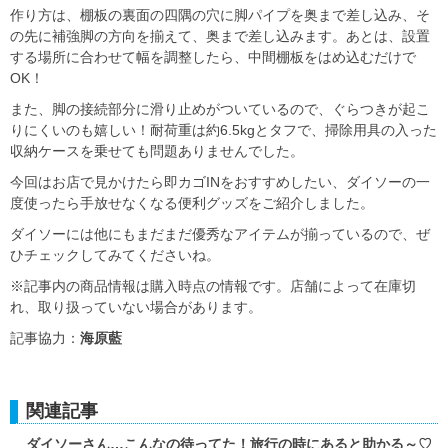
作り方は、棚板の裏面の四隅の穴に脚パイプを奥まで差し込み、そ
の先に補強脚の方向を揃えて、奥まで差し込みます。あとは、設置
する場所に合わせて幅を調整したら、中間棚板をはめ込むだけで
OK！
また、脚の接続部分に滑り止めがついているので、ぐらつきが起こ
りにくいのも嬉しい！耐荷重は約6.5kgとタフで、掃除用具の入った
収納ケースを乗せても問題ありませんでした。
今回はお店で見かけたら即カゴINをおすすめしたい、ダイソーの一
度使ったら手放せなくなる便利グッズをご紹介しました。
ダイソーには他にもまだまだ優秀なアイテムが揃っているので、ぜ
ひチェックしてみてくださいね。
※記事内の商品情報は購入時点の情報です。店舗によって在庫切
れ、取り扱っていない場合があります。
記事協力：
海原藍
関連記事
ダイソーさん…こんなの待ってた！旅行の時にあると助かる～♡