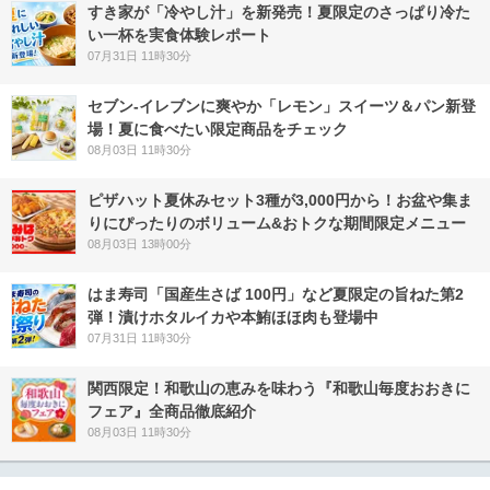
すき家が「冷やし汁」を新発売！夏限定のさっぱり冷た
い一杯を実食体験レポート
07月31日 11時30分
セブン‐イレブンに爽やか「レモン」スイーツ＆パン新登
場！夏に食べたい限定商品をチェック
08月03日 11時30分
ピザハット夏休みセット3種が3,000円から！お盆や集ま
りにぴったりのボリューム&おトクな期間限定メニュー
08月03日 13時00分
はま寿司「国産生さば 100円」など夏限定の旨ねた第2
弾！漬けホタルイカや本鮪ほほ肉も登場中
07月31日 11時30分
関西限定！和歌山の恵みを味わう『和歌山毎度おおきに
フェア』全商品徹底紹介
08月03日 11時30分