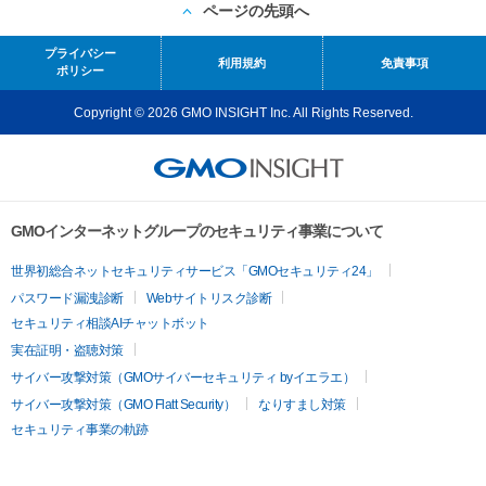
ページの先頭へ
プライバシー
利用規約
免責事項
ポリシー
Copyright © 2026 GMO INSIGHT Inc. All Rights Reserved.
GMOインターネットグループのセキュリティ事業について
世界初総合ネットセキュリティサービス「GMOセキュリティ24」
パスワード漏洩診断
Webサイトリスク診断
セキュリティ相談AIチャットボット
実在証明・盗聴対策
サイバー攻撃対策（GMOサイバーセキュリティ byイエラエ）
サイバー攻撃対策（GMO Flatt Security）
なりすまし対策
セキュリティ事業の軌跡