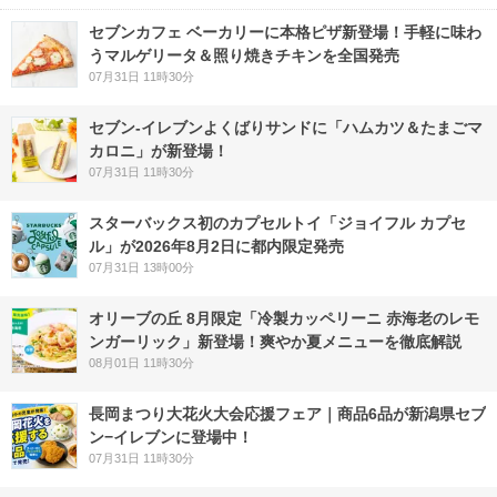
セブンカフェ ベーカリーに本格ピザ新登場！手軽に味わ
うマルゲリータ＆照り焼きチキンを全国発売
07月31日 11時30分
セブン‐イレブンよくばりサンドに「ハムカツ＆たまごマ
カロニ」が新登場！
07月31日 11時30分
スターバックス初のカプセルトイ「ジョイフル カプセ
ル」が2026年8月2日に都内限定発売
07月31日 13時00分
オリーブの丘 8月限定「冷製カッペリーニ 赤海老のレモ
ンガーリック」新登場！爽やか夏メニューを徹底解説
08月01日 11時30分
長岡まつり大花火大会応援フェア｜商品6品が新潟県セブ
ン−イレブンに登場中！
07月31日 11時30分