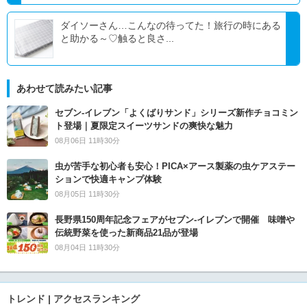
ダイソーさん…こんなの待ってた！旅行の時にある
と助かる～♡触ると良さ...
あわせて読みたい記事
セブン‐イレブン「よくばりサンド」シリーズ新作チョコミン
ト登場｜夏限定スイーツサンドの爽快な魅力
08月06日 11時30分
虫が苦手な初心者も安心！PICA×アース製薬の虫ケアステー
ションで快適キャンプ体験
08月05日 11時30分
長野県150周年記念フェアがセブン-イレブンで開催 味噌や
伝統野菜を使った新商品21品が登場
08月04日 11時30分
トレンド | アクセスランキング