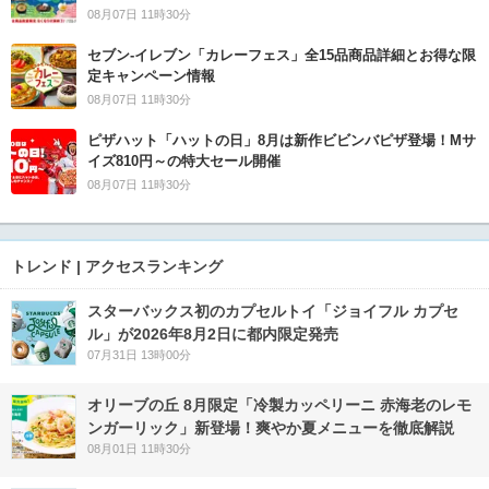
08月07日 11時30分
セブン‐イレブン「カレーフェス」全15品商品詳細とお得な限
定キャンペーン情報
08月07日 11時30分
ピザハット「ハットの日」8月は新作ビビンバピザ登場！Mサ
イズ810円～の特大セール開催
08月07日 11時30分
トレンド | アクセスランキング
スターバックス初のカプセルトイ「ジョイフル カプセ
ル」が2026年8月2日に都内限定発売
07月31日 13時00分
オリーブの丘 8月限定「冷製カッペリーニ 赤海老のレモ
ンガーリック」新登場！爽やか夏メニューを徹底解説
08月01日 11時30分