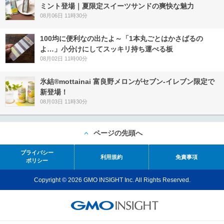
ミント登場｜夏限定スイーツサンドの爽快な魅力
08月06日 11時30分
100均に便利なの出たよ～「1本丸ごとはかさばるの
よ…」小分けにしてスッキリ持ち運べる板
08月02日 11時00分
氷結®mottainai 富良野メロンがセブン‐イレブン限定で
新登場！
08月03日 11時30分
ページの先頭へ
プライバシー
利用規約
免責事項
ポリシー
Copyright © 2026 GMO INSIGHT Inc. All Rights Reserved.