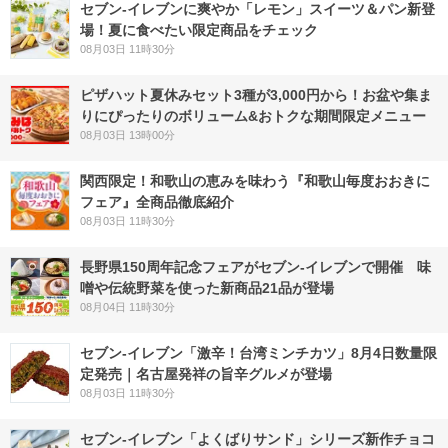
セブン‐イレブンに爽やか「レモン」スイーツ＆パン新登
場！夏に食べたい限定商品をチェック
08月03日 11時30分
ピザハット夏休みセット3種が3,000円から！お盆や集ま
りにぴったりのボリューム&おトクな期間限定メニュー
08月03日 13時00分
関西限定！和歌山の恵みを味わう『和歌山毎度おおきに
フェア』全商品徹底紹介
08月03日 11時30分
長野県150周年記念フェアがセブン-イレブンで開催 味
噌や伝統野菜を使った新商品21品が登場
08月04日 11時30分
セブン-イレブン「激辛！台湾ミンチカツ」8月4日数量限
定発売｜名古屋発祥の旨辛グルメが登場
08月03日 11時30分
セブン‐イレブン「よくばりサンド」シリーズ新作チョコ