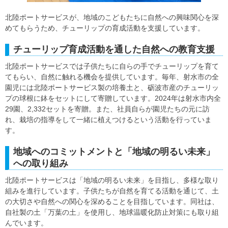
北陸ポートサービスが、地域のこどもたちに自然への興味関心を深
めてもらうため、チューリップの育成活動を支援しています。
チューリップ育成活動を通した自然への教育支援
北陸ポートサービスでは子供たちに自らの手でチューリップを育て
てもらい、自然に触れる機会を提供しています。毎年、射水市の全
園児には北陸ポートサービス製の培養土と、砺波市産のチューリッ
プの球根に鉢をセットにして寄贈しています。2024年は射水市内全
29園、2,332セットを寄贈。また、社員自らが園児たちの元に訪
れ、栽培の指導をして一緒に植えつけるという活動を行っていま
す。
地域へのコミットメントと「地域の明るい未来」
への取り組み
北陸ポートサービスは「地域の明るい未来」を目指し、多様な取り
組みを進行しています。子供たちが自然を育てる活動を通じて、土
の大切さや自然への関心を深めることを目指しています。同社は、
自社製の土「万葉の土」を使用し、地球温暖化防止対策にも取り組
んでいます。