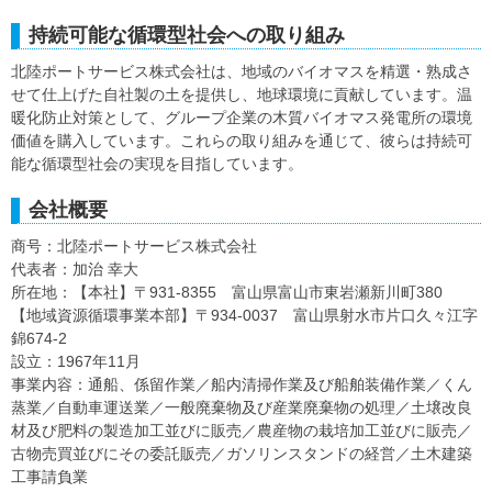
持続可能な循環型社会への取り組み
北陸ポートサービス株式会社は、地域のバイオマスを精選・熟成さ
せて仕上げた自社製の土を提供し、地球環境に貢献しています。温
暖化防止対策として、グループ企業の木質バイオマス発電所の環境
価値を購入しています。これらの取り組みを通じて、彼らは持続可
能な循環型社会の実現を目指しています。
会社概要
商号：北陸ポートサービス株式会社
代表者：加治 幸大
所在地：【本社】〒931-8355 富山県富山市東岩瀬新川町380
【地域資源循環事業本部】〒934-0037 富山県射水市片口久々江字
錦674-2
設立：1967年11月
事業内容：通船、係留作業／船内清掃作業及び船舶装備作業／くん
蒸業／自動車運送業／一般廃棄物及び産業廃棄物の処理／土壌改良
材及び肥料の製造加工並びに販売／農産物の栽培加工並びに販売／
古物売買並びにその委託販売／ガソリンスタンドの経営／土木建築
工事請負業