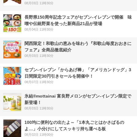
08月03日 11時30分
長野県150周年記念フェアがセブン-イレブンで開催 味
噌や伝統野菜を使った新商品21品が登場
08月04日 11時30分
関西限定！和歌山の恵みを味わう『和歌山毎度おおきに
フェア』全商品徹底紹介
08月03日 11時30分
セブン‐イレブン「からあげ棒」「アメリカンドッグ」3
日間限定30円引きセールを開催中！
08月07日 11時30分
氷結®mottainai 富良野メロンがセブン‐イレブン限定で
新登場！
08月03日 11時30分
100均に便利なの出たよ～「1本丸ごとはかさばるの
よ…」小分けにしてスッキリ持ち運べる板
08月02日 11時00分