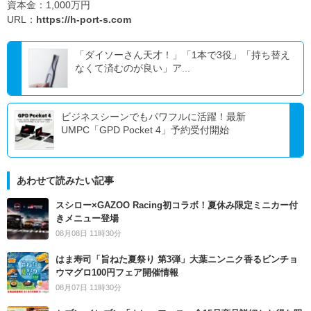
資本金：1,000万円
URL：
https://h-port-s.com
「ダイソーさん天才！」「1本で3役」「持ち替え
なくて済むのが良い」ア...
ビジネスシーンでもパワフルに活躍！最新
UMPC「GPD Pocket 4」予約受付開始
あわせて読みたい記事
スシロー×GAZOO Racing初コラボ！夏休み限定ミニカー付
きメニュー登場
08月08日 11時30分
はま寿司「旨ねた夏祭り 第3弾」大葉ニンニク香るビンチョ
ウマグロ100円フェア開催情報
08月07日 11時30分