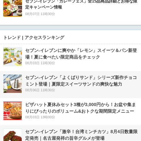
セブン‐イレブン「カレーフェス」全15品商品詳細とお得な限
定キャンペーン情報
08月07日 11時30分
トレンド | アクセスランキング
セブン‐イレブンに爽やか「レモン」スイーツ＆パン新登
場！夏に食べたい限定商品をチェック
08月03日 11時30分
セブン‐イレブン「よくばりサンド」シリーズ新作チョコ
ミント登場｜夏限定スイーツサンドの爽快な魅力
08月06日 11時30分
ピザハット夏休みセット3種が3,000円から！お盆や集ま
りにぴったりのボリューム&おトクな期間限定メニュー
08月03日 13時00分
セブン-イレブン「激辛！台湾ミンチカツ」8月4日数量限
定発売｜名古屋発祥の旨辛グルメが登場