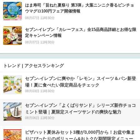
はま寿司「旨ねた夏祭り 第3弾」大葉ニンニク香るビンチョ
ウマグロ100円フェア開催情報
08月07日 11時30分
セブン‐イレブン「カレーフェス」全15品商品詳細とお得な限
定キャンペーン情報
08月07日 11時30分
トレンド | アクセスランキング
セブン‐イレブンに爽やか「レモン」スイーツ＆パン新登
場！夏に食べたい限定商品をチェック
08月03日 11時30分
セブン‐イレブン「よくばりサンド」シリーズ新作チョコ
ミント登場｜夏限定スイーツサンドの爽快な魅力
08月06日 11時30分
ピザハット夏休みセット3種が3,000円から！お盆や集ま
りにぴったりのボリューム&おトクな期間限定メニュー