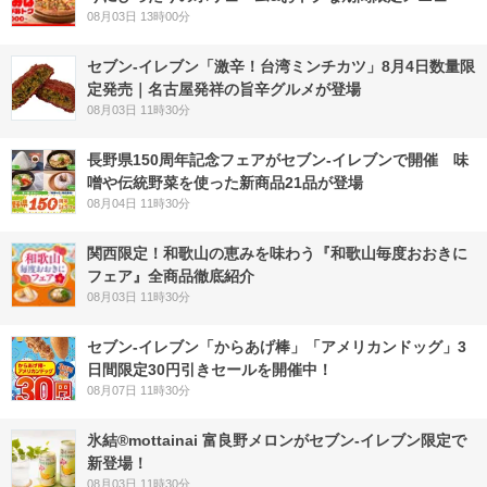
08月03日 13時00分
セブン-イレブン「激辛！台湾ミンチカツ」8月4日数量限
定発売｜名古屋発祥の旨辛グルメが登場
08月03日 11時30分
長野県150周年記念フェアがセブン-イレブンで開催 味
噌や伝統野菜を使った新商品21品が登場
08月04日 11時30分
関西限定！和歌山の恵みを味わう『和歌山毎度おおきに
フェア』全商品徹底紹介
08月03日 11時30分
セブン‐イレブン「からあげ棒」「アメリカンドッグ」3
日間限定30円引きセールを開催中！
08月07日 11時30分
氷結®mottainai 富良野メロンがセブン‐イレブン限定で
新登場！
08月03日 11時30分