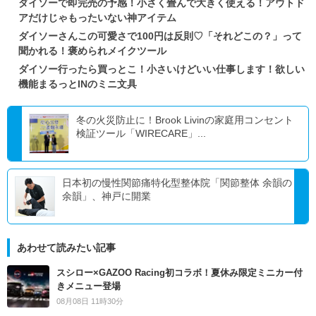
ダイソーで即完売の予感！小さく畳んで大きく使える！アウトド
アだけじゃもったいない神アイテム
ダイソーさんこの可愛さで100円は反則♡「それどこの？」って
聞かれる！褒められメイクツール
ダイソー行ったら買っとこ！小さいけどいい仕事します！欲しい
機能まるっとINのミニ文具
冬の火災防止に！Brook Livinの家庭用コンセント
検証ツール「WIRECARE」...
日本初の慢性関節痛特化型整体院「関節整体 余韻の
余韻」、神戸に開業
あわせて読みたい記事
スシロー×GAZOO Racing初コラボ！夏休み限定ミニカー付
きメニュー登場
08月08日 11時30分